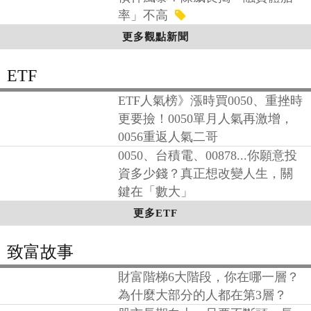
率」不高
更多觀點新聞
ETF
ETF人氣榜》漲時買0050、重挫時
更要撿！0050單月人氣再激增，
0056重返人氣二哥
0050、台積電、00878...你願意投
資多少錢？真正想改變人生，關
鍵在「數大」
更多ETF
致富故事
財富階梯6大階段，你在哪一層？