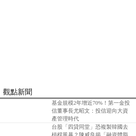
觀點新聞
基金規模2年增近70%！第一金投
信董事長尤昭文：投信迎向大資
產管理時代
台股「四貸同堂」恐複製韓國去
槓桿風暴？陳威良揭「融資體脂