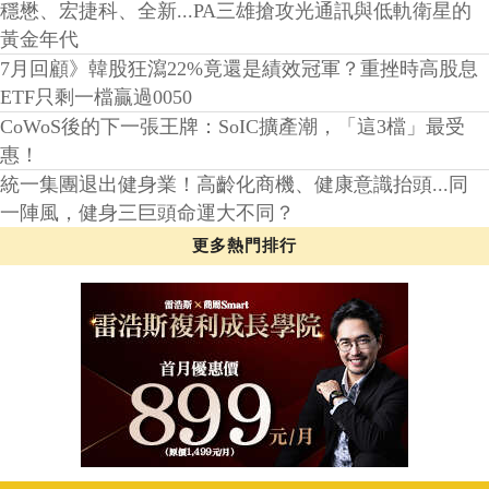
熱門排行
都審通過！土城暫緩區縫合最後拼圖 司法園區釋地將創
推案高峰
AI散熱革命來襲！功耗飆破極限，奇鋐、健策卡位高毛
利散熱新戰場
穩懋、宏捷科、全新...PA三雄搶攻光通訊與低軌衛星的
黃金年代
7月回顧》韓股狂瀉22%竟還是績效冠軍？重挫時高股息
ETF只剩一檔贏過0050
CoWoS後的下一張王牌：SoIC擴產潮，「這3檔」最受
惠！
統一集團退出健身業！高齡化商機、健康意識抬頭...同
一陣風，健身三巨頭命運大不同？
更多熱門排行