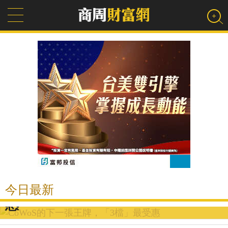
CoWoS的下一張王牌，「3檔」最受
今日最新
統一集團退出健身業，健身三巨頭
惠
AI散熱革命，奇鋐、健策卡位新戰
最新ETF人氣榜！0056重返人氣二
命運大不同
穩懋、宏捷科、全新...PA三雄搶攻
場
南韓1個月跌22%，VT只退0.7%！
哥