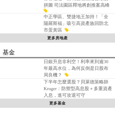
房地產
都審通過！土城暫緩區縫合最後
拼圖 司法園區釋地將創推案高峰
中正學區、雙捷地王加持！「全
陽羅斯福」吸引高資產族回防北
市蛋黃區
更多房地產
基金
日銀升息非利空！利率來到逾30
年最高水位，為何反倒是日股布
局良機？
下半年怎麼選股？貝萊德策略師
Kruger：防禦型高息股＋多重資產
入息，進可攻退可守