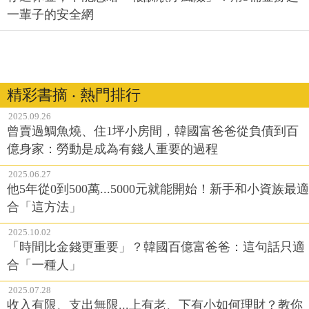
一輩子的安全網
精彩書摘 ‧ 熱門排行
2025.09.26
曾賣過鯛魚燒、住1坪小房間，韓國富爸爸從負債到百
億身家：勞動是成為有錢人重要的過程
2025.06.27
他5年從0到500萬...5000元就能開始！新手和小資族最適
合「這方法」
2025.10.02
「時間比金錢更重要」？韓國百億富爸爸：這句話只適
合「一種人」
2025.07.28
收入有限、支出無限...上有老、下有小如何理財？教你