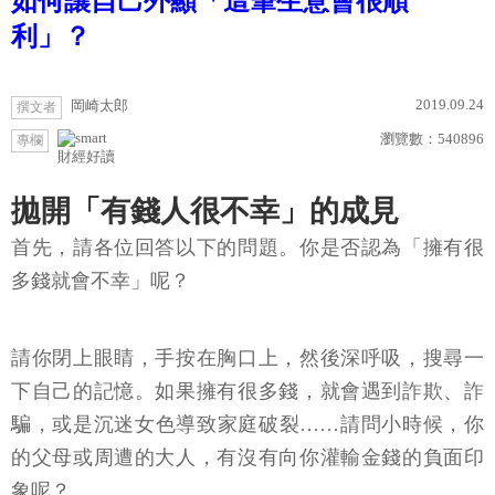
如何讓自己外顯「這筆生意會很順
利」？
2019.09.24
岡崎太郎
撰文者
瀏覽數：
540896
專欄
財經好讀
拋開「有錢人很不幸」的成見
首先，請各位回答以下的問題。你是否認為「擁有很
多錢就會不幸」呢？
請你閉上眼睛，手按在胸口上，然後深呼吸，搜尋一
下自己的記憶。如果擁有很多錢，就會遇到詐欺、詐
騙，或是沉迷女色導致家庭破裂……請問小時候，你
的父母或周遭的大人，有沒有向你灌輸金錢的負面印
象呢？