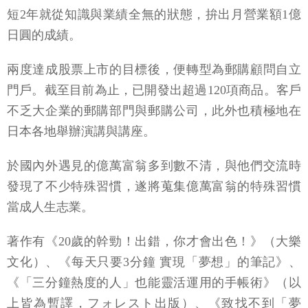
短2年就從知識與業績全無的狀態，拚出月營業額1億
日圓的成績。
兩度達成股票上市的目標後，便轉型為郵購顧問自立
門戶。截至目前為止，已開發出超過120項商品。客戶
不乏大企業的郵購部門與郵購公司，此外也積極地在
日本各地舉辦演講與講座。
於國內外遇見的億萬富翁多到數不清，與他們交流時
發現了不少特殊習慣，遂將蒐集億萬富翁的特殊習慣
當成人生志業。
著作有《20歲的幹勁！出錯，你才會出色！》（大樂
文化）、《每天只要3分鐘 實現「夢想」的筆記》、
《「三分鐘熱度的人」也能靈活運用的手帳術》（以
上皆為暫譯，フォレスト出版）、《致找不到「夢