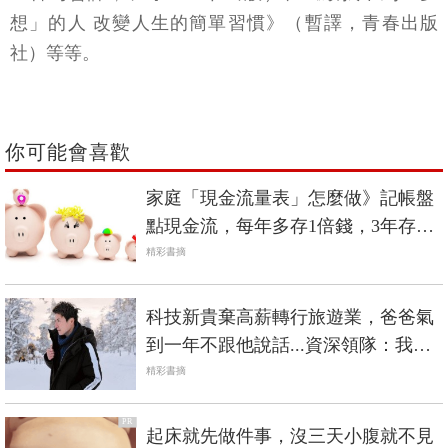
想」的人 改變人生的簡單習慣》（暫譯，青春出版
社）等等。
你可能會喜歡
家庭「現金流量表」怎麼做》記帳盤
點現金流，每年多存1倍錢，3年存下
150萬
精彩書摘
科技新貴棄高薪轉行旅遊業，爸爸氣
到一年不跟他說話...資深領隊：我對
自己的選擇負責
精彩書摘
PR
起床就先做件事，沒三天小腹就不見