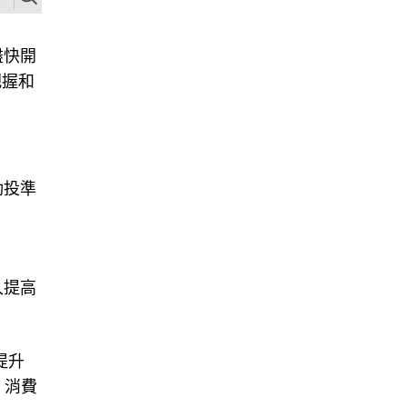
盡快開
把握和
動投準
入提高
提升
，消費