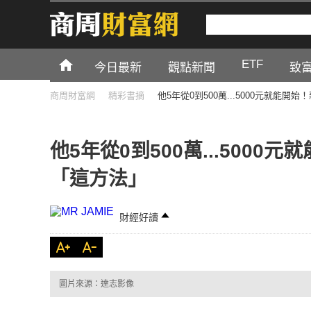
ETF
今日最新
觀點新聞
致
商周財富網
精彩書摘
他5年從0到500萬...5000元就能
他5年從0到500萬...500
「這方法」
財經好讀
圖片來源：達志影像