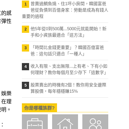
曾賣過鯛魚燒、住1坪小房間，韓國富爸
1
爸從負債到百億身家：勞動是成為有錢人
工的感
重要的過程
有彈性
他5年從0到500萬...5000元就能開始！新
2
手和小資族最適合「這方法」
「時間比金錢更重要」？韓國百億富爸
3
爸：這句話只適合「一種人」
收入有限、支出無限...上有老、下有小如
4
何理財？教你每個月至少存下「這數字」
。
股票賣出的時機有2個！教你用安全邊際
5
算股價，每年穩穩賺15%
、娛樂
，在理
你是哪種族群?
說明。
下：