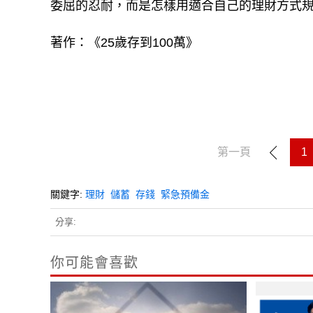
委屈的忍耐，而是怎樣用適合自己的理財方式
著作：《25歲存到100萬》
第一頁
1
關鍵字:
理財
儲蓄
存錢
緊急預備金
分享:
你可能會喜歡