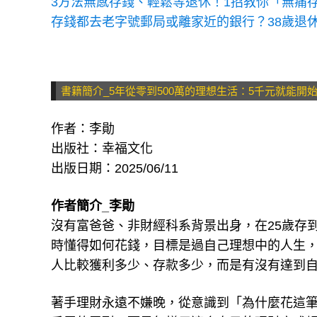
3方法無感存錢、輕鬆等退休！1招教你「無痛存
存錢都去老字號郵局或離家近的銀行？38歲退
書籍簡介_5年從零到500萬的理想生活：5千元就能
作者：李勛
出版社：幸福文化
出版日期：2025/06/11
作者簡介_李勛
沒有富爸爸、非財經科系背景出身，在25歲存
時懂得如何花錢，目標是過自己理想中的人生
人比較獲利多少、存款多少，而是有沒有達到
著手理財永遠不嫌晚，從意識到「為什麼花這