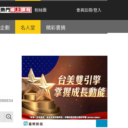
粉絲團
會員註冊
/
登入
企劃
名人堂
精彩書摘
88834