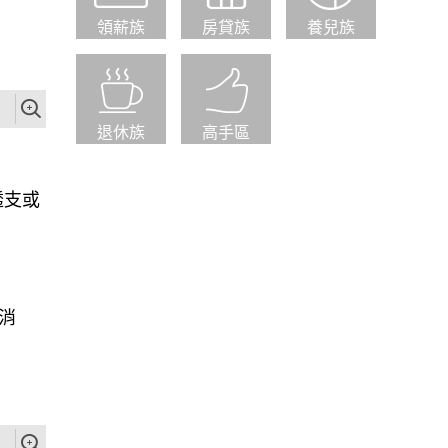
領薪族
房貸族
養兒族
退休族
高手區
透支或
消