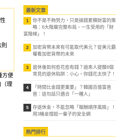
最新文章
彈性
你不是不夠努力，只是搞錯累積財富的策
1
略：6大階層完整布局、一生受用的「財
富階梯」！
法則
加密貨幣未來有可能取代美元？從美元霸
2
權看加密貨幣的未來
退休後如何愈花愈有錢？過來人提醒6個
3
常見的退休陷阱：小心，你錢花太快了！
種方便
向（理
「時間比金錢更重要」？韓國百億富爸
4
：
爸：這句話只適合「一種人」
存退休金，不能忽略「報酬順序風險」！
5
用3桶金撐起一輩子的安全網
熱門排行