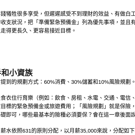
存錢犧牲很多享受，但遲遲感受不到理財的效益、有做白
的收支狀況，把「準備緊急預備金」列為優先事項，並且
上走得更長久、更容易接近目標。
手和小資族
到的規劃方式：60%消費、30%儲蓄和10%風險規劃
是食衣住行育樂（例如：飲食、房租、水電、交通、電信
確目標的緊急預備金或旅遊費用；「風險規劃」就是保險
基礎即可，哪些最基本的險種必須要保？會在這一章後面
水依照631的原則分配，以月薪35,000來說，分配如