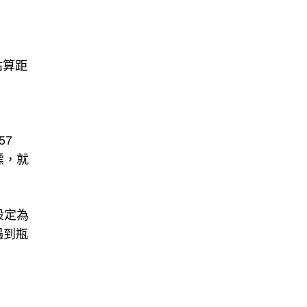
估算距
57
標，就
設定為
遇到瓶