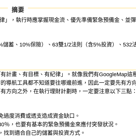
摘要
紀律」，執行時應掌握現金流、優先準備緊急預備金、並
%儲蓄、10%保險）、63雙1/2法則（含5%投資）、532
計畫、有目標、有紀律」。就像我們有GoogleMap這
害的導航工具都不知道要往哪邊前進，因此一定要先有方
要有方向之外，在執行理財計劃時，一定要注意以下三點
免過度消費或透支造成資金缺口。
30％，也要有基本的緊急預備金來應付突發狀況。
，找到適合自己的儲蓄與投資方式。