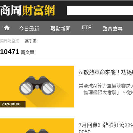
ETF
今日最新
觀點新聞
致富故事
商周財富網
高手區
10471
篇文章
AI散熱革命來襲！功
當全球AI算力軍備競賽
「物理極限大考驗」。從NVID
2026.08.06
7月回顧》韓股狂瀉2
0050