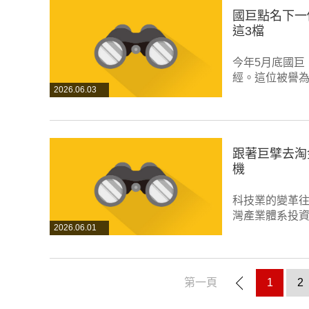
國巨點名下一
這3檔
今年5月底國巨
經。這位被譽
2026.06.03
跟著巨擘去淘金
機
科技業的變革往
灣產業體系投資
2026.06.01
第一頁
1
2