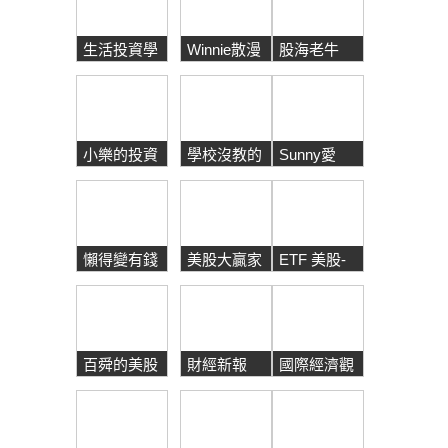
生活投資學
Winnie散漫
股海老牛
遊
小樂的投資
學校沒教的
Sunny愛
理財之道
理財必修課
Money
懶得變有錢
美股大贏家
ETF 美股-
世界財經
百舜的美股
財經新報
國際經濟觀
& 投資專欄
察