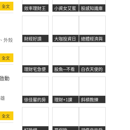
全文
效率理財王
小資女艾蜜
股感知識庫
莉
財經好讀
大咖投資日
總體經濟與
、外殼
記
投資
全文
理財宅急便
股魚─不看
白衣天使的
盤投資
理財經
O啟動
雙雄
徐佳馨的房
理財+1課
斜槓教練
產走馬燈
全文