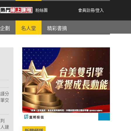
粉絲團
會員註冊
/
登入
企劃
名人堂
精彩書摘
嚴謹分
每筆交
號判
資人建