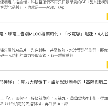
訓練端走向推論端，科技巨頭們不再只仰賴昂貴的GPU晶片建構
客製化晶片」，也就是——ASIC（Ap
電、聯電...告別MLCC獨霸時代，「矽電容」崛起，4大
戰場只屬於AI晶片、先進封裝，甚至散熱、水冷等熱門族群，那
輒破千瓦功耗的算力怪獸背後，有一群默默無
隱形神經」：算力大爆發下，誰是默默淘金的「高階樹脂三
上「AI」兩個字，股價就像吃了大補丸，蹭蹭蹭地往上衝。從
）的GPU到台積電的先進製程，再到廣達、緯