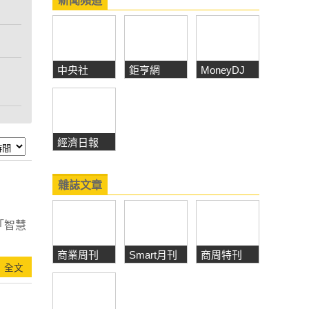
新聞頻道
中央社
鉅亨網
MoneyDJ
理財網
經濟日報
雜誌文章
「智慧
商業周刊
Smart月刊
商周特刊
全文