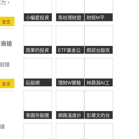
算力，
小編愛投資
馬哈理財遊
財經M平
全文
樂園
方
台廠搶
雨果的投資
ETF基金公
烱叔台股攻
理財生活觀
道伯
略
你就錯
玩股網
理財W實驗
林鼎淵AI工
全文
室
作術
茉園存股隨
網路溫度計
彭建文的台
筆
DailyView
積電工作術
輝達