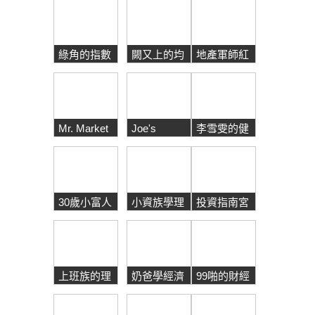
綠角的指數
闕又上的均
地產軍師紅
化投資
衡財富人生
色子房
Mr. Market
Joe's
李雪雯的健
市場先生談
investment
康財富百寶
投資
箱
30歲小富人
小資族學理
投資指南宮
的養成故事
財
上班族的理
奶爸學經濟
99啪的財經
財大小事
筆記