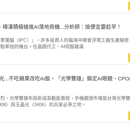
、樺漢積極搶進AI落地商機...分析師：撿便宜要趁早！
業電腦（IPC）」，許多投資人的腦海中總會浮現工廠生產線旁
點笨拙的機台。在晶圓代工、AI伺服器滿
...不吃蘋果改吃AI飯，「光學雙雄」鎖定AI眼鏡、CP
激烈，光學雙雄布局新成長動能曾經，手機鏡頭市場是台灣光學
008）與玉晶光（3406）的兵家必爭之地。