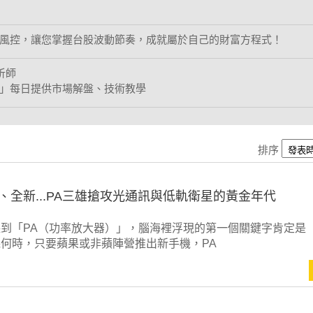
風控，讓您掌握台股波動節奏，成就屬於自己的財富方程式！
析師
」每日提供市場解盤、技術教學
排序
、全新...PA三雄搶攻光通訊與低軌衛星的黃金年代
到「PA（功率放大器）」，腦海裡浮現的第一個關鍵字肯定是
何時，只要蘋果或非蘋陣營推出新手機，PA