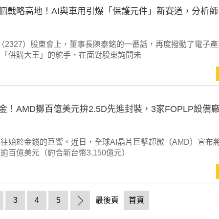
個戰略高地！AI與車用引爆「保護元件」新賽道，分析師
（2327）股東會上，董事長陳泰銘的一番話，再度撥動了電子
為「併購大王」的舵手，在面對股東詢問未
！AMD擲百億美元拚2.5D先進封裝，3家FOPLP設備
往始於金錢的巨響。近日，全球AI晶片巨擘超微（AMD）宣布
逾百億美元（約合新台幣3,150億元）
3
4
5
最後頁
首頁