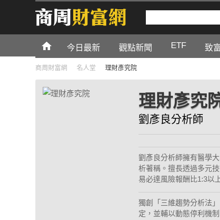
ETF
今日最新
觀點新聞
致
商周財富網
名人堂
理財彥究院
理財彥究
劉彥良分析師
劉彥良分析師擁有醫學大
析著稱。擅長透過多元技
易必達風險報酬比1:3
獨創「三維趨勢分析法」
定，並輔以動態停利機制