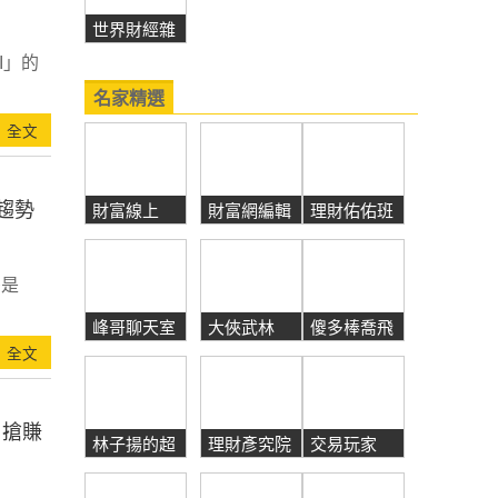
世界財經雜
誌
I」的
名家精選
全文
趨勢
財富線上
財富網編輯
理財佑佑班
嚴選
麼是
峰哥聊天室
大俠武林
傻多棒喬飛
全文
，搶賺
林子揚的超
理財彥究院
交易玩家
級成長股觀
察