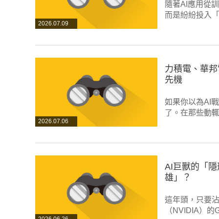
隨著AI應用從
而是紛紛投入「
2026.07.09
力積電、華邦
先機
如果你以為AI
了。在那些動
2026.07.06
AI巨獸的「
雄」？
這年頭，只要沾
（NVIDIA