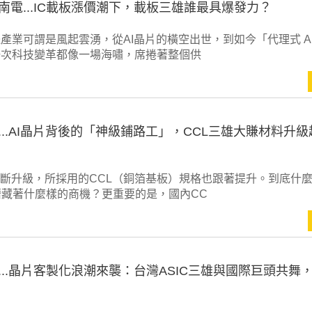
南電...IC載板漲價潮下，載板三雄誰最具爆發力？
產業可謂是風起雲湧，從AI晶片的橫空出世，到如今「代理式 A
一次科技變革都像一場海嘯，席捲著整個供
...AI晶片背後的「神級鋪路工」，CCL三雄大賺材料升級
不斷升級，所採用的CCL（銅箔基板）規格也跟著提升。到底什
潛藏著什麼樣的商機？更重要的是，國內CC
...晶片客製化浪潮來襲：台灣ASIC三雄與國際巨頭共舞