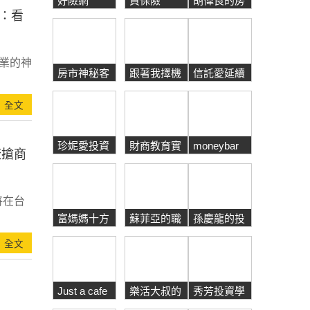
好險網
買保險
胡偉良的房
市觀察
：看
產業的神
房市神秘客
跟著我擇機
信託愛延續
入市
全文
珍妮愛投資
財商教育實
moneybar
廠搶商
驗室
將在台
富媽媽十方
蘇菲亞的職
孫慶龍的投
的富裕觀點
場地圖
資觀點
全文
Just a cafe
樂活大叔的
秀芳投資學
理財人生