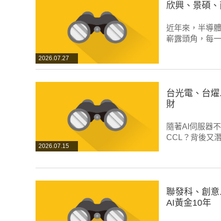
欣興、景碩、
近年來，半導體
嶄露頭角，每
2026.07.27
台光電、台燿
財
隨著AI伺服器
CCL？背後又
2026.07.15
聯發科、創意
AI黃金10年