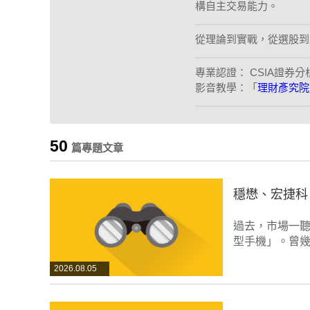
構自主交易能力。
從理論到實戰，從選股到
專業認證： CSIA證券分
影音教學：「
理財彥究院
50
篇專題文章
穩懋、宏捷科
過去，市場一聽
型手機」。曾幾
2026.08.05