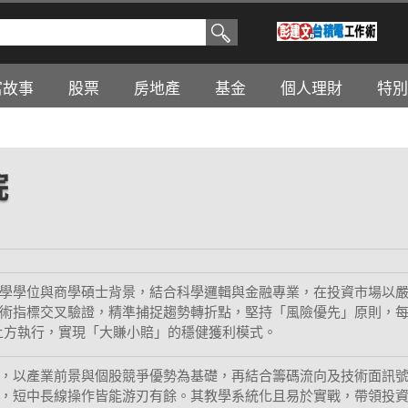
富故事
股票
房地產
基金
個人理財
特別
院
學學位與商學碩士背景，結合科學邏輯與金融專業，在投資市場以
術指標交叉驗證，精準捕捉趨勢轉折點，堅持「風險優先」原則，
以上方執行，實現「大賺小賠」的穩健獲利模式。
，以產業前景與個股競爭優勢為基礎，再結合籌碼流向及技術面訊
，短中長線操作皆能游刃有餘。其教學系統化且易於實戰，帶領投