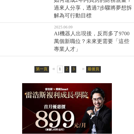
如何達成2年內買房的財務規畫？
過來人分享，透過7步驟將夢想拆
解為可行動目標
2025.06.09
AI機器人出現後，反而多了9700
萬個新職位？未來更需要「這些
專業人才」
«
»
第一頁
1
2
3
最後頁