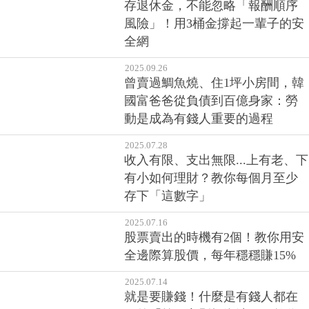
存退休金，不能忽略「報酬順序
風險」！用3桶金撐起一輩子的安
全網
2025.09.26
曾賣過鯛魚燒、住1坪小房間，韓
國富爸爸從負債到百億身家：勞
動是成為有錢人重要的過程
2025.07.28
收入有限、支出無限...上有老、下
有小如何理財？教你每個月至少
存下「這數字」
2025.07.16
股票賣出的時機有2個！教你用安
全邊際算股價，每年穩穩賺15%
2025.07.14
就是要賺錢！什麼是有錢人都在