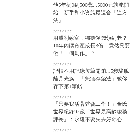
他5年從0到500萬...5000元就能開
始！新手和小資族最適合「這方
法」
2025.06.27
用股利致富，穩穩領錢領到老？
10年內讓資產成長3倍，竟然只要
做「一個動作」？
2025.06.26
記帳不用記錄每筆開銷...5步驟脫
離月光族！「無痛存錢法」教你
存下第1筆錢
2025.06.25
「只要我活著就會工作！」金氏
世界紀錄92歲「世界最高齡總務
課長」：永遠不要失去好奇心
2025.06.22