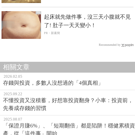
PR
起床就先做件事，沒三天小腹就不見
了! 肚子一天天變小！
PR・新素簡
Recommended by
相關文章
2026.02.05
存錢與投資，多數人沒想過的「4個真相」
2025.09.22
不懂投資又沒積蓄，好想靠投資翻身？小車：投資前，
先養成存錢的習慣
2025.08.07
「保證月賺6%」、「短期翻倍」都是陷阱！穩健累積資
產，從「這件事」開始