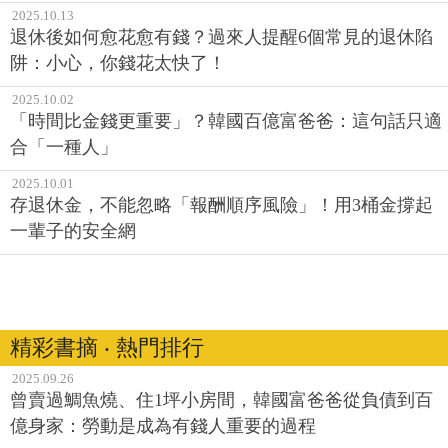
2025.10.13
退休後如何愈花愈有錢？過來人提醒6個常見的退休陷
阱：小心，你錢花太快了！
2025.10.02
「時間比金錢更重要」？韓國百億富爸爸：這句話只適
合「一種人」
2025.10.01
存退休金，不能忽略「報酬順序風險」！用3桶金撐起
一輩子的安全網
精彩書摘 ‧ 熱門排行
2025.09.26
曾賣過鯛魚燒、住1坪小房間，韓國富爸爸從負債到百
億身家：勞動是成為有錢人重要的過程