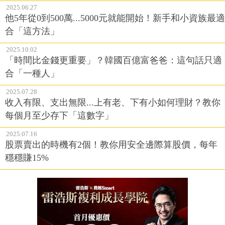
2025.06.27
他5年從0到500萬...5000元就能開始！新手和小資族最適
合「這方法」
2025.10.02
「時間比金錢更重要」？韓國百億富爸爸：這句話只適
合「一種人」
2025.07.28
收入有限、支出無限...上有老、下有小如何理財？教你
每個月至少存下「這數字」
2025.07.16
股票賣出的時機有2個！教你用安全邊際算股價，每年
穩穩賺15%