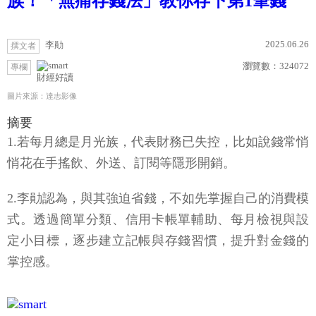
族！「無痛存錢法」教你存下第1筆錢
2025.06.26
李勛
撰文者
瀏覽數：
324072
專欄
財經好讀
圖片來源：達志影像
摘要
1.若每月總是月光族，代表財務已失控，比如說錢常悄
悄花在手搖飲、外送、訂閱等隱形開銷。
2.李勛認為，與其強迫省錢，不如先掌握自己的消費模
式。透過簡單分類、信用卡帳單輔助、每月檢視與設
定小目標，逐步建立記帳與存錢習慣，提升對金錢的
掌控感。