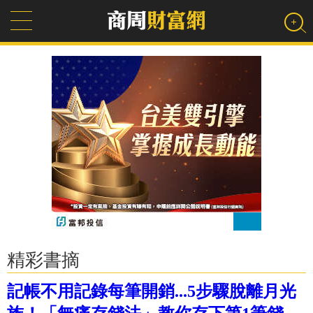
精彩書摘
記帳不用記錄每筆開銷...5步驟脫離月光