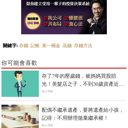
關鍵字:
存錢
記帳
第一桶金
花錢
存錢方法
你可能會喜歡
存了7年的壓歲錢，被媽媽買股賠
光！美髮店之子，不到30歲資產近百
萬
個人理財
配偶不繼承遺產，要將遺產給小孩，
記得：不用辦理拋棄繼承權！
個人理財