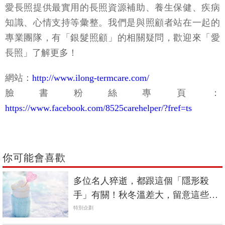
愛長照提供最實用的長照資源補助、養生保健、疾病
知識、心情支持等彙整。我們是與照顧者站在一起的
專業團隊，有「銀髮照顧」的相關疑問，歡迎來「愛
長照」了解更多！
網站：
http://www.ilong-termcare.com/
臉書粉絲專頁：
https://www.facebook.com/8525carehelper/?fref=ts
你可能會喜歡
多位名人猝逝，都跟這個「隱形殺
手」有關！秋冬溫差大，留意這些行
為，才能預防疾病保健康
特別企劃