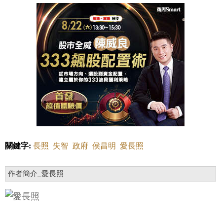
關鍵字:
長照
失智
政府
侯昌明
愛長照
作者簡介_愛長照