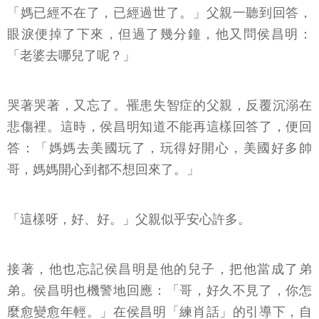
「媽已經不在了，已經過世了。」父親一聽到回答，
眼淚便掉了下來，但過了幾分鐘，他又問侯昌明：
「老婆去哪兒了呢？」
哭著哭著，又忘了。罹患失智症的父親，反覆沉溺在
悲傷裡。這時，侯昌明知道不能再這樣回答了，便回
答：「媽媽去美國玩了，玩得好開心，美國好多帥
哥，媽媽開心到都不想回來了。」
「這樣呀，好、好。」父親似乎安心許多。
接著，他也忘記侯昌明是他的兒子，把他當成了弟
弟。侯昌明也機警地回應：「哥，好久不見了，你怎
麼愈變愈年輕。」在侯昌明「練肖話」的引導下，自