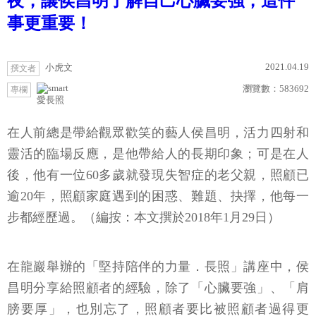
夜，讓侯昌明了解自己心臟要強，這件
事更重要！
2021.04.19
小虎文
撰文者
瀏覽數：
583692
專欄
愛長照
在人前總是帶給觀眾歡笑的藝人侯昌明，活力四射和
靈活的臨場反應，是他帶給人的長期印象；可是在人
後，他有一位60多歲就發現失智症的老父親，照顧已
逾20年，照顧家庭遇到的困惑、難題、抉擇，他每一
步都經歷過。（編按：本文撰於2018年1月29日）
在龍巖舉辦的「堅持陪伴的力量．長照」講座中，侯
昌明分享給照顧者的經驗，除了「心臟要強」、「肩
膀要厚」，也別忘了，照顧者要比被照顧者過得更