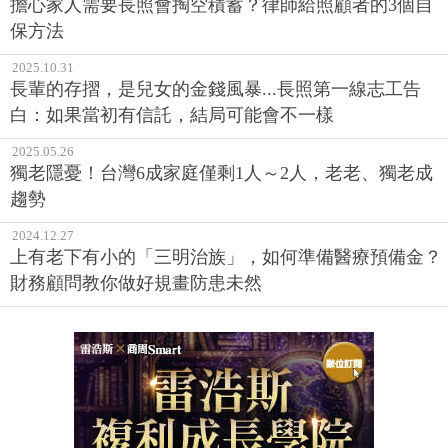
擔心家人需要長照會掏空積蓄？律師給照顧者的3個自
保方法
2025.10.31
長輩的存摺，是兒女的金錢風暴...長照第一線志工告
白：如果當初有信託，結局可能會不一樣
2025.05.26
獨老隱憂！台灣6成家庭僅剩1人～2人，老老、獨老成
趨勢
2024.12.27
上有老下有小的「三明治族」，如何準備醫療預備金？
財務顧問教你做好規畫防患未然