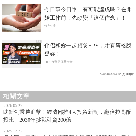
今日事今日畢，有可能達成嗎？在開
始工作前，先改變「這個信念」！
特別企劃
PR
伴侶和妳一起預防HPV，才有資格說
愛妳！
PR・台灣癌症基金會
Recommended by
相關文章
2026.05.27
助新創乘勝追擊！經濟部推4大投資新制，翻倍拉高配
投比、2030年挑戰引資200億
2025.12.22