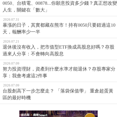
0050、台積電、00878...你願意投資多少錢？真正想改變
人生，關鍵在「數大」
2026.07.31
暴漲的日子，其實都藏在熊市！持有0050只要錯過這10
天，報酬率少一半
2026.07.21
退休後沒有收入，把市值型ETF換成高股息好嗎？存股
過來人分享：不會轉向高股息
2026.07.09
努力投資理財，資產到什麼水準才能退休？存股專家分
享：我會考慮這2件事
2026.07.09
台股創高下一步怎麼走？ 「落袋保值學」 重倉超蛋黃
區的最好時機