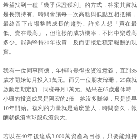
希望找到一種「幾乎保證獲利」的方式，答案其實就
是長期持有。時間會讓每一次高點與低點互相抵銷，
最終留下市場整體成長的趨勢。許多人想「買在最
低、賣在最高」，但這樣的成功機率，不比中樂透高
多少。能夠堅持20年投資，反而更接近穩定報酬的現
實。
我有一位同事阿德，年輕時覺得投資沒意義，直到35
歲才開始每月投入1萬元。而另一位朋友瑋珊，25歲就
啟動定期定額，同樣每月1萬元。結果在65歲退休時，
小珊的投資成果是阿宏的2倍。她沒多賺錢，只是提早
10年開始。複利的力量就是這麼驚人，時間愈久，報
酬就像滾雪球般愈滾愈大。
若以在40年後達成3,000萬資產為目標，只要能維持