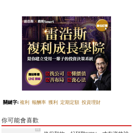
關鍵字:
複利
報酬率
獲利
定期定額
投資理財
你可能會喜歡
PR