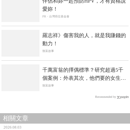
伴侶和妳一起預防HPV，才有資格說
愛妳！
PR・台灣癌症基金會
羅志祥》傷害我的人，就是我賺錢的
動力！
致富故事
千萬富翁的擇偶標準？研究超過5千
個案例：外表其次，他們要的女生有
「這些特質」
致富故事
Recommended by
相關文章
2026.08.03