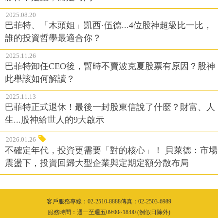
2025.08.20
巴菲特、「木頭姐」凱西·伍德...4位股神超級比一比，
誰的投資哲學最適合你？
2025.11.26
巴菲特卸任CEO後，暫時不賣波克夏股票有原因？股神
此舉該如何解讀？
2025.11.13
巴菲特正式退休！最後一封股東信說了什麼？財富、人
生...股神給世人的9大啟示
2026.01.26
不確定年代，投資更需要「對的核心」！ 貝萊德：市場
震盪下，投資回歸大型企業與定期定額分散布局
客戶服務專線：02-2510-8888傳真：02-2503-6989
服務時間：週一至週五09:00~18:00 (例假日除外)