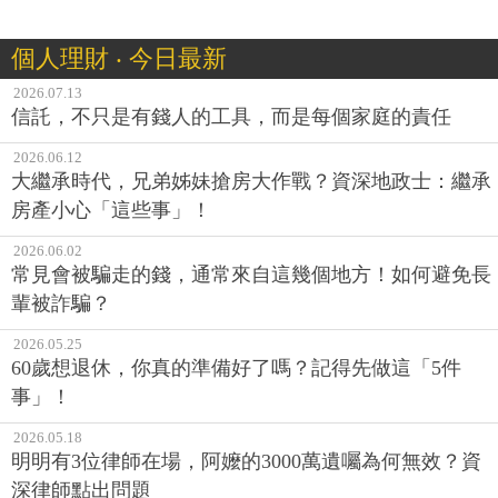
個人理財 ‧ 今日最新
2026.07.13
信託，不只是有錢人的工具，而是每個家庭的責任
2026.06.12
大繼承時代，兄弟姊妹搶房大作戰？資深地政士：繼承
房產小心「這些事」！
2026.06.02
常見會被騙走的錢，通常來自這幾個地方！如何避免長
輩被詐騙？
2026.05.25
60歲想退休，你真的準備好了嗎？記得先做這「5件
事」！
2026.05.18
明明有3位律師在場，阿嬤的3000萬遺囑為何無效？資
深律師點出問題