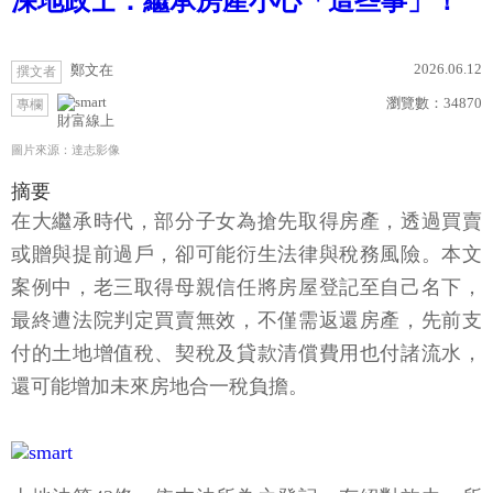
深地政士：繼承房產小心「這些事」！
2026.06.12
鄭文在
撰文者
瀏覽數：
34870
專欄
財富線上
圖片來源：達志影像
摘要
在大繼承時代，部分子女為搶先取得房產，透過買賣
或贈與提前過戶，卻可能衍生法律與稅務風險。本文
案例中，老三取得母親信任將房屋登記至自己名下，
最終遭法院判定買賣無效，不僅需返還房產，先前支
付的土地增值稅、契稅及貸款清償費用也付諸流水，
還可能增加未來房地合一稅負擔。