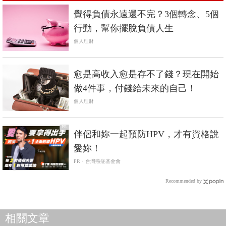
覺得負債永遠還不完？3個轉念、5個
行動，幫你擺脫負債人生
個人理財
愈是高收入愈是存不了錢？現在開始
做4件事，付錢給未來的自己！
個人理財
PR
伴侶和妳一起預防HPV，才有資格說
愛妳！
PR・台灣癌症基金會
Recommended by
相關文章