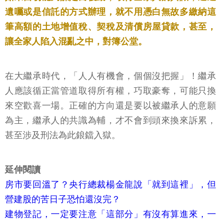
遺囑或是信託的方式辦理，就不用憑白無故多繳納這
筆高額的土地增值稅、契稅及清償房屋貸款，甚至，
讓全家人陷入混亂之中，對簿公堂。
在大繼承時代，「人人有機會，個個沒把握」！繼承
人應該循正當管道取得所有權，巧取豪奪，可能只換
來空歡喜一場。正確的方向還是要以被繼承人的意願
為主，繼承人的共識為輔，才不會到頭來換來訴累，
甚至涉及刑法為此鋃鐺入獄。
延伸閱讀
房市要回溫了？央行總裁楊金龍說「就到這裡」，但
營建股的苦日子恐怕還沒完？
建物登記，一定要注意「這部分」有沒有算進來，一