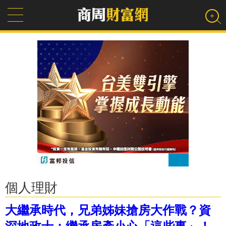
個人理財
大繼承時代，兄弟姊妹搶房大作戰？資