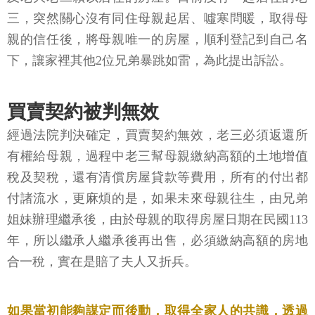
三，突然關心沒有同住母親起居、噓寒問暖，取得母
親的信任後，將母親唯一的房屋，順利登記到自己名
下，讓家裡其他2位兄弟暴跳如雷，為此提出訴訟。
買賣契約被判無效
經過法院判決確定，買賣契約無效，老三必須返還所
有權給母親，過程中老三幫母親繳納高額的土地增值
稅及契稅，還有清償房屋貸款等費用，所有的付出都
付諸流水，更麻煩的是，如果未來母親往生，由兄弟
姐妹辦理繼承後，由於母親的取得房屋日期在民國113
年，所以繼承人繼承後再出售，必須繳納高額的房地
合一稅，實在是賠了夫人又折兵。
如果當初能夠謀定而後動，取得全家人的共識，透過