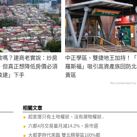
效嗎？建商老實說：炒房
中正學區、雙捷地王加持！「
，但真正想降低房價必須
羅斯福」吸引高資產族回防北
改建」下手
黃區
Recommended by
相關文章
起家厝只有土地權狀、沒有建物權狀..
六都4月交易量月減14.2%，房市還
大都更時代來臨 雙北精華區100%都