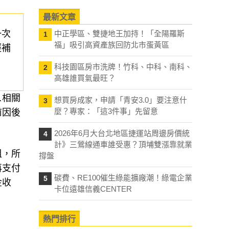
最新文章
一次
中正學區、雙捷地王加持！「全陽羅斯
1
福」吸引高資產族回防北市蛋黃區
經補
科技園區房市洗牌！竹科、中科、南科、
2
高雄誰買氣最旺？
…相關
想買房成家，申請「青安3.0」要注意什
3
麼？專家：「這3件事」先留意
前因後
2026年6月大台北地區捷運站周邊房價統
4
計》三鶯線通車誰受惠？頂埔雙漲靠就業
租，所
撐盤
再支付
碳費、RE100催生綠能擴廠潮！綠電企業
5
金收
卡位遠雄信義CENTER
熱門排行