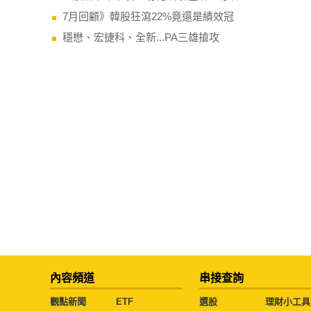
7月回顧》韓股狂瀉22%竟還是績效冠
穩懋、宏捷科、全新...PA三雄搶攻
內容頻道
串接查詢
觀點新聞
ETF
選股
理財小工具