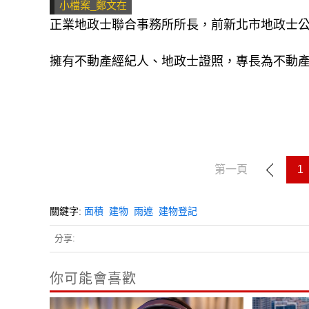
小檔案_鄭文在
正業地政士聯合事務所所長，前新北市地政士
擁有不動產經紀人、地政士證照，專長為不動
第一頁
1
關鍵字:
面積
建物
雨遮
建物登記
分享:
你可能會喜歡