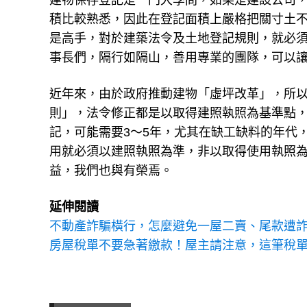
建物保存登記是一門大學問，如果是建設公司
積比較熟悉，因此在登記面積上嚴格把關寸土
是高手，對於建築法令及土地登記規則，就必
事長們，隔行如隔山，善用專業的團隊，可以
近年來，由於政府推動建物「虛坪改革」，所
則」，法令修正都是以取得建照執照為基準點
記，可能需要3～5年，尤其在缺工缺料的年代
用就必須以建照執照為準，非以取得使用執照
益，我們也與有榮焉。
延伸閱讀
不動產詐騙橫行，怎麼避免一屋二賣、尾款遭
房屋稅單不要急著繳款！屋主請注意，這筆稅