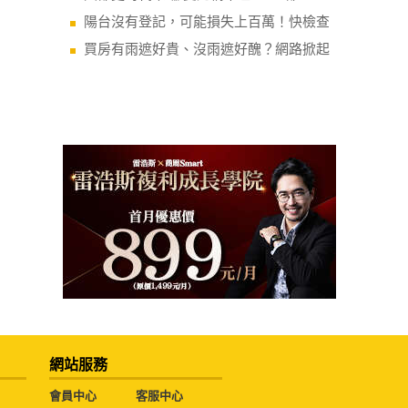
陽台沒有登記，可能損失上百萬！快檢查
買房有雨遮好貴、沒雨遮好醜？網路掀起
網站服務
會員中心
客服中心