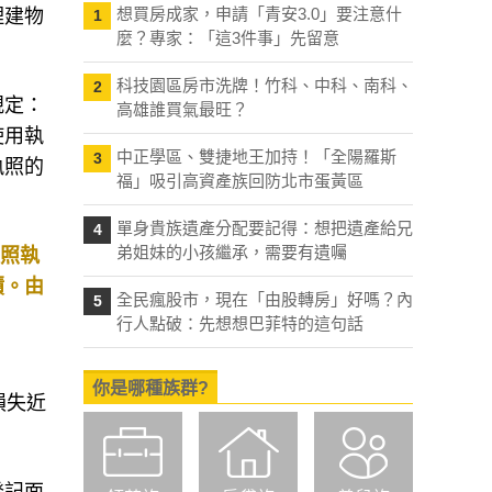
想買房成家，申請「青安3.0」要注意什
理建物
1
麼？專家：「這3件事」先留意
科技園區房市洗牌！竹科、中科、南科、
2
規定：
高雄誰買氣最旺？
使用執
中正學區、雙捷地王加持！「全陽羅斯
3
執照的
福」吸引高資產族回防北市蛋黃區
單身貴族遺產分配要記得：想把遺產給兄
4
弟姐妹的小孩繼承，需要有遺囑
建照執
積。由
全民瘋股市，現在「由股轉房」好嗎？內
5
行人點破：先想想巴菲特的這句話
你是哪種族群?
損失近