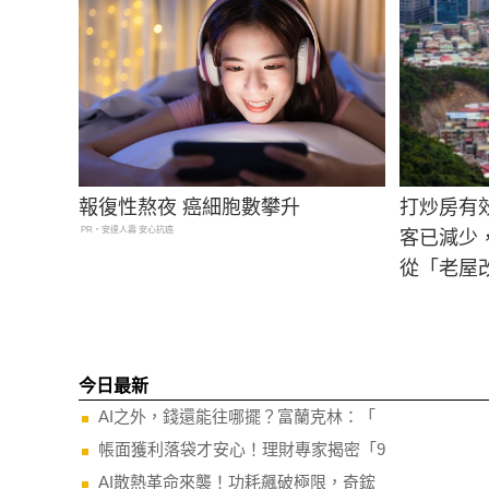
報復性熬夜 癌細胞數攀升
打炒房有
PR・安達人壽 安心抗癌
客已減少
從「老屋
今日最新
AI之外，錢還能往哪擺？富蘭克林：「
帳面獲利落袋才安心！理財專家揭密「9
AI散熱革命來襲！功耗飆破極限，奇鋐