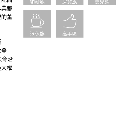
登記面
領薪族
房貸族
養兒族
本業都
業的董
退休族
高手區
原
次登
法令沿
最大權