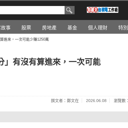
富故事
股票
房地產
基金
個人理財
特別
進來，一次可能少賺1250萬
分」有沒有算進來，一次可能
撰文者：鄭文在
2026.06.08
瀏覽數：