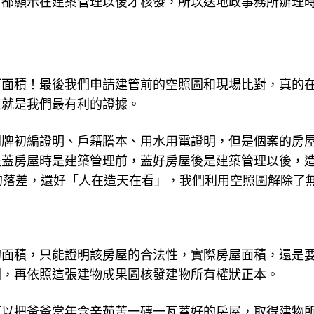
，都顯示在建築管理以後才核發，所以送地政事務所辦理
下面積！最後我們申請建管前的空照圖和現場比對，真的
這就是我們最有利的證據。
門牌初編證明、戶籍謄本、用水用電證明，但是個案的房
是蓋房屋時是建築管理前，蓋好房屋後是建築管理以後，
的落差，還好「人在造天在看」，我們利用空照圖解除了
的面積，只能證明該房屋的合法性，實際房屋面積，還是
圖，再依照這張建物成果圖核發建物所有權狀正本。
可以把爸爸當年含辛茹苦一磚一瓦蓋好的房屋，取得建物