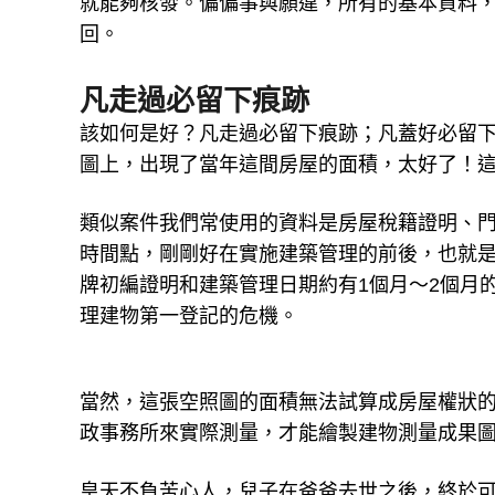
就能夠核發。偏偏事與願違，所有的基本資料
回。
凡走過必留下痕跡
該如何是好？凡走過必留下痕跡；凡蓋好必留
圖上，出現了當年這間房屋的面積，太好了！
類似案件我們常使用的資料是房屋稅籍證明、
時間點，剛剛好在實施建築管理的前後，也就
牌初編證明和建築管理日期約有1個月～2個月
理建物第一登記的危機。
當然，這張空照圖的面積無法試算成房屋權狀
政事務所來實際測量，才能繪製建物測量成果
皇天不負苦心人，兒子在爸爸去世之後，終於