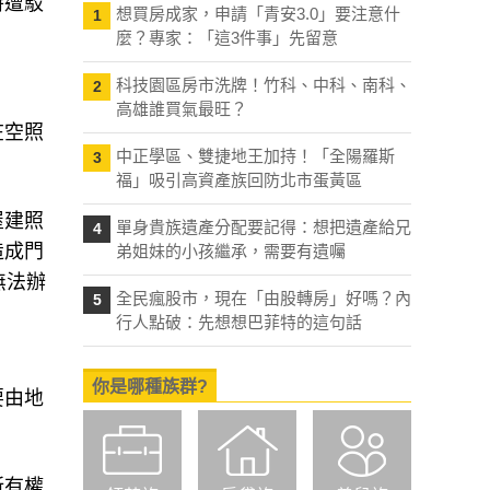
時遭駁
想買房成家，申請「青安3.0」要注意什
1
麼？專家：「這3件事」先留意
科技園區房市洗牌！竹科、中科、南科、
2
高雄誰買氣最旺？
在空照
中正學區、雙捷地王加持！「全陽羅斯
3
福」吸引高資產族回防北市蛋黃區
屋建照
單身貴族遺產分配要記得：想把遺產給兄
4
造成門
弟姐妹的小孩繼承，需要有遺囑
無法辦
全民瘋股市，現在「由股轉房」好嗎？內
5
行人點破：先想想巴菲特的這句話
你是哪種族群?
要由地
所有權