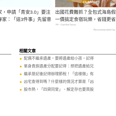
，申請「青安3.0」要注
出國花費難抓？全包式海島假
專家：「這3件事」先留意
一價搞定食宿玩樂，省錢更省
PR・Club Med Taiwan
Recommended by
相關文章
配偶不繼承遺產，要將遺產給小孩，記得
單身貴族遺產分配要記得：想把遺產給兄
繼承登記後記得辦理節稅！「這樣做」有
凶宅查得到嗎？什麼樣的情況才算是「凶
股市熱，「四貸同堂」、解定存也要買股