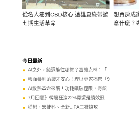
從名人巷到CBD核心 遠雄夏綠蒂掀
想買房成家
七期生活革命
意什麼？
今日最新
AI之外，錢還能往哪擺？富蘭克林：「
帳面獲利落袋才安心！理財專家揭密「9
AI散熱革命來襲！功耗飆破極限，奇鋐
7月回顧》韓股狂瀉22%竟還是績效冠
穩懋、宏捷科、全新...PA三雄搶攻