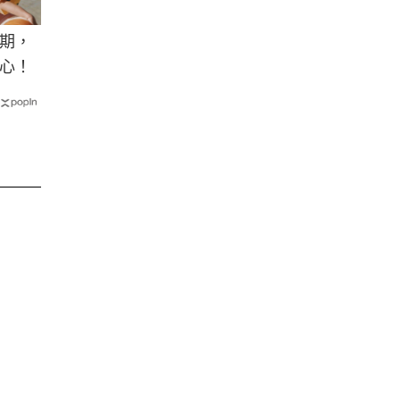
期，
心！