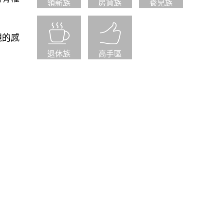
領薪族
房貸族
養兒族
親的感
退休族
高手區