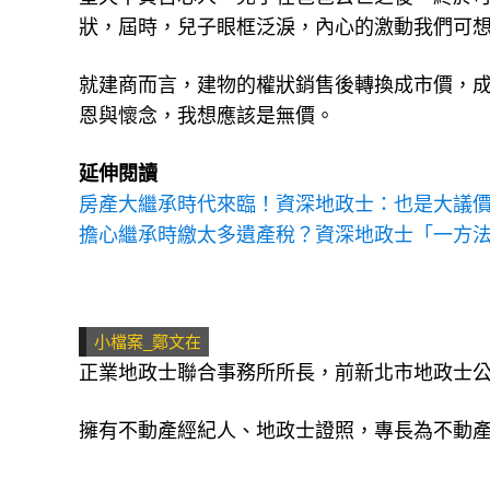
狀，屆時，兒子眼框泛淚，內心的激動我們可
就建商而言，建物的權狀銷售後轉換成市價，
恩與懷念，我想應該是無價。
延伸閱讀
房產大繼承時代來臨！資深地政士：也是大議
擔心繼承時繳太多遺產稅？資深地政士「一方
小檔案_鄭文在
正業地政士聯合事務所所長，前新北市地政士
擁有不動產經紀人、地政士證照，專長為不動