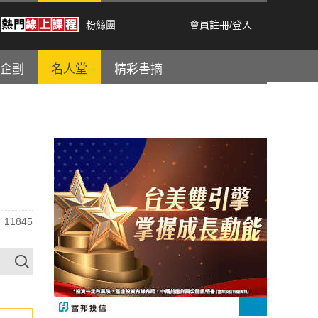
粉絲團
會員註冊
/
登入
企劃
名人堂
精彩書摘
11845