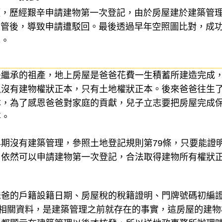
願，歷經艱辛申請建物第一次登記，由於房屋建於建築管
建管後，導致申請遭駁回。最後透過早年空照圖比對，成
本。
是繼承的祖產，地上房屋是爸爸花費一生積蓄所建造完成
以沒有建物權狀正本，只有土地權狀正本。後來爸爸往生
本，為了感恩爸爸對家庭的貢獻，兒子立志要把房屋完成
事。
期沒有建築管理，參照土地登記規則第79條，只要能證
，依然可以申請建物第一次登記，合法取得建物所有權狀
爸爸的戶籍設籍日期、房屋稅的稅籍證明、門牌號碼初編
些房屋相關資料，是建築管理之前就存在的事實，這房屋的建