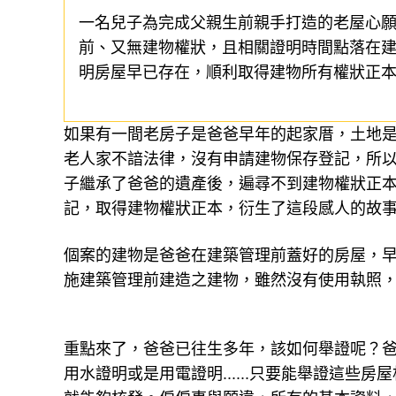
一名兒子為完成父親生前親手打造的老屋心
前、又無建物權狀，且相關證明時間點落在
明房屋早已存在，順利取得建物所有權狀正
如果有一間老房子是爸爸早年的起家厝，土地
老人家不諳法律，沒有申請建物保存登記，所
子繼承了爸爸的遺產後，遍尋不到建物權狀正
記，取得建物權狀正本，衍生了這段感人的故
個案的建物是爸爸在建築管理前蓋好的房屋，早
施建築管理前建造之建物，雖然沒有使用執照
重點來了，爸爸已往生多年，該如何舉證呢？
用水證明或是用電證明......只要能舉證這