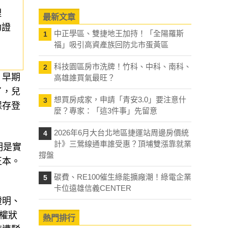
理
最新文章
功證
中正學區、雙捷地王加持！「全陽羅斯
1
福」吸引高資產族回防北市蛋黃區
科技園區房市洗牌！竹科、中科、南科、
2
，早期
高雄誰買氣最旺？
了，兒
想買房成家，申請「青安3.0」要注意什
3
保存登
麼？專家：「這3件事」先留意
2026年6月大台北地區捷運站周邊房價統
4
計》三鶯線通車誰受惠？頂埔雙漲靠就業
明是實
撐盤
正本。
碳費、RE100催生綠能擴廠潮！綠電企業
5
卡位遠雄信義CENTER
證明、
物權狀
熱門排行