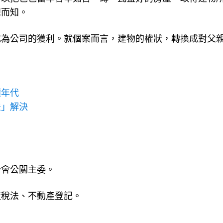
想而知。
成為公司的獲利。就個案而言，建物的權狀，轉換成對父
價年代
法」解決
公會公關主委。
產稅法、不動產登記。