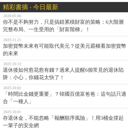
精彩書摘 ‧ 今日最新
2026.05.06
你不是不夠努力，只是搞錯累積財富的策略：6大階層
完整布局、一生受用的「財富階梯」！
2025.11.21
加密貨幣未來有可能取代美元？從美元霸權看加密貨幣
的未來
2025.10.13
退休後如何愈花愈有錢？過來人提醒6個常見的退休陷
阱：小心，你錢花太快了！
2025.10.02
「時間比金錢更重要」？韓國百億富爸爸：這句話只適
合「一種人」
2025.10.01
存退休金，不能忽略「報酬順序風險」！用3桶金撐起
一輩子的安全網