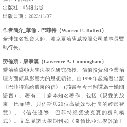
出版社：時報出版
出版日期：2023/11/07
作者簡介_華倫．巴菲特（Warren E. Buffett）
全球知名投資大師、波克夏哈薩威控股公司董事長暨
執行長。
勞倫斯．康寧漢（Lawrence A. Cunningham）
喬治華盛頓大學法學院研究教授、價值投資和企業治
理方面頗具影響力的思想領袖。自1996年起編選出版
《巴菲特寫給股東的信》（該書至今已翻譯為十幾國
語言）。著有二十多本知名著作，包括《親愛的股
東：巴菲特、貝佐斯與20位高績效執行長的經營智
慧》、《信任邊際：巴菲特經營波克夏的獲利模
式》。文章見諸大學期刊如《哥倫比亞法學評論》