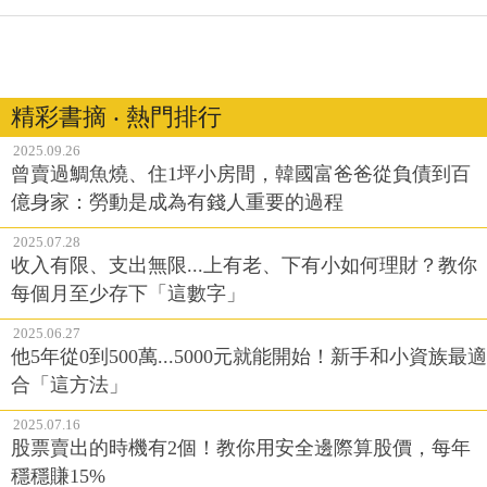
精彩書摘 ‧ 熱門排行
2025.09.26
曾賣過鯛魚燒、住1坪小房間，韓國富爸爸從負債到百
億身家：勞動是成為有錢人重要的過程
2025.07.28
收入有限、支出無限...上有老、下有小如何理財？教你
每個月至少存下「這數字」
2025.06.27
他5年從0到500萬...5000元就能開始！新手和小資族最適
合「這方法」
2025.07.16
股票賣出的時機有2個！教你用安全邊際算股價，每年
穩穩賺15%