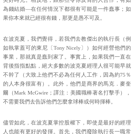
美好時光。相反地，跟那些令你反胃的人合作，有如
為錢結婚—在任何情況下都很有可能是一件蠢事；如
果你本來就已經很有錢，那更是愚不可及。
在波克夏，我們覺得，若我們去教傑出的執行長（例
如執掌蓋可的東尼〔Tony Nicely〕）如何經營他們的
事業，那就真是蠢到家了。事實上，如果我們一直在
背後指指點點，絕大多數的波克夏經理人很可能早就
不幹了（大致上他們不必為任何人工作，因為約75％
的人本身很富有）。此外，他們是商界的馬克．麥奎
爾（Mark McGwire；譯注：美國職棒著名打擊手），
不需要我們去告訴他們怎麼拿球棒或何時揮棒。
儘管如此，在波克夏掌控股權下，即使是最好的經理
人也能有更好的發揮。首先，我們廢除執行長一職常