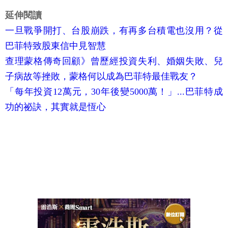
延伸閱讀
一旦戰爭開打、台股崩跌，有再多台積電也沒用？從
巴菲特致股東信中見智慧
查理蒙格傳奇回顧》曾歷經投資失利、婚姻失敗、兒
子病故等挫敗，蒙格何以成為巴菲特最佳戰友？
「每年投資12萬元，30年後變5000萬！」...巴菲特成
功的祕訣，其實就是恆心