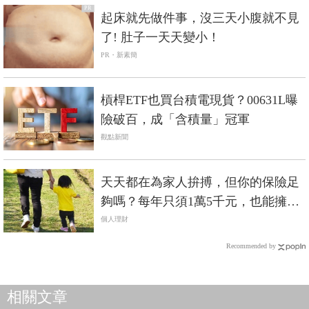
PR
起床就先做件事，沒三天小腹就不見
了! 肚子一天天變小！
PR・新素簡
槓桿ETF也買台積電現貨？00631L曝
險破百，成「含積量」冠軍
觀點新聞
天天都在為家人拚搏，但你的保險足
夠嗎？每年只須1萬5千元，也能擁有
「百萬身價」
個人理財
Recommended by
相關文章