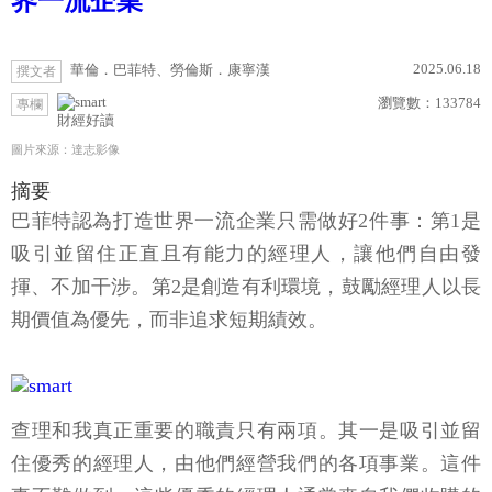
界一流企業
2025.06.18
華倫．巴菲特、勞倫斯．康寧漢
撰文者
瀏覽數：
133784
專欄
財經好讀
圖片來源：達志影像
摘要
巴菲特認為打造世界一流企業只需做好2件事：第1是
吸引並留住正直且有能力的經理人，讓他們自由發
揮、不加干涉。第2是創造有利環境，鼓勵經理人以長
期價值為優先，而非追求短期績效。
查理和我真正重要的職責只有兩項。其一是吸引並留
住優秀的經理人，由他們經營我們的各項事業。這件