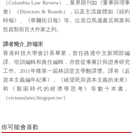
（Columbia Law Review），業界期刊如《董事與理事
會》（Directors & Boards），以及主流媒體如《紐約
時報》、《華爾街日報》等。位居亞馬遜書店商業和
投資類前百大作家之列。
譯者簡介_許瑞宋
香港科技大學會計系畢業，曾任路透中文新聞部編
譯、培訓編輯和責任編輯，亦曾從事審計與證券研究
工作。2011年獲第一屆林語堂文學翻譯獎。譯有《反
資本主義編年紀事》、《絕望死與資本主義的未來》
和《艱困時代的經濟學思考》等數十本書。
（victranslates.blogspot.tw/）
你可能會喜歡