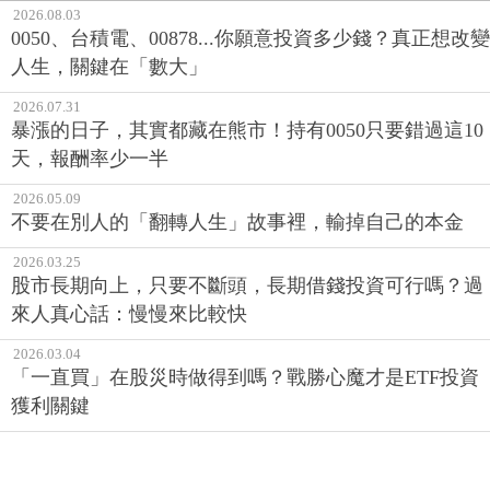
2026.08.03
0050、台積電、00878...你願意投資多少錢？真正想改變
人生，關鍵在「數大」
2026.07.31
暴漲的日子，其實都藏在熊市！持有0050只要錯過這10
天，報酬率少一半
2026.05.09
不要在別人的「翻轉人生」故事裡，輸掉自己的本金
2026.03.25
股市長期向上，只要不斷頭，長期借錢投資可行嗎？過
來人真心話：慢慢來比較快
2026.03.04
「一直買」在股災時做得到嗎？戰勝心魔才是ETF投資
獲利關鍵