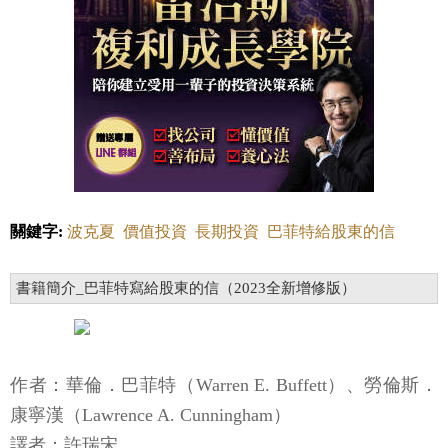
關鍵字:
波克夏
價值投資
長期投資
巴菲特給股東的信
書籍簡介_巴菲特寫給股東的信（2023全新增修版）
作者：華倫．巴菲特（Warren E. Buffett）、勞倫斯．
康寧漢（Lawrence A. Cunningham）
譯者：許瑞宋