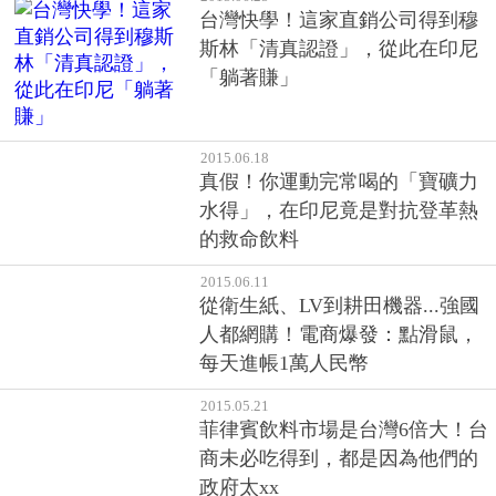
「躺著賺」
2015.06.18
真假！你運動完常喝的「寶礦力
水得」，在印尼竟是對抗登革熱
的救命飲料
2015.06.11
從衛生紙、LV到耕田機器...強國
人都網購！電商爆發：點滑鼠，
每天進帳1萬人民幣
2015.05.21
菲律賓飲料市場是台灣6倍大！台
商未必吃得到，都是因為他們的
政府太xx
2015.05.13
台灣房市冷冷清清，菲律賓的建
案卻供不應求，這都是因為●●●帶