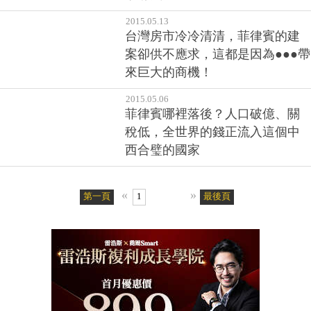
來巨大的商機！
2015.05.06
菲律賓哪裡落後？人口破億、關
稅低，全世界的錢正流入這個中
西合璧的國家
«
»
第一頁
1
最後頁
客戶服務專線：02-2510-8888傳真：02-2503-6989