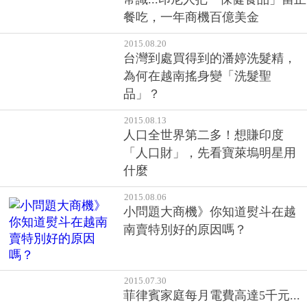
2015.08.20
台灣到處買得到的潘婷洗髮精，
為何在越南搖身變「洗髮聖
品」？
2015.08.13
人口全世界第二多！想賺印度
「人口財」，先看寶萊塢明星用
什麼
2015.08.06
小問題大商機》你知道熨斗在越
南賣特別好的原因嗎？
2015.07.30
菲律賓家庭每月電費高達5千元...
台灣LED大廠，你聽到他們的呼
喚了嗎？