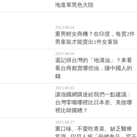
2015.09.24
重男輕女商機？在印度，每賣2件
男童裝才能賣出1件女童裝
2015.09.10
還記得台灣的「地溝油」？來看
看台商都賣哪些油，賺中國人的
錢
2015.09.03
讓強國網購迷給我們一點建議：
台灣零嘴哪裡比日本差、美妝哪
裡比韓國糟？
2015.08.27
重口味、不愛吃青菜、缺乏醫療
常識...印尼人把「保健食品」當正
餐吃，一年商機百億美金