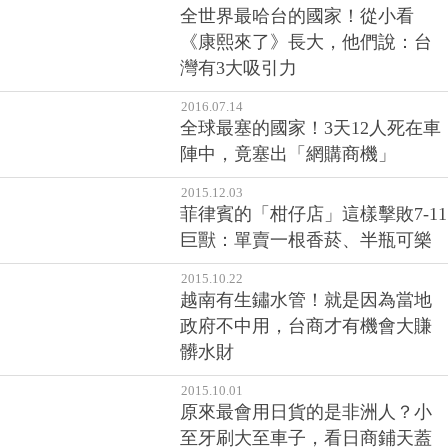
《康熙來了》長大，他們說：台
灣有3大吸引力
2016.07.14
全球最塞的國家！3天12人死在車
陣中，竟塞出「網購商機」
2015.12.03
菲律賓的「柑仔店」這樣擊敗7-11
巨獸：單賣一根香菸、半瓶可樂
2015.10.22
越南有生鏽水管！就是因為當地
政府不中用，台商才有機會大賺
髒水財
2015.10.01
原來最會用日貨的是非洲人？小
至牙刷大至車子，看日商鋪天蓋
地進軍黑色大陸