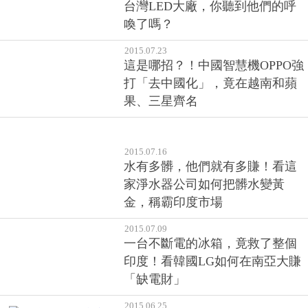
2015.07.23
這是哪招？！中國智慧機OPPO強
打「去中國化」，竟在越南和蘋
果、三星齊名
2015.07.16
水有多髒，他們就有多賺！看這
家淨水器公司如何把髒水變黃
金，稱霸印度市場
2015.07.09
一台不斷電的冰箱，竟救了整個
印度！看韓國LG如何在南亞大賺
「缺電財」
2015.06.25
台灣快學！這家直銷公司得到穆
斯林「清真認證」，從此在印尼