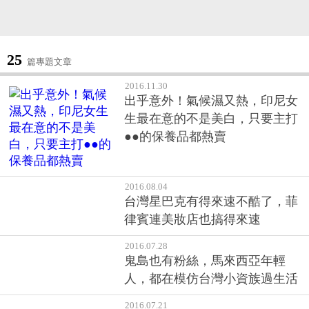
25
篇專題文章
2016.11.30
出乎意外！氣候濕又熱，印尼女
生最在意的不是美白，只要主打
●●的保養品都熱賣
2016.08.04
台灣星巴克有得來速不酷了，菲
律賓連美妝店也搞得來速
2016.07.28
鬼島也有粉絲，馬來西亞年輕
人，都在模仿台灣小資族過生活
2016.07.21
全世界最哈台的國家！從小看