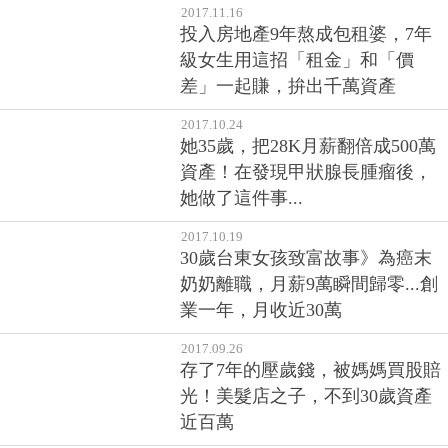
2017.11.16
投入房地產9年熬成包租婆，7年
級女生用這招「租金」和「價
差」一起賺，拚出千萬資產
2017.10.24
她35歲，把28K月薪翻倍成500萬
資產！在發現甲狀腺長腫瘤後，
她做了這件事...
2017.10.19
30歲台東女孩致富故事》為癌末
奶奶離職，月薪9萬瞬間歸零...創
業一年，月收近30萬
2017.09.26
存了7年的壓歲錢，被媽媽買股賠
光！美髮店之子，不到30歲資產
近百萬