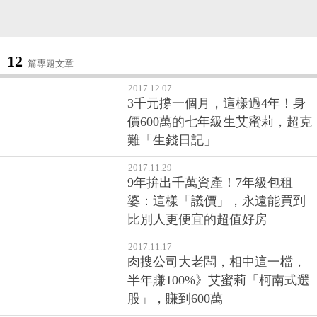
12
篇專題文章
2017.12.07
3千元撐一個月，這樣過4年！身
價600萬的七年級生艾蜜莉，超克
難「生錢日記」
2017.11.29
9年拚出千萬資產！7年級包租
婆：這樣「議價」，永遠能買到
比別人更便宜的超值好房
2017.11.17
肉搜公司大老闆，相中這一檔，
半年賺100%》艾蜜莉「柯南式選
股」，賺到600萬