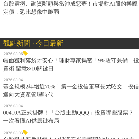
台股震盪、融資斷頭與當沖成惡夢！市場對AI股的樂觀
定價，恐比想像中脆弱
觀點新聞 ‧ 今日最新
2026.08.06
帳面獲利落袋才安心！理財專家揭密「9%攻守兼備」投
資術 留意8/10關鍵日
2026.08.04
基金規模2年增近70%！第一金投信董事長尤昭文：投信
迎向大資產管理時代
2026.08.04
00410A正式掛牌！「台版主動QQQ」投資哪些股票？
一次看懂AI供應鏈布局
2026.08.03