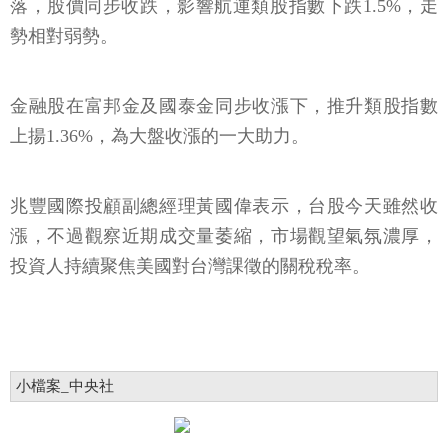
落，股價同步收跌，影響航運類股指數下跌1.5%，走
勢相對弱勢。
金融股在富邦金及國泰金同步收漲下，推升類股指數
上揚1.36%，為大盤收漲的一大助力。
兆豐國際投顧副總經理黃國偉表示，台股今天雖然收
漲，不過觀察近期成交量萎縮，市場觀望氣氛濃厚，
投資人持續聚焦美國對台灣課徵的關稅稅率。
小檔案_中央社