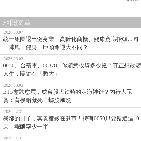
相關文章
2026.08.07
統一集團退出健身業！高齡化商機、健康意識抬頭...同
一陣風，健身三巨頭命運大不同？
2026.08.03
0050、台積電、00878...你願意投資多少錢？真正想改變
人生，關鍵在「數大」
2026.08.03
ETF愈跌愈買，成台股大跌時的定海神針？內行人示
警：背後暗藏死亡螺旋風險
2026.07.31
暴漲的日子，其實都藏在熊市！持有0050只要錯過這10
天，報酬率少一半
2026.07.31