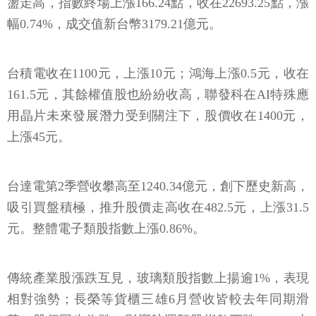
盪走高，指數終場上漲166.24點，收在22693.25點，漲
幅0.74%，成交值新台幣3179.21億元。
台積電收在1100元，上漲10元；鴻海上漲0.5元，收在
161.5元，其餘權值股也紛紛收高，聯發科在AI特殊應
用晶片未來發展潛力受到關注下，股價收在1400元，
上漲45元。
台達電第2季營收攀高至1240.34億元，創下歷史新高，
吸引買盤積極，推升股價走高收在482.5元，上漲31.5
元。整體電子類股指數上漲0.86%。
傳統產業股漲跌互見，玻璃類股指數上揚逾1%，表現
相對強勢；長榮等貨櫃三雄6月營收皆較去年同期滑