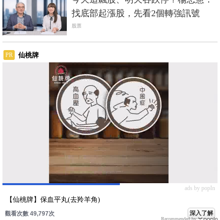
找底部起漲股，先看2個轉強訊號
股票
仙桃牌
PR
ads by popIn
【仙桃牌】保血平丸(去羚羊角)
深入了解
觀看次數 49,797次
Recommended by