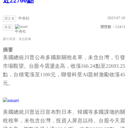
近22700點
2025.07.10
中央社
撰文者
瀏覽數：
12413
來源
中央社
圖片來源：達志影像
摘要
美國總統川普公布多國新關稅名單，未含台灣，引發
市場觀望。台股今震盪走高，收漲166.24點至22693.25
點，台積電漲至1100元，聯發科受AI題材激勵收漲45
元。
美國總統川普近日宣布對日本、韓國等多國課徵的關
稅稅率，未包含台灣，投資人屏息以待。台股今天震