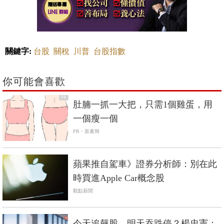
關鍵字:
台股
關稅
川普
台股指數
你可能會喜歡
PR
肚腩一抓一大把，只需1個雞蛋，用
一個瘦一個
PR・新素簡
蘋果推自駕車》證券分析師：別在此
時買進Apple Car概念股
觀點新聞
今天追飆股、明天吞跌停？楊忠憲：