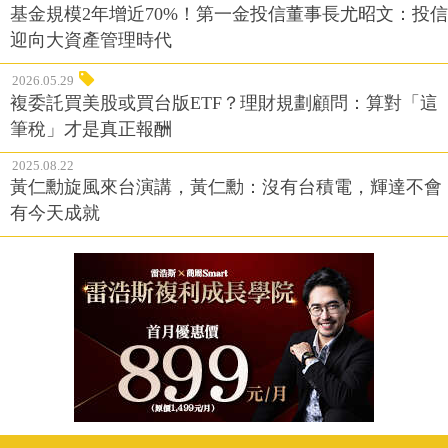
基金規模2年增近70%！第一金投信董事長尤昭文：投信
迎向大資產管理時代
2026.05.29
複委託買美股或買台版ETF？理財規劃顧問：算對「這
筆稅」才是真正報酬
2025.08.22
黃仁勳旋風來台演講，黃仁勳：沒有台積電，輝達不會
有今天成就