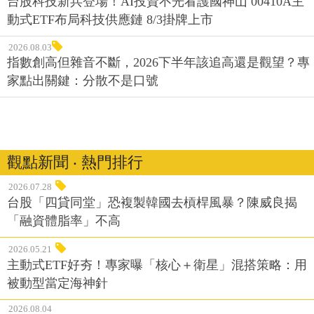
台股科技新兵登場！AI投資不光看護國神山 00410A主
動式ETF布局科技供應鏈 8/3掛牌上市
2026.08.03
指數創高但雜音不斷，2026下半年該追高還是觀望？專
家點出關鍵：分散不是口號
觀點新聞 ‧ 熱門排行
2026.07.28
台股「四貸同堂」恐複製韓國去槓桿風暴？陳威良揭
「融資體脂率」不高
2026.05.21
主動式ETF好夯！專家曝「核心＋衛星」混搭策略：用
被動型當定海神針
2026.08.04