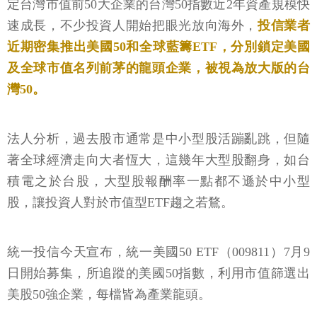
定台灣市值前50大企業的台灣50指數近2年資產規模快
速成長，不少投資人開始把眼光放向海外，
投信業者
近期密集推出美國50和全球藍籌ETF，分別鎖定美國
及全球市值名列前茅的龍頭企業，被視為放大版的台
灣50。
法人分析，過去股市通常是中小型股活蹦亂跳，但隨
著全球經濟走向大者恆大，這幾年大型股翻身，如台
積電之於台股，大型股報酬率一點都不遜於中小型
股，讓投資人對於市值型ETF趨之若鶩。
統一投信今天宣布，統一美國50 ETF（009811）7月9
日開始募集，所追蹤的美國50指數，利用市值篩選出
美股50強企業，每檔皆為產業龍頭。