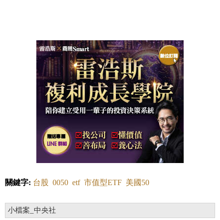
關鍵字:
台股
0050
etf
市值型ETF
美國50
小檔案_中央社