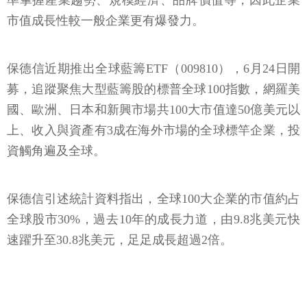
準掌握產業趨勢、規模經濟、品牌價值等，因此企業
市值成長性較一般企業更有爆發力。
保德信近期推出全球藍籌ETF（009810），6月24日開
募，追蹤聚焦大型藍籌股的標普全球100指數，網羅美
國、歐洲、日本和新興市場共100大市值達50億美元以
上、收入與資產有3成在海外市場的全球標竿企業，投
資觸角遍及全球。
保德信引述統計資料指出，全球100大企業的市值約占
全球股市30%，過去10年的成長力道，由9.8兆美元快
速躍升至30.8兆美元，足足成長超過2倍。