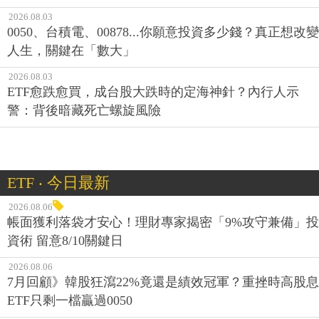
2026.08.03
0050、台積電、00878...你願意投資多少錢？真正想改變
人生，關鍵在「數大」
2026.08.03
ETF愈跌愈買，成台股大跌時的定海神針？內行人示
警：背後暗藏死亡螺旋風險
ETF ‧ 今日最新
2026.08.06
帳面獲利落袋才安心！理財專家揭密「9%攻守兼備」投
資術 留意8/10關鍵日
2026.08.06
7月回顧》韓股狂瀉22%竟還是績效冠軍？重挫時高股息
ETF只剩一檔贏過0050