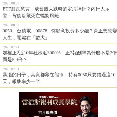
2026.08.03
ETF愈跌愈買，成台股大跌時的定海神針？內行人示
警：背後暗藏死亡螺旋風險
2026.08.03
0050、台積電、00878...你願意投資多少錢？真正想改變
人生，關鍵在「數大」
2026.07.21
加權正2近10年狂漲近3000%！正2報酬率為什麼不是2倍
而是5.4倍？
2026.07.31
暴漲的日子，其實都藏在熊市！持有0050只要錯過這10
天，報酬率少一半