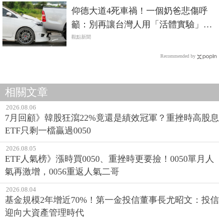
仰德大道4死車禍！一個奶爸悲傷呼
籲：別再讓台灣人用「活體實驗」來
驗證車子安全
觀點新聞
Recommended by
相關文章
2026.08.06
7月回顧》韓股狂瀉22%竟還是績效冠軍？重挫時高股息
ETF只剩一檔贏過0050
2026.08.05
ETF人氣榜》漲時買0050、重挫時更要撿！0050單月人
氣再激增，0056重返人氣二哥
2026.08.04
基金規模2年增近70%！第一金投信董事長尤昭文：投信
迎向大資產管理時代