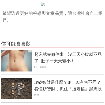
希望透過更好的報導與文章品質，讓台灣社會向上提
昇。
你可能會喜歡
PR
起床就先做件事，沒三天小腹就不見
了! 肚子一天天變小！
PR・新素簡
IP矽智財是什麼？IP、IC有何不同？
看懂矽智財，抓住「這幾檔」黑馬股
股票