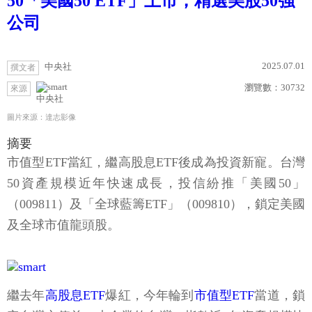
50「美國50 ETF」上市，精選美股50強
公司
2025.07.01
中央社
撰文者
瀏覽數：
30732
來源
中央社
圖片來源：達志影像
摘要
市值型ETF當紅，繼高股息ETF後成為投資新寵。台灣
50資產規模近年快速成長，投信紛推「美國50」
（009811）及「全球藍籌ETF」（009810），鎖定美國
及全球市值龍頭股。
繼去年
高股息ETF
爆紅，今年輪到
市值型ETF
當道，鎖