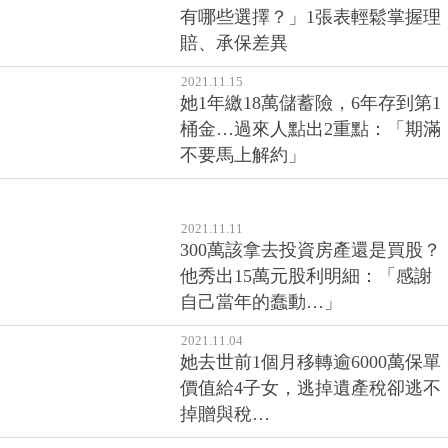
有哪些選擇？」1張表輕鬆掌握理
賠、承保差異
2021.11.15
她1年繳18萬儲蓄險，6年存到第1
桶金…過來人點出2重點：「期滿
不要馬上解約」
2021.11.11
300萬該拿去投資房產還是買股？
他秀出15萬元股利明細：「感謝
自己當年的蠢動…」
2021.11.04
她去世前1個月移轉逾6000萬保單
價值給4子女，逃掉遺產稅卻逃不
掉贈與稅…