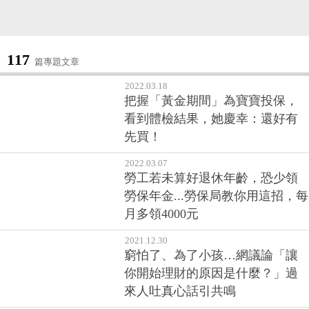
117
篇專題文章
2022.03.18
把握「黃金期間」為寶寶投保，
看到體檢結果，她慶幸：還好有
先買！
2022.03.07
勞工若未算好退休年齡，恐少領
勞保年金...勞保局教你用這招，每
月多領4000元
2021.12.30
窮怕了、為了小孩…網議論「讓
你開始理財的原因是什麼？」過
來人吐真心話引共鳴