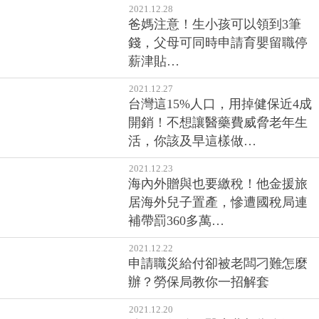
2021.12.28
爸媽注意！生小孩可以領到3筆
錢，父母可同時申請育嬰留職停
薪津貼…
2021.12.27
台灣這15%人口，用掉健保近4成
開銷！不想讓醫藥費威脅老年生
活，你該及早這樣做…
2021.12.23
海內外贈與也要繳稅！他金援旅
居海外兒子置產，慘遭國稅局連
補帶罰360多萬…
2021.12.22
申請職災給付卻被老闆刁難怎麼
辦？勞保局教你一招解套
2021.12.20