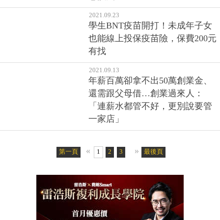
2021.09.23
學生BNT疫苗開打！未成年子女
也能線上投保疫苗險，保費200元
有找
2021.09.13
年薪百萬卻拿不出50萬創業金、
還需跟父母借…創業過來人：
「連薪水都管不好，更別說要管
一家店」
«
»
第一頁
1
2
3
最後頁