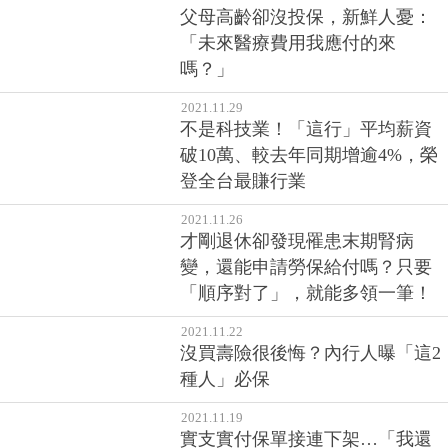
父母高齡卻沒投保，新鮮人憂：
「未來醫療費用我應付的來
嗎？」
2021.11.29
不是科技業！「這行」平均薪資
破10萬、較去年同期增逾4%，榮
登全台最賺行業
2021.11.26
才剛退休卻發現罹患末期腎病
變，還能申請勞保給付嗎？只要
「順序對了」，就能多領一筆！
2021.11.22
沒買壽險很後悔？內行人曝「這2
種人」必保
2021.11.19
實支實付保單接連下架…「我還