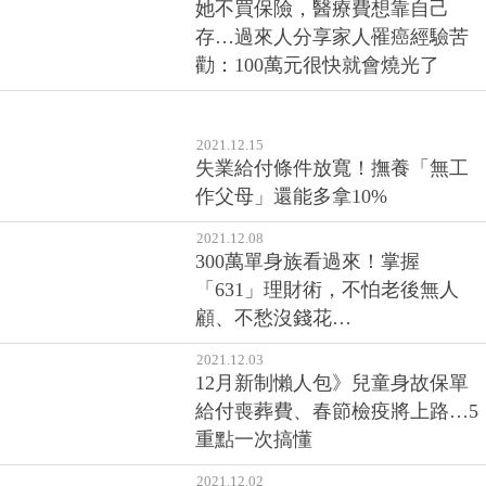
她不買保險，醫療費想靠自己
存…過來人分享家人罹癌經驗苦
勸：100萬元很快就會燒光了
2021.12.15
失業給付條件放寬！撫養「無工
作父母」還能多拿10%
2021.12.08
300萬單身族看過來！掌握
「631」理財術，不怕老後無人
顧、不愁沒錢花…
2021.12.03
12月新制懶人包》兒童身故保單
給付喪葬費、春節檢疫將上路…5
重點一次搞懂
2021.12.02