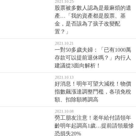
2021.10.25
股票被多數人認為是最麻煩的遺
產…「我的資產都是股票、基
金，是否該為了孩子改變配
置？」
2021.10.21
一對50多歲夫婦：「已有1000萬
存款可以提前退休嗎？」內行人
建議從3面向解析！
2021.10.13
好消息！明年可望大減稅！物價
指數飆漲達調整門檻，各項免稅
額、扣除額將調高
2021.10.08
勞工朋友注意！老年給付請領年
齡明年起調高1歲…提前請領最慘
恐損失20%