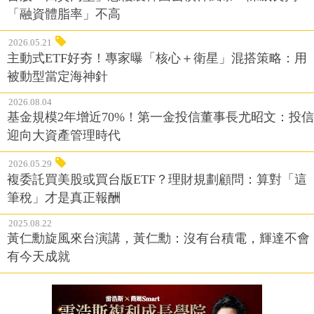
「融資體脂率」不高
2026.05.21
主動式ETF好夯！專家曝「核心＋衛星」混搭策略：用
被動型當定海神針
2026.08.04
基金規模2年增近70%！第一金投信董事長尤昭文：投信
迎向大資產管理時代
2026.05.29
複委託買美股或買台版ETF？理財規劃顧問：算對「這
筆稅」才是真正報酬
2025.08.22
黃仁勳旋風來台演講，黃仁勳：沒有台積電，輝達不會
有今天成就