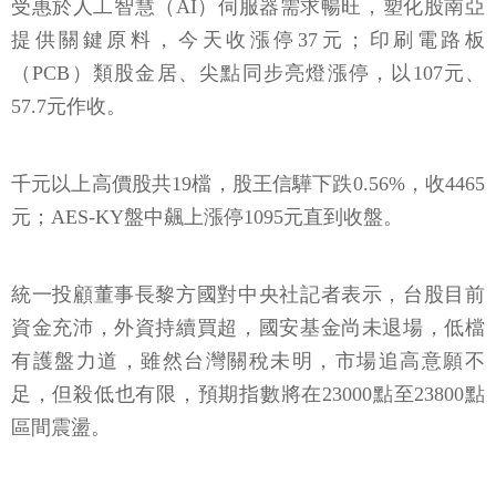
受惠於人工智慧（AI）伺服器需求暢旺，塑化股南亞
提供關鍵原料，今天收漲停37元；印刷電路板
（PCB）類股金居、尖點同步亮燈漲停，以107元、
57.7元作收。
千元以上高價股共19檔，股王信驊下跌0.56%，收4465
元；AES-KY盤中飆上漲停1095元直到收盤。
統一投顧董事長黎方國對中央社記者表示，台股目前
資金充沛，外資持續買超，國安基金尚未退場，低檔
有護盤力道，雖然台灣關稅未明，市場追高意願不
足，但殺低也有限，預期指數將在23000點至23800點
區間震盪。