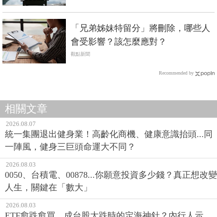
「兄弟姊妹特留分」將刪除，哪些人
會受影響？該怎麼應對？
觀點新聞
Recommended by
相關文章
2026.08.07
統一集團退出健身業！高齡化商機、健康意識抬頭...同
一陣風，健身三巨頭命運大不同？
2026.08.03
0050、台積電、00878...你願意投資多少錢？真正想改變
人生，關鍵在「數大」
2026.08.03
ETF愈跌愈買，成台股大跌時的定海神針？內行人示