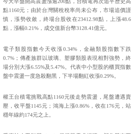
今天早盤開高震盪漲逾200點，台積電再次追平歷史高
點1160元；由於台灣關稅稅率尚未公布，市場追價謹
慎，漲勢收斂，終場台股收在23412.98點，上漲48.6
點，漲幅0.21%，成交值新台幣3128.41億元。
電子類股指數今天收漲0.34%，金融類股指數下跌
0.7%；傳產族群以玻璃、塑膠類股表現相對強勢，終
場分別大漲6.55%及5.47%。代表中小型股的櫃買指數
盤中震盪一度急殺翻黑，下半場翻紅收漲0.29%。
權王台積電挑戰高點1160元後走勢震盪，尾盤遭遇賣
壓，收平盤1145元；鴻海上漲0.86%，收在176元，站
穩年線約174元之上。