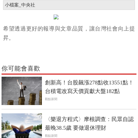
小檔案_中央社
希望透過更好的報導與文章品質，讓台灣社會向上提
昇。
你可能會喜歡
創新高！台股飆漲278點收13551點！
台積電改寫天價貢獻大盤182點
觀點新聞
〈樂退方程式〉摩根調查：民眾自認
最晚38.5歲 要做退休理財
觀點新聞