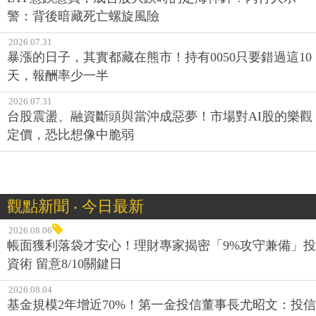
警：背後暗藏死亡螺旋風險
2026.07.31
暴漲的日子，其實都藏在熊市！持有0050只要錯過這10
天，報酬率少一半
2026.07.31
台股震盪、融資斷頭與當沖成惡夢！市場對AI股的樂觀
定價，恐比想像中脆弱
觀點新聞 ‧ 今日最新
2026.08.06
帳面獲利落袋才安心！理財專家揭密「9%攻守兼備」投
資術 留意8/10關鍵日
2026.08.04
基金規模2年增近70%！第一金投信董事長尤昭文：投信