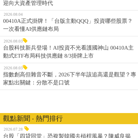
迎向大資產管理時代
2026.08.04
00410A正式掛牌！「台版主動QQQ」投資哪些股票？
一次看懂AI供應鏈布局
2026.08.03
台股科技新兵登場！AI投資不光看護國神山 00410A主
動式ETF布局科技供應鏈 8/3掛牌上市
2026.08.03
指數創高但雜音不斷，2026下半年該追高還是觀望？專
家點出關鍵：分散不是口號
觀點新聞 ‧ 熱門排行
2026.07.28
台股「四貸同堂」恐複製韓國去槓桿風暴？陳威良揭