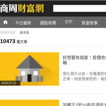
ETF
今日最新
觀點新聞
致富故事
商周財富網
高手區
10473
篇文章
好想要有個家！房價愈
輯
很久很久以前，在遙遠的
正常。就是用來吃的，每
2026.07.22
加權正2近10年狂漲近3