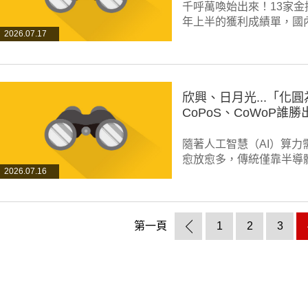
千呼萬喚始出來！13家金
年上半的獲利成績單，國
2026.07.17
欣興、日月光...「化
CoPoS、CoWoP誰勝
隨著人工智慧（AI）算力
愈放愈多，傳統僅靠半導
2026.07.16
第一頁
1
2
3