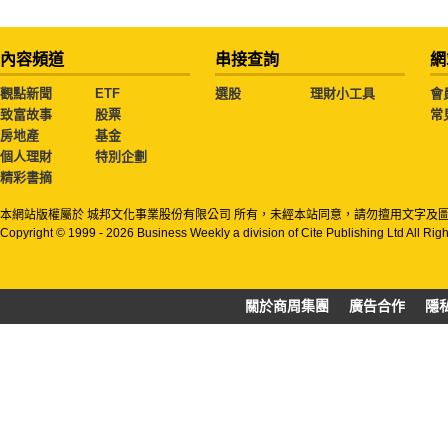
內容頻道
串接查詢
網
觀點新聞
ETF
選股
理財小工具
會
致富故事
股票
常
房地產
基金
個人理財
特別企劃
精彩書摘
本網站版權屬於 城邦文化事業股份有限公司 所有，未經本站同意，請勿擅用文字及
Copyright © 1999 - 2026 Business Weekly a division of Cite Publishing Ltd All Rig
關於商周集團
廣告合作
隱