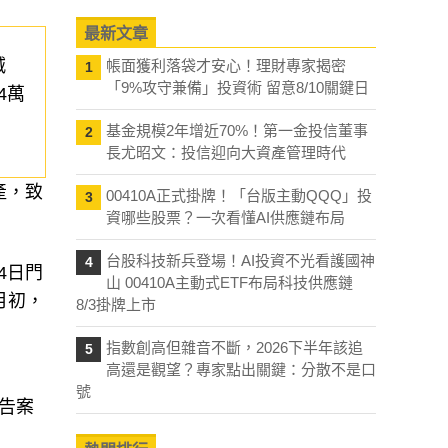
最新文章
減
帳面獲利落袋才安心！理財專家揭密
1
「9%攻守兼備」投資術 留意8/10關鍵日
4萬
基金規模2年增近70%！第一金投信董事
2
長尤昭文：投信迎向大資產管理時代
產，致
00410A正式掛牌！「台版主動QQQ」投
3
資哪些股票？一次看懂AI供應鏈布局
台股科技新兵登場！AI投資不光看護國神
4
4日門
山 00410A主動式ETF布局科技供應鏈
月初，
8/3掛牌上市
指數創高但雜音不斷，2026下半年該追
5
高還是觀望？專家點出關鍵：分散不是口
號
告案