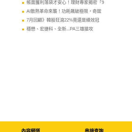
帳面獲利落袋才安心！理財專家揭密「9
AI散熱革命來襲！功耗飆破極限，奇鋐
7月回顧》韓股狂瀉22%竟還是績效冠
穩懋、宏捷科、全新...PA三雄搶攻
內容頻道
串接查詢