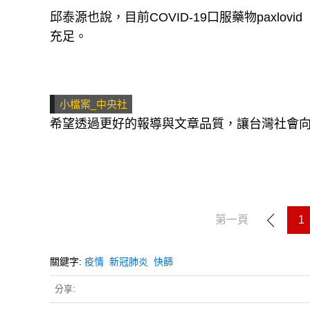
邱泰源也說，目前COVID-19口服藥物paxlo
充足。
小檔案_中央社
希望透過更好的報導與文章品質，讓台灣社會
第一頁
1
關鍵字:
疫情
新冠肺炎
快篩
分享: