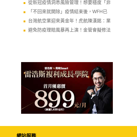
從新冠疫情洞悉風險管理！想要穩度「非
「不回來就開除」疫情結束後，WFH已
台灣航空業迎來黃金年！虎航陳漢銘：業
避免防疫理賠風暴再上演！金管會擬修法
網站服務