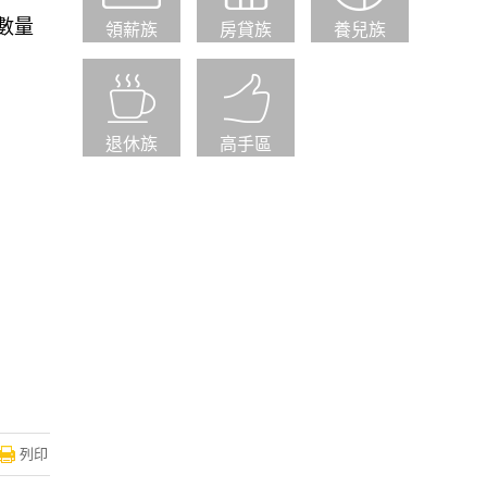
，數量
領薪族
房貸族
養兒族
退休族
高手區
列印