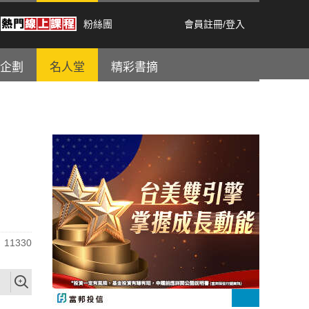
粉絲團
會員註冊
/
登入
企劃
名人堂
精彩書摘
11330