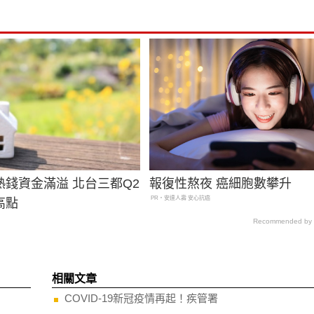
熱錢資金滿溢 北台三都Q2
報復性熬夜 癌細胞數攀升
PR・安達人壽 安心抗癌
高點
Recommended by
相關文章
COVID-19新冠疫情再起！疾管署