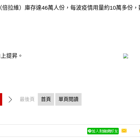
vid（倍拉維）庫存達46萬人份，每波疫情用量約10萬多份
向上提昇。
最後頁
首頁
單頁閱讀