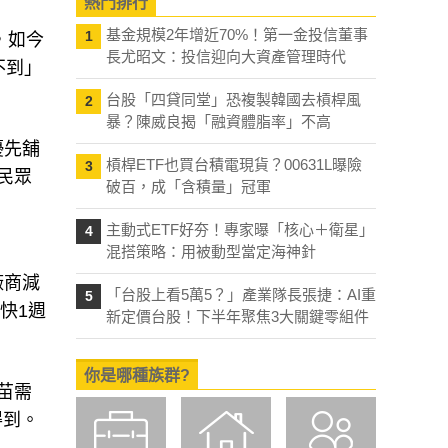
熱門排行
基金規模2年增近70%！第一金投信董事
1
，如今
長尤昭文：投信迎向大資產管理時代
不到」
台股「四貸同堂」恐複製韓國去槓桿風
2
暴？陳威良揭「融資體脂率」不高
優先舖
槓桿ETF也買台積電現貨？00631L曝險
3
民眾
破百，成「含積量」冠軍
主動式ETF好夯！專家曝「核心＋衛星」
4
混搭策略：用被動型當定海神針
廠商減
「台股上看5萬5？」產業隊長張捷：AI重
5
快1週
新定價台股！下半年聚焦3大關鍵零組件
你是哪種族群?
苗需
得到。