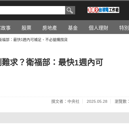
富故事
股票
房地產
基金
個人理財
特別
求？衛福部：最快1週內可補足、不必搶購囤貨
一劑難求？衛福部：最快1週內可
撰文者：中央社
2025.05.28
瀏覽數：