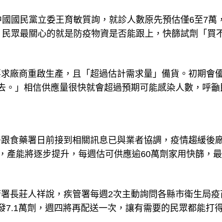
中國國民黨立委王育敏質詢，就診人數原先預估僅6至7萬
，民眾最關心的就是防疫物資是否能跟上，快篩試劑「買
要求廠商重啟生產，且「超過估計需求量」備貨。初期會
去。」相信供應量很快就會超過預期可能感染人數，呼籲
署跟食藥署日前接到相關訊息已與業者協調，疫情趨緩後
，產能將逐步提升，每週估可供應逾60萬劑家用快篩，最
署長莊人祥說，疾管署每週2次主動詢問各縣市衛生局疫
發7.1萬劑，週四將再配送一次，讓有需要的民眾都能打