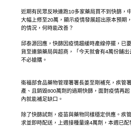
近期有民眾反映連跑10多家藥局買不到快篩，
大幅上修至20萬，顯示疫情發展超出原本預期
的情況，何時能改善？
邱泰源回應，快篩因疫情趨緩時產線停擺，已
貨至連鎖藥局與超商，「今天就會有4萬份舖出
不必搶購。
衛福部食品藥物管理署署長姜至剛補充，疾管
產、且銷毀800萬劑的過期快篩，面對疫情再起
內就能補足缺口。
除了快篩試劑，疫苗與藥物同樣穩定供應。疾管
求並即時配送，上週接種量達4萬劑，本週已配