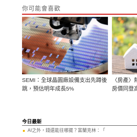
你可能會喜歡
SEMI：全球晶圓廠設備支出先蹲後
〈房產〉
跳，預估明年成長5%
房價同登
今日最新
AI之外，錢還能往哪擺？富蘭克林：「