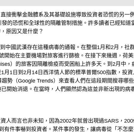
，直接衝擊金融體系及其基礎設施導致投資者恐慌的另一
散引發的恐慌和全球性的隔離管制措施。許多讀者已經知道
的，原因又是什麼？
）接到中國武漢存在這種病毒的通報。在整個1月和2月，社
7號開始在主要機場對旅客進行篩檢。在接下來幾週，荷美
ess Cruises）的旅客因隔離檢疫而受困船上許多天。到2月中
1月1日到2月14日西洋情人節的標準普爾500指數，投資
趨勢（Google Trends）來查看人們在這段期間搜尋哪
趣已開始消退。在當時，人們顯然認為這並非新出現的病
人而言也非未知，因為2002年就曾出現過SARS，200
情。直到有件事嚇到投資者。某件事的發生，讓病毒從「不怎