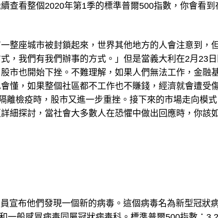
查看整個2020年第1季的標準普爾500指數，你會看到
有一整座城市被封鎖起來，世界其他地方的人會注意到，
式，我們有我們辦事的方式。」但是當義大利在2月23日
，股市也開始下挫。不難理解，如果人們無法工作，金融
也會懂，如果整個社區都不工作也不賺錢，經濟就會遭受
國隔離檢疫時，股市又進一步重挫。接下來的市場走向模式
更詳細探討，當社會大多數人在恐懼中做出回應時，你該
，官員宣布他們發現一個新的病毒。這個病毒名為新型冠狀
S和一般感冒病毒同屬冠狀病毒科。標準普爾500指數：3,23