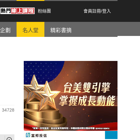
粉絲團
會員註冊
/
登入
企劃
名人堂
精彩書摘
34728