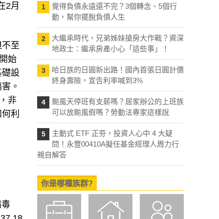
在2月
覺得負債永遠還不完？3個轉念、5個行
1
動，幫你擺脫負債人生
大繼承時代，兄弟姊妹搶房大作戰？資深
2
但不至
地政士：繼承房產小心「這些事」！
開始
哈日族的日圓新出路！國內首張日圓計價
3
基礎設
終身壽險，宣告利率喊到3%
傷害。
，非
颱風天停班有支薪嗎？居家辦公的上班族
4
可以放颱風假嗎？勞動法專家這樣說
如何利
主動式 ETF 正夯，投資人心中 4 大疑
5
問！永豐00410A擬任基金經理人周力行
親自解答
你是哪種族群?
病毒
7.18