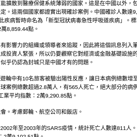
可能擴散到醫療保健系統薄弱的國家。這是在中國以外，
定。這兩個國家都證實出現確診案例。中國確診人數達9,6
將此疾病暫時命名為「新型冠狀病毒急性呼吸道疾病」。標
8,859.44點。
為有影響力的組織或領導者來追蹤，因此將這個訊息列入
造成投資人緊張，所以仍要觀察它對經濟或金融基礎設施
，似乎仍認為封城只是中國才有的問題。
艘遊輪中有10名旅客被驗出陽性反應，讓日本病例總數增至
案例總數超過2.8萬人，有565人死亡，絕大部分的病
工業平均指數：2萬9,290.85點。
機會。考慮郵輪、航空公司和飯店。
2002年至2003年的SARS疫情，統計死亡人數達811人
萬9,102.51點。