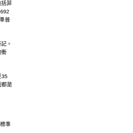
包括菲
92
準普
筆記。
的衝
35
例都是
。標準