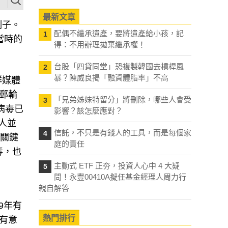
最新文章
例子。
配偶不繼承遺產，要將遺產給小孩，記
1
當時的
得：不用辦理拋棄繼承權！
台股「四貸同堂」恐複製韓國去槓桿風
2
暴？陳威良揭「融資體脂率」不高
群媒體
郵輪
「兄弟姊妹特留分」將刪除，哪些人會受
3
，病毒已
影響？該怎麼應對？
人並
信託，不只是有錢人的工具，而是每個家
4
些關鍵
庭的責任
毒，也
主動式 ETF 正夯，投資人心中 4 大疑
5
問！永豐00410A擬任基金經理人周力行
親自解答
9年有
熱門排行
麼有意