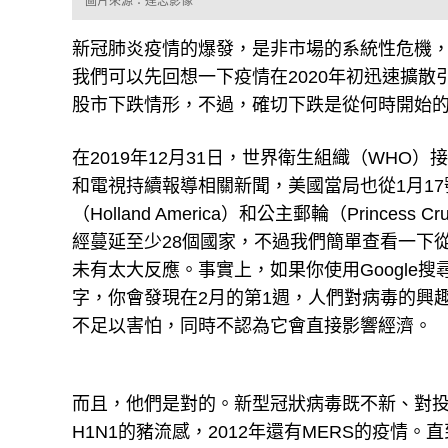
圖片來源：達志影像
新冠肺炎疫情的爆發，是非市場的系統性危機
我們可以先回想一下疫情在2020年初迅速擴
股市下跌情形，不過，確切下跌是從何時開始
在2019年12月31日，世界衛生組織（WHO
和電視持續報導相關新聞，美國當局也從1月1
（Holland America）和公主郵輪（Princ
經蔓延至少28個國家，不過我們簡單查看一下從
未有太大反應。事實上，如果你使用Google搜尋
字，你會發現在2月的第1週，人們對病毒的興
不足以害怕，同時不認為它會直接影響經濟。
而且，他們是對的。新型冠狀病毒既不新、對投資
H1N1的豬流感，2012年還有MERS的疫