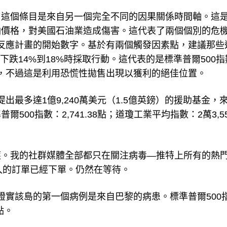
。這個條目是來自另一個完全不同的因果關係時間軸。這
油價格，對美國石油業造成傷害。這代表了兩個個別的危
我們反應計畫的開始數字。基於有兩個觸發因素點，建議那些
下跌14%到18%時採取行動。這代表的是標準普爾500指
部，不過這是利用恐慌性拋售出現以獲利的絕佳位置。
提出最多達1億9,240萬美元（1.5億英鎊）的援助基金，
0指數：2,741.38點；道瓊工業平均指數：2萬3,553
應。我的社群媒體全部都只在關注病毒—推特上所有的熱
買入的訂單已經下單。仍然在等待。
小島證實該島的第一個病例是來自巴黎的病患。標準普爾500
2點。