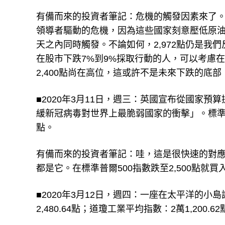
有備而來的投資者筆記：危機的觸發因素來了
領導者驅動的危機，因為這些國家刻意壓低原
天之內同時觸發。不論如何，2,972點仍是
在股市下跌7%到9%採取行動的人，可以考慮在
2,400點尚在高位，這或許不是未來下跌的底
■2020年3月11日，週三：英國宣布從國家預算
緩新冠病毒對世界上最脆弱國家的衝擊」。標準普爾50
點。
有備而來的投資者筆記：哇，這是很快速的對
都是它。在標準普爾500指數跌至2,500點就
■2020年3月12日，週四：一座在太平洋的
2,480.64點；道瓊工業平均指數：2萬1,200.6