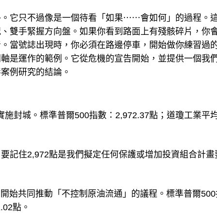
外。它只不過像是一個待看「如果⋯⋯會如何」的過程。
況、雙手緊握方向盤。如果你看到路面上有殘骸碎片，你
音。當號誌出現時，你必須在路邊停車，開始做你練習過
間軸是運作的範例。它從危機的宣告開始，並提供一個我
毒案例研究的結論。
民實施封城。標準普爾500指數：2,972.37點；道瓊工業平
要記住2,972點是我們擬定任何保護或增加投資組合計畫
拉伯開始共同推動「不控制原油流通」的議程。標準普爾500
.02點。