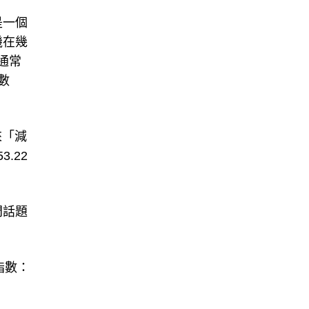
是一個
機在幾
通常
數
來「減
.22
門話題
指數：