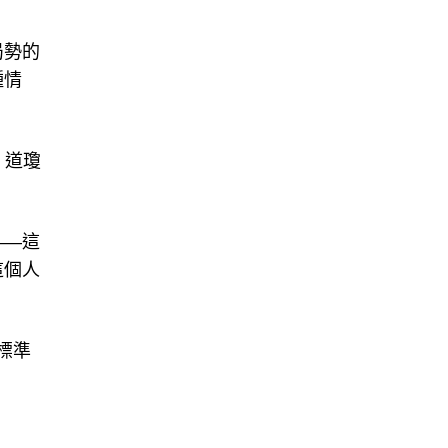
局勢的
種情
；道瓊
——這
這個人
標準