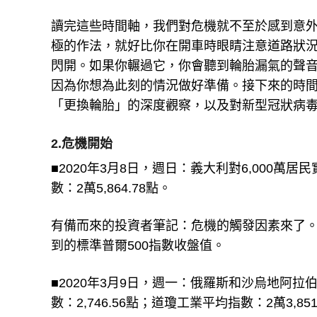
讀完這些時間軸，我們對危機就不至於感到意
極的作法，就好比你在開車時眼睛注意道路狀
閃開。如果你輾過它，你會聽到輪胎漏氣的聲
因為你想為此刻的情況做好準備。接下來的時
「更換輪胎」的深度觀察，以及對新型冠狀病
2.危機開始
■2020年3月8日，週日：義大利對6,000萬居
數：2萬5,864.78點。
有備而來的投資者筆記：危機的觸發因素來了。
到的標準普爾500指數收盤值。
■2020年3月9日，週一：俄羅斯和沙烏地阿
數：2,746.56點；道瓊工業平均指數：2萬3,851