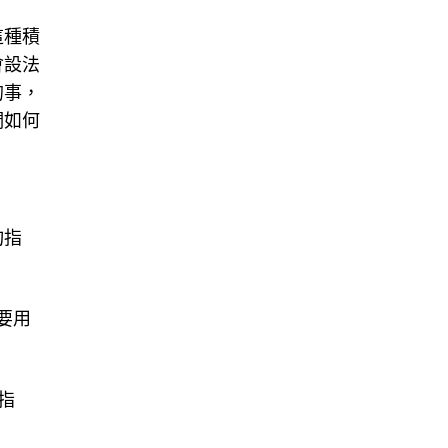
這種積
會設法
的事，
們如何
均指
要用
指