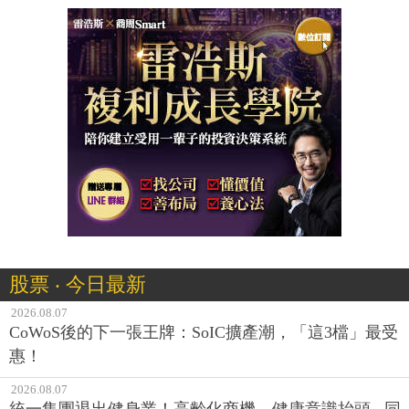
股票 ‧ 今日最新
2026.08.07
CoWoS後的下一張王牌：SoIC擴產潮，「這3檔」最受
惠！
2026.08.07
統一集團退出健身業！高齡化商機、健康意識抬頭...同