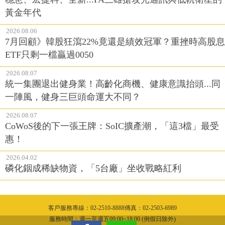
黃金年代
2026.08.06
7月回顧》韓股狂瀉22%竟還是績效冠軍？重挫時高股息
ETF只剩一檔贏過0050
2026.08.07
統一集團退出健身業！高齡化商機、健康意識抬頭...同
一陣風，健身三巨頭命運大不同？
2026.08.07
CoWoS後的下一張王牌：SoIC擴產潮，「這3檔」最受
惠！
2026.04.02
磷化銦成稀缺物資，「5台廠」坐收戰略紅利
客戶服務專線：02-2510-8888傳真：02-2503-6989
服務時間：週一至週五09:00~18:00 (例假日除外)