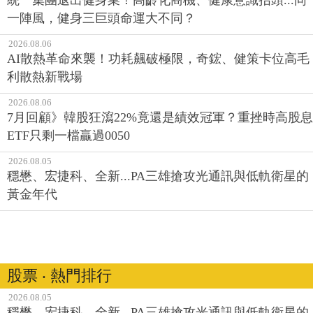
一陣風，健身三巨頭命運大不同？
2026.08.06
AI散熱革命來襲！功耗飆破極限，奇鋐、健策卡位高毛
利散熱新戰場
2026.08.06
7月回顧》韓股狂瀉22%竟還是績效冠軍？重挫時高股息
ETF只剩一檔贏過0050
2026.08.05
穩懋、宏捷科、全新...PA三雄搶攻光通訊與低軌衛星的
黃金年代
股票 ‧ 熱門排行
2026.08.05
穩懋、宏捷科、全新...PA三雄搶攻光通訊與低軌衛星的