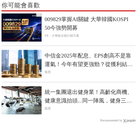
你可能會喜歡
PR
009829掌握AI關鍵 大華韓國KOSPI
50今強勢開募
PR・大華銀全能行銷方案
中信金2025年配息、EPS創高不是靠
運氣！今年有望更強勁？從獲利結構
找答案
股票
統一集團退出健身業！高齡化商機、
健康意識抬頭...同一陣風，健身三巨
頭命運大不同？
股票
Recommended by