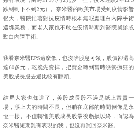
難有表現（當時EPS只有2元多一些，後來連續2年EPS
跌到剩下不到2元）。奈米醫的歐美市場受到疫情影響
很大，醫院忙著對抗疫情時根本無暇處理白內障手術
這塊業務，而老人家也不敢在疫情時期到醫院就診或
動白內障手術。
我看奈米醫EPS這麼低，也沒啥股息可領，股價卻還高
達60多元，乾脆先賣掉，把資金轉到當時漲勢瘋狂的
美股成長股去還比較有賺頭。
結局大家也知道了，美股成長股不過是紙上富貴一
場，漲上去的時間不長，但躺在底部的時間倒像是永
恆一樣。不僅轉進美股成長股最後虧損以終，而認為
奈米醫短期難有表現的我，也沒再買回奈米醫。