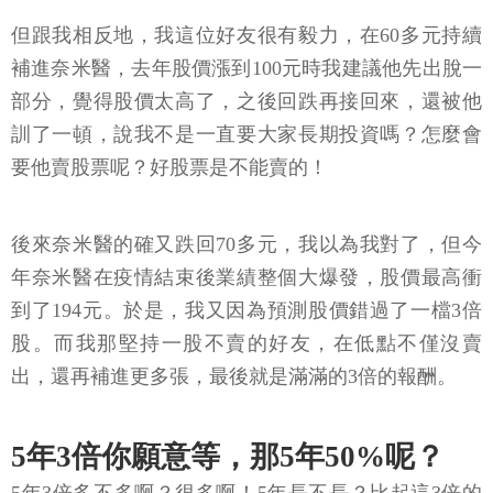
但跟我相反地，我這位好友很有毅力，在60多元持續
補進奈米醫，去年股價漲到100元時我建議他先出脫一
部分，覺得股價太高了，之後回跌再接回來，還被他
訓了一頓，說我不是一直要大家長期投資嗎？怎麼會
要他賣股票呢？好股票是不能賣的！
後來奈米醫的確又跌回70多元，我以為我對了，但今
年奈米醫在疫情結束後業績整個大爆發，股價最高衝
到了194元。於是，我又因為預測股價錯過了一檔3倍
股。而我那堅持一股不賣的好友，在低點不僅沒賣
出，還再補進更多張，最後就是滿滿的3倍的報酬。
5年3倍你願意等，那5年50%呢？