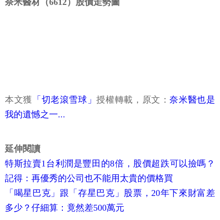
奈米醫材（6612）股價走勢圖
本文獲
「切老滾雪球」
授權轉載，原文：
奈米醫也是
我的遺憾之一...
延伸閱讀
特斯拉賣1台利潤是豐田的8倍，股價超跌可以撿嗎？
記得：再優秀的公司也不能用太貴的價格買
「喝星巴克」跟「存星巴克」股票，20年下來財富差
多少？仔細算：竟然差500萬元