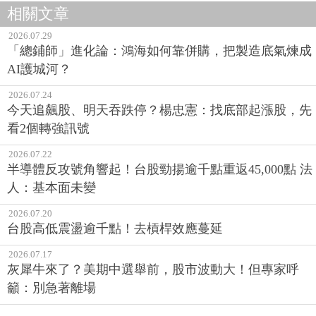
相關文章
2026.07.29
「總鋪師」進化論：鴻海如何靠併購，把製造底氣煉成
AI護城河？
2026.07.24
今天追飆股、明天吞跌停？楊忠憲：找底部起漲股，先
看2個轉強訊號
2026.07.22
半導體反攻號角響起！台股勁揚逾千點重返45,000點 法
人：基本面未變
2026.07.20
台股高低震盪逾千點！去槓桿效應蔓延
2026.07.17
灰犀牛來了？美期中選舉前，股市波動大！但專家呼
籲：別急著離場