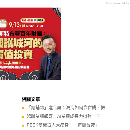
Recommended by
相關文章
「總鋪師」進化論：鴻海如何靠併購，把
鴻騰業績報喜！AI業績成長力道強，三
PEEK幫機器人大瘦身！「這間台廠」