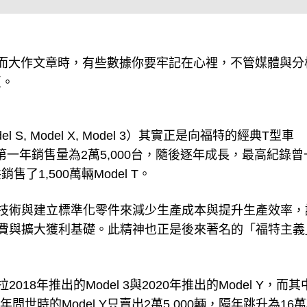
而大作文章時，有些數據你要牢記在心裡，不管媒體與分
頁。
 S, Model X, Model 3）其實正是向福特的經典T型車
世，第一年銷售量為2萬5,000台，隨後逐年成長，最高紀錄
了1,500萬輛Model T。
技術與建立標準化零件來減少生產成本與提升生產效率，
費與擴大獲利基礎。此精神也正是後來著名的「福特主義
8年推出的Model 3與2020年推出的Model Y，而其
年問世時的Model Y只賣出2萬5,000輛，隔年跳升為16