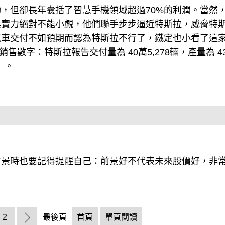
動，但卻長年囊括了智慧手機領域超過70%的利潤。當然
與實力絕對不能小覷，他們聯手步步逼近特斯拉，威脅特
汽車交付不如預期而認為特斯拉不行了，鐵定也小看了這
售數字：特斯拉報告交付量為 40萬5,278輛，產量為 4
）。
前景時也要記得提醒自己：前景好不代表未來股價好，非
2
最後頁
首頁
單頁閱讀