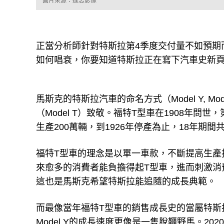
圖片來源：達志影像
正當分析師針對特斯拉第4季度交付量不如預期
如何唱衰，你要知道特斯拉正在寫下汽車史新
馬斯克的特斯拉汽車的命名方式（Model Y, Model
（Model T）致敬。福特T型車在1908年問
生產200萬輛，到1926年停產為止，18年期間共銷售
福特T型車的理念是以單一車款，不斷提高生產
來愈多的消費者能負擔得起T型車，進而刺激消
這也是馬斯克希望特斯拉能追隨的成長典範。
而最像當年福特T型車的銷售成長史的當屬特斯拉201
Model Y的成長速度更像是一隻脫韁野馬。2020