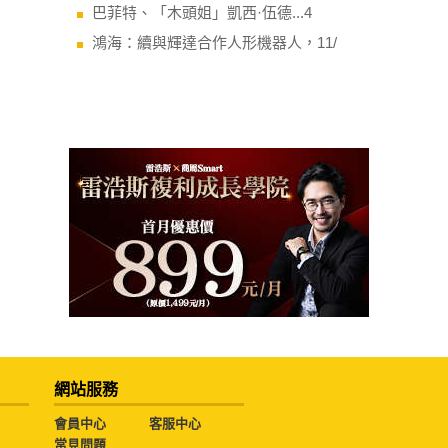
巴菲特、「木頭姐」凱西·伍德...4
鴻海：續與輝達合作人形機器人，11/
網站服務
會員中心
客服中心
常見問題