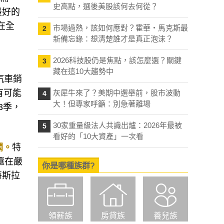
史高點，選後美股該何去何從？
最好的
經在全
市場過熱，該如何應對？霍華・馬克斯最
2
新備忘錄：想清楚誰才是真正泡沫？
2026科技股仍是焦點，該怎麼選？關鍵
3
藏在這10大趨勢中
汽車銷
有可能
灰犀牛來了？美期中選舉前，股市波動
4
大！但專家呼籲：別急著離場
3季，
30家重量級法人共識出爐：2026年最被
5
看好的「10大資產」一次看
潤。
特
還在嚴
你是哪種族群?
特斯拉
領薪族
房貸族
養兒族