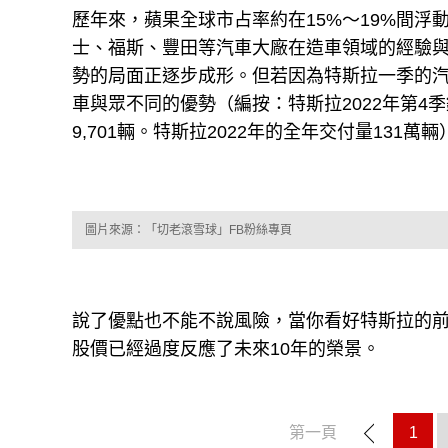
歷年來，蘋果全球市占率約在15%～19%間浮
士、福斯、豐田等汽車大廠在造車領域的經驗
勢的局面正逐步成形。但若因為特斯拉一季的
車與眾不同的優勢（編按：特斯拉2022年第4季銷
9,701輛。特斯拉2022年的全年交付量131萬輛
圖片來源：「切老滾雪球」FB粉絲專頁
說了優點也不能不說風險，當你看好特斯拉的
股價已經過度反應了未來10年的榮景。
第一頁
1