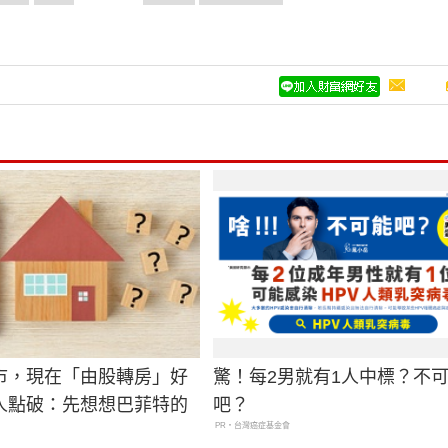
市，現在「由股轉房」好
驚！每2男就有1人中標？不
人點破：先想想巴菲特的
吧？
PR・台灣癌症基金會