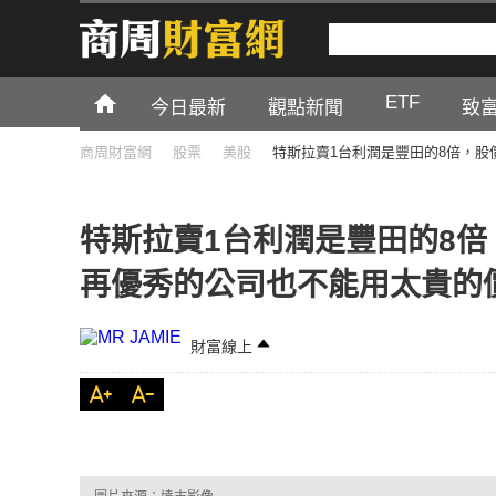
ETF
今日最新
觀點新聞
致
商周財富網
股票
美股
特斯拉賣1台利潤是豐田的8倍，
特斯拉賣1台利潤是豐田的8
再優秀的公司也不能用太貴的
財富線上