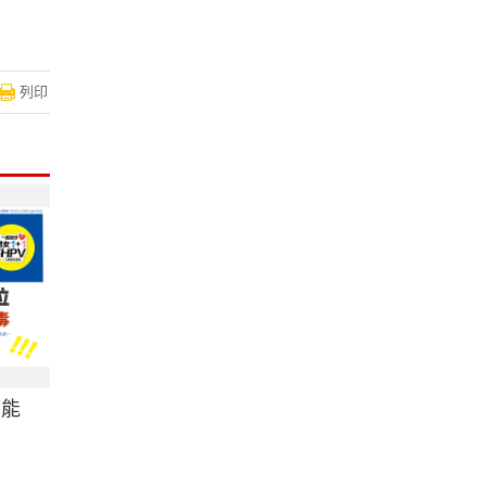
列印
可能