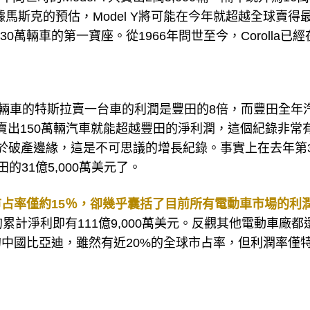
據馬斯克的預估，Model Y將可能在今年就超越全球賣得
銷130萬輛車的第一寶座。從1966年問世至今，Corolla已
萬輛車的特斯拉賣一台車的利潤是豐田的8倍，而豐田全年
年賣出150萬輛汽車就能超越豐田的淨利潤，這個紀錄非常
於破產邊緣，這是不可思議的增長紀錄。事實上在去年第
的31億5,000萬美元了。
占率僅約15％，卻幾乎囊括了目前所有電動車市場的利
季的累計淨利即有111億9,000萬美元。反觀其他電動車廠都
中國比亞迪，雖然有近20%的全球市占率，但利潤率僅