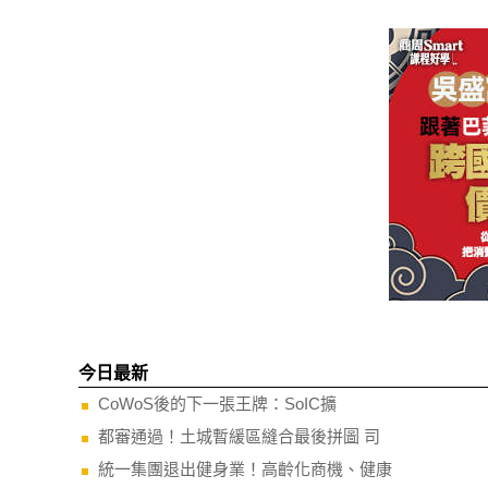
今日最新
CoWoS後的下一張王牌：SoIC擴
都審通過！土城暫緩區縫合最後拼圖 司
統一集團退出健身業！高齡化商機、健康