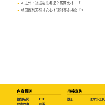
AI之外，錢還能往哪擺？富蘭克林：「
帳面獲利落袋才安心！理財專家揭密「9
內容頻道
串接查詢
觀點新聞
ETF
選股
理財小工具
致富故事
股票