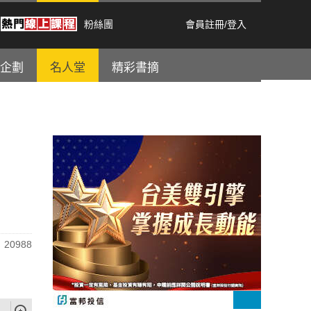
粉絲團
會員註冊
/
登入
企劃
名人堂
精彩書摘
20988