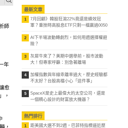
最新文章
7月回顧》韓股狂瀉22%竟還是績效冠
1
軍？重挫時高股息ETF只剩一檔贏過0050
析師
AI下半場波動轉劇烈，如何用週選擇權避
2
險？
灰犀牛來了？美期中選舉前，股市波動
3
大！但專家呼籲：別急著離場
曾一年
加權指數與年線乖離率過大，歷史經驗都
4
不太好？台股高檔小心「這件事」
讓愈
SpaceX是史上最偉大的太空公司，還是
5
」，
一個精心設計的財富放大機器？
熱門排行
中
距美國大選不到2週，巴菲特指標逼近歷
1
萬輛，