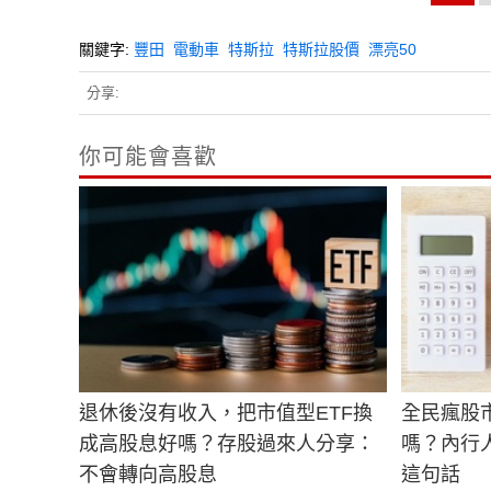
關鍵字:
豐田
電動車
特斯拉
特斯拉股價
漂亮50
分享:
你可能會喜歡
退休後沒有收入，把市值型ETF換
全民瘋股
成高股息好嗎？存股過來人分享：
嗎？內行
不會轉向高股息
這句話