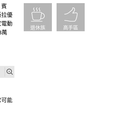
，賓
斯拉優
家電動
退休族
高手區
3萬
常可能