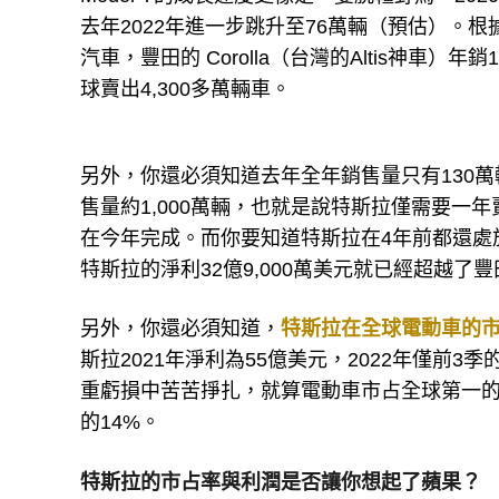
去年2022年進一步跳升至76萬輛（預估）。根
汽車，豐田的 Corolla（台灣的Altis神車）年
球賣出4,300多萬輛車。
另外，你還必須知道去年全年銷售量只有130
售量約1,000萬輛，也就是說特斯拉僅需要一
在今年完成。而你要知道特斯拉在4年前都還處
特斯拉的淨利32億9,000萬美元就已經超越了豐田
另外，你還必須知道，
特斯拉在全球電動車的市
斯拉2021年淨利為55億美元，2022年僅前3
重虧損中苦苦掙扎，就算電動車市占全球第一的
的14%。
特斯拉的市占率與利潤是否讓你想起了蘋果？