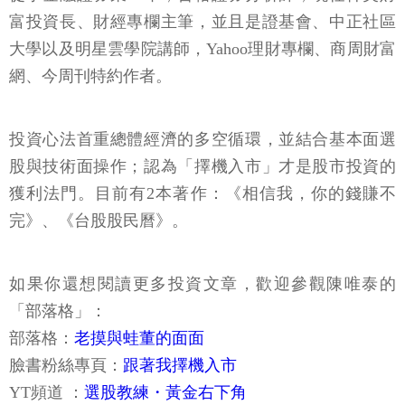
富投資長、財經專欄主筆，並且是證基會、中正社區
大學以及明星雲學院講師，Yahoo理財專欄、商周財富
網、今周刊特約作者。
投資心法首重總體經濟的多空循環，並結合基本面選
股與技術面操作；認為「擇機入市」才是股市投資的
獲利法門。目前有2本著作：《相信我，你的錢賺不
完》、《台股股民曆》。
如果你還想閱讀更多投資文章，歡迎參觀陳唯泰的
「部落格」：
部落格：
老摸與蛙董的面面
臉書粉絲專頁：
跟著我擇機入市
YT頻道 ：
選股教練・黃金右下角