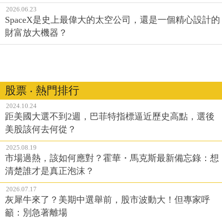
2026.06.23
SpaceX是史上最偉大的太空公司，還是一個精心設計的
財富放大機器？
股票 ‧ 熱門排行
2024.10.24
距美國大選不到2週，巴菲特指標逼近歷史高點，選後
美股該何去何從？
2025.08.19
市場過熱，該如何應對？霍華・馬克斯最新備忘錄：想
清楚誰才是真正泡沫？
2026.07.17
灰犀牛來了？美期中選舉前，股市波動大！但專家呼
籲：別急著離場