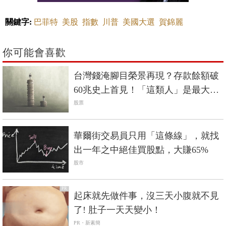
關鍵字:
巴菲特
美股
指數
川普
美國大選
賀錦麗
你可能會喜歡
台灣錢淹腳目榮景再現？存款餘額破
60兆史上首見！「這類人」是最大贏
家
股票
華爾街交易員只用「這條線」，就找
出一年之中絕佳買股點，大賺65%
股市
PR
起床就先做件事，沒三天小腹就不見
了! 肚子一天天變小！
PR・新素簡