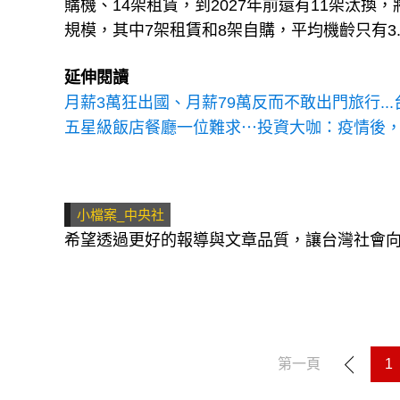
購機、14架租賃，到2027年前還有11架汰換，
規模，其中7架租賃和8架自購，平均機齡只有3
延伸閱讀
月薪3萬狂出國、月薪79萬反而不敢出門旅行.
五星級飯店餐廳一位難求⋯投資大咖：疫情後
小檔案_中央社
希望透過更好的報導與文章品質，讓台灣社會
第一頁
1