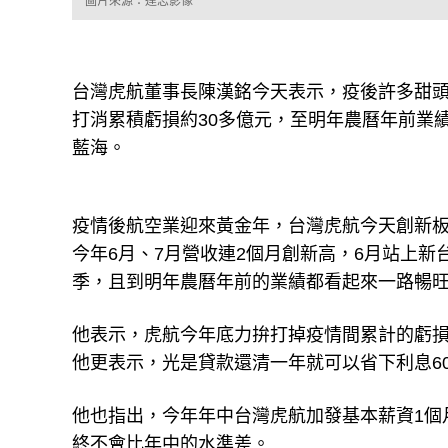
圖片來源：達志影像
台灣虎航董事長陳漢銘今天表示，疫後許多甜
打消累積虧損約30多億元，至明年農曆年前業
藍海。
疫情後航空業迎來黃金年，台灣虎航今天創新
今年6月、7月營收連2個月創新高，6月站上新台
季，且到明年農曆年前的業績都看起來一路暢
他表示，虎航今年底力拚打掉疫情間累計的虧損
他更表示，光是貸款還清一年就可以省下利息6
他也指出，今年年中台灣虎航加發基本薪資1個
終不會比年中的水準差。