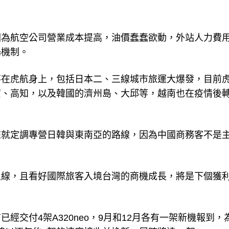
因為航空公司營業成本提高，油價蠢蠢欲動，外站人力費
場機制。
落在虎航身上，包括日本二、三線城市旅運大爆發，目前
賀、高知，以及韓國的濟州島、大邱等，越南也在疫情後
來就定調專營日韓與東南亞的路線，因為中國商務客不是
上線，且看好國際旅客入境台灣的商機成長，將是下個獲
交付4架A320neo，9月和12月各有一架新機報到，