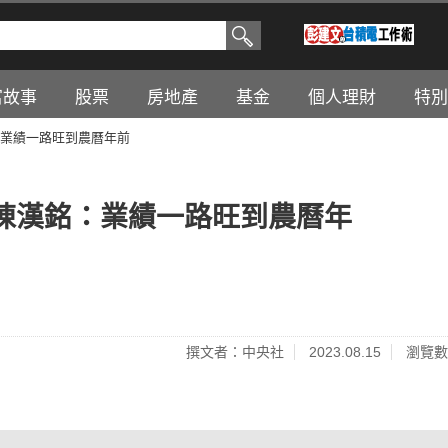
富故事
股票
房地產
基金
個人理財
特別
業績一路旺到農曆年前
陳漢銘：業績一路旺到農曆年
撰文者：中央社
2023.08.15
瀏覽數