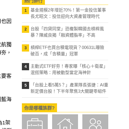
熱門排行
基金規模2年增近70%！第一金投信董事
1
長尤昭文：投信迎向大資產管理時代
用也因
台股「四貸同堂」恐複製韓國去槓桿風
2
暴？陳威良揭「融資體脂率」不高
虎航獨
槓桿ETF也買台積電現貨？00631L曝險
3
轉夯，
破百，成「含積量」冠軍
主動式ETF好夯！專家曝「核心＋衛星」
4
混搭策略：用被動型當定海神針
主要客
「台股上看5萬5？」產業隊長張捷：AI重
5
新定價台股！下半年聚焦3大關鍵零組件
利藍海
你是哪種族群?
為1架