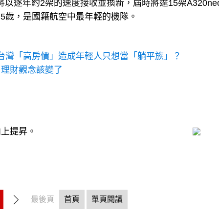
將以逐年約2架的速度接收並換新，屆時將達15架A320ne
.5歲，是國籍航空中最年輕的機隊。
..台灣「高房價」造成年輕人只想當「躺平族」？
，理財觀念該變了
向上提昇。
最後頁
首頁
單頁閱讀