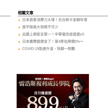
相關文章
日本旅客消費力大增！在台刷卡金額年增
旅平險兩大保障不可少
出國上網安全第一！中華電信談旅遊eS
日本團費變便宜了！第4季估降價5%～
COVID-19急速升溫、快篩一劑難