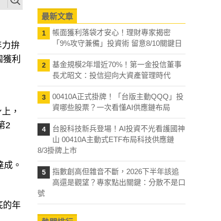
最新文章
帳面獲利落袋才安心！理財專家揭密
1
「9%攻守兼備」投資術 留意8/10關鍵日
年力拚
個獲利
基金規模2年增近70%！第一金投信董事
2
長尤昭文：投信迎向大資產管理時代
00410A正式掛牌！「台版主動QQQ」投
3
資哪些股票？一次看懂AI供應鏈布局
身上，
第2
台股科技新兵登場！AI投資不光看護國神
4
山 00410A主動式ETF布局科技供應鏈
8/3掛牌上市
達成。
指數創高但雜音不斷，2026下半年該追
5
高還是觀望？專家點出關鍵：分散不是口
號
底的年