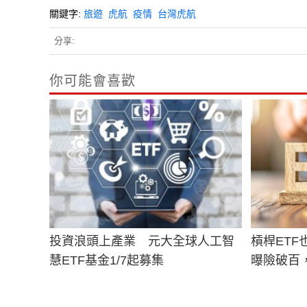
關鍵字:
旅遊
虎航
疫情
台灣虎航
分享:
你可能會喜歡
投資浪頭上產業 元大全球人工智
槓桿ETF
慧ETF基金1/7起募集
曝險破百