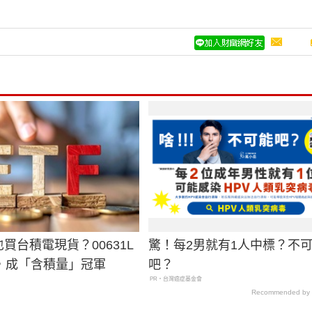
也買台積電現貨？00631L
驚！每2男就有1人中標？不
，成「含積量」冠軍
吧？
PR・台灣癌症基金會
Recommended by