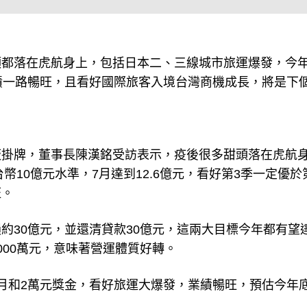
頭都落在虎航身上，包括日本二、三線城市旅運爆發，今
績一路暢旺，且看好國際旅客入境台灣商機成長，將是下
板掛牌，董事長陳漢銘受訪表示，疫後很多甜頭落在虎航
幣10億元水準，7月達到12.6億元，看好第3季一定優於
旺。
約30億元，並還清貸款30億元，這兩大目標今年都有望
000萬元，意味著營運體質好轉。
月和2萬元獎金，看好旅運大爆發，業績暢旺，預估今年