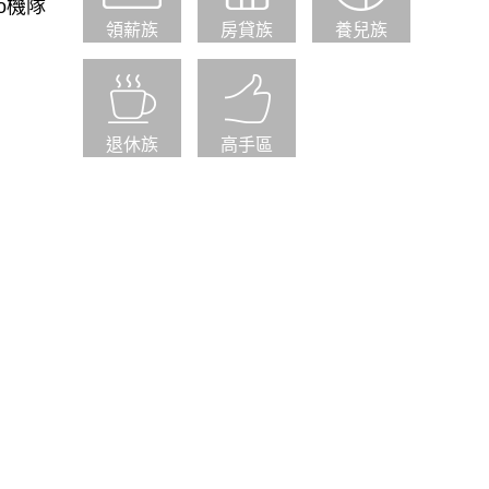
o機隊
領薪族
房貸族
養兒族
退休族
高手區