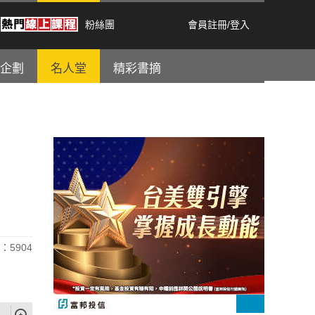
粉絲團
會員註冊
/
登入
企劃
名人堂
精彩書摘
：5904