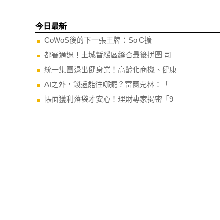
今日最新
CoWoS後的下一張王牌：SoIC擴
都審通過！土城暫緩區縫合最後拼圖 司
統一集團退出健身業！高齡化商機、健康
AI之外，錢還能往哪擺？富蘭克林：「
帳面獲利落袋才安心！理財專家揭密「9