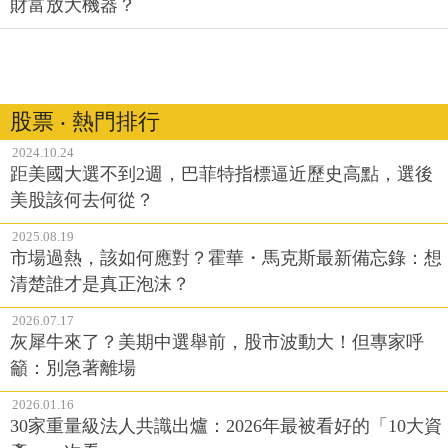
財富放大機器？
股票 ‧ 熱門排行
2024.10.24
距美國大選不到2週，巴菲特指標逼近歷史高點，選後
美股該何去何從？
2025.08.19
市場過熱，該如何應對？霍華・馬克斯最新備忘錄：想
清楚誰才是真正泡沫？
2026.07.17
灰犀牛來了？美期中選舉前，股市波動大！但專家呼
籲：別急著離場
2026.01.16
30家重量級法人共識出爐：2026年最被看好的「10大資