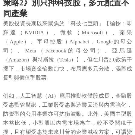
策略2》別只押科技股，多元配置不
同產業
美股投資長期以來聚焦於「科技七巨頭」【編按：即
輝達（NVIDIA）、微軟（Microsoft）、蘋果
（Apple）、字母控股（Alphabet，Google的母公
司）、Meta（Facebook的母公司）、亞馬遜
（Amazon）與特斯拉（Tesla）】，但在川普2.0政策干
擾下，市場資金輪動加快，布局應多元分散，涵蓋成
長型與價值型股票。
例如，人工智慧（AI）應用推動軟體股成長，金融股
受惠監管鬆綁，工業股受惠製造業回流與內需強化，
防禦型的公用事業亦可抗衡波動。此外，美國中型股
本益比低，小型股以內需市場為主，較不受關稅干
擾，且有望受惠於未來川普的企業減稅方案，可謂變