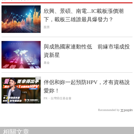
欣興、景碩、南電...IC載板漲價潮
下，載板三雄誰最具爆發力？
股票
與成熟國家連動性低 前緣市場成投
資新星
基金
PR
伴侶和妳一起預防HPV，才有資格說
愛妳！
PR・台灣癌症基金會
Recommended by
相關文章