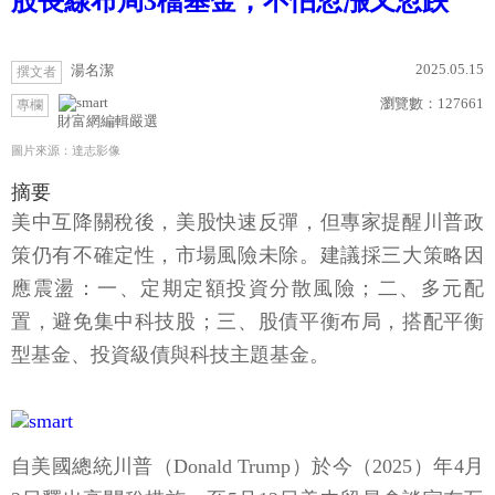
股長線布局3檔基金，不怕忽漲又忽跌
2025.05.15
湯名潔
撰文者
瀏覽數：
127661
專欄
財富網編輯嚴選
圖片來源：達志影像
摘要
美中互降關稅後，美股快速反彈，但專家提醒川普政
策仍有不確定性，市場風險未除。建議採三大策略因
應震盪：一、定期定額投資分散風險；二、多元配
置，避免集中科技股；三、股債平衡布局，搭配平衡
型基金、投資級債與科技主題基金。
自美國總統川普（Donald Trump）於今（2025）年4月