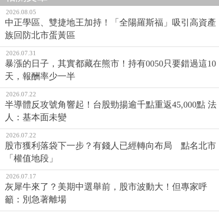
2026.08.05
中正學區、雙捷地王加持！「全陽羅斯福」吸引高資產
族回防北市蛋黃區
2026.07.31
暴漲的日子，其實都藏在熊市！持有0050只要錯過這10
天，報酬率少一半
2026.07.22
半導體反攻號角響起！台股勁揚逾千點重返45,000點 法
人：基本面未變
2026.07.22
股市獲利落袋下一步？有錢人已經轉向布局 點名北市
「權值地段」
2026.07.17
灰犀牛來了？美期中選舉前，股市波動大！但專家呼
籲：別急著離場