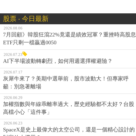
股票 ‧ 今日最新
2026.08.06
7月回顧》韓股狂瀉22%竟還是績效冠軍？重挫時高股息
ETF只剩一檔贏過0050
2026.07.23
AI下半場波動轉劇烈，如何用週選擇權避險？
2026.07.17
灰犀牛來了？美期中選舉前，股市波動大！但專家呼
籲：別急著離場
2026.06.29
加權指數與年線乖離率過大，歷史經驗都不太好？台股
高檔小心「這件事」
2026.06.23
SpaceX是史上最偉大的太空公司，還是一個精心設計的