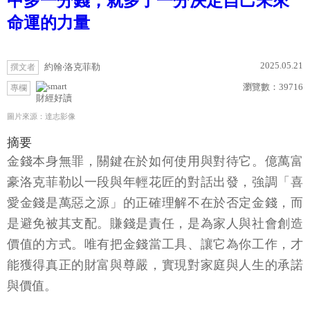
中多一分錢，就多了一分決定自己未來
命運的力量
2025.05.21
約翰‧洛克菲勒
撰文者
瀏覽數：
39716
專欄
財經好讀
圖片來源：達志影像
摘要
金錢本身無罪，關鍵在於如何使用與對待它。億萬富
豪洛克菲勒以一段與年輕花匠的對話出發，強調「喜
愛金錢是萬惡之源」的正確理解不在於否定金錢，而
是避免被其支配。賺錢是責任，是為家人與社會創造
價值的方式。唯有把金錢當工具、讓它為你工作，才
能獲得真正的財富與尊嚴，實現對家庭與人生的承諾
與價值。