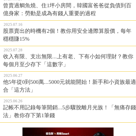
曾賣過鯛魚燒、住1坪小房間，韓國富爸爸從負債到百
億身家：勞動是成為有錢人重要的過程
2025.07.16
股票賣出的時機有2個！教你用安全邊際算股價，每年
穩穩賺15%
2025.07.28
收入有限、支出無限...上有老、下有小如何理財？教你
每個月至少存下「這數字」
2025.06.27
他5年從0到500萬...5000元就能開始！新手和小資族最適
合「這方法」
2025.06.26
記帳不用記錄每筆開銷...5步驟脫離月光族！「無痛存錢
法」教你存下第1筆錢