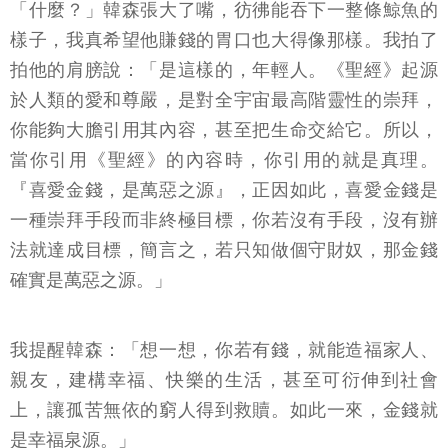
「什麼？」韓森張大了嘴，彷彿能吞下一整條鯨魚的
樣子，我真希望他賺錢的胃口也大得像那樣。我拍了
拍他的肩膀說：「是這樣的，年輕人。《聖經》起源
於人類的愛和尊嚴，是對全宇宙最高階靈性的崇拜，
你能夠大膽引用其內容，甚至把生命交給它。所以，
當你引用《聖經》的內容時，你引用的就是真理。
『喜愛金錢，是萬惡之源』，正因如此，喜愛金錢是
一種崇拜手段而非終極目標，你若沒有手段，沒有辦
法就達成目標，簡言之，若只知做個守財奴，那金錢
確實是萬惡之源。」
我提醒韓森：「想一想，你若有錢，就能造福家人、
親友，建構幸福、快樂的生活，甚至可衍伸到社會
上，讓孤苦無依的窮人得到救贖。如此一來，金錢就
是幸福泉源。」