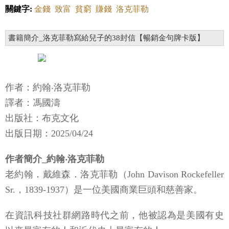
關鍵字:
金錢
致富
貧窮
賺錢
洛克菲勒
書籍簡介_洛克菲勒寫給兒子的38封信【暢銷金句牌卡版】
作者：約翰‧洛克菲勒
譯者：馮國濤
出版社：布克文化
出版日期：2025/04/24
作者簡介_約翰‧洛克菲勒
老約翰．戴維森．洛克菲勒（John Davison Rockefeller
Sr.，1839-1937）是一位美國商業巨頭和慈善家。
在資訊科技社群網路時代之前，他被認為是美國有史