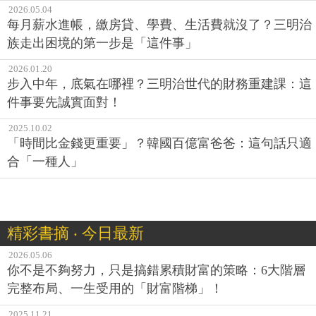
2026.05.04
每月薪水進帳，繳房貸、學費、生活費就沒了？三明治
族走出困境的第一步是「這件事」
2026.01.20
步入中年，底氣在哪裡？三明治世代的財務重建課：這
件事要先誠實面對！
2025.10.02
「時間比金錢更重要」？韓國百億富爸爸：這句話只適
合「一種人」
精彩書摘 ‧ 今日最新
2026.05.06
你不是不夠努力，只是搞錯累積財富的策略：6大階層
完整布局、一生受用的「財富階梯」！
2025.11.21