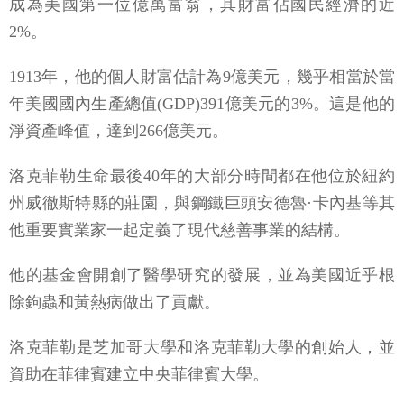
成為美國第一位億萬富翁，其財富佔國民經濟的近
2%。
1913年，他的個人財富估計為9億美元，幾乎相當於當
年美國國內生產總值(GDP)391億美元的3%。這是他的
淨資產峰值，達到266億美元。
洛克菲勒生命最後40年的大部分時間都在他位於紐約
州威徹斯特縣的莊園，與鋼鐵巨頭安德魯·卡內基等其
他重要實業家一起定義了現代慈善事業的結構。
他的基金會開創了醫學研究的發展，並為美國近乎根
除鉤蟲和黃熱病做出了貢獻。
洛克菲勒是芝加哥大學和洛克菲勒大學的創始人，並
資助在菲律賓建立中央菲律賓大學。