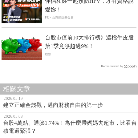
伴侶和妳一起預防HPV，才有資格說
愛妳！
PR・台灣癌症基金會
台股市值前10大排行榜》這檔牛皮股
第1季竟漲超過9%！
股票
Recommended by
相關文章
2026.05.19
建立正確金錢觀，邁向財務自由的第一步
2026.05.08
台股4萬點、通膨1.74%！為什麼帶媽媽去超市，比看台
積電還緊張？