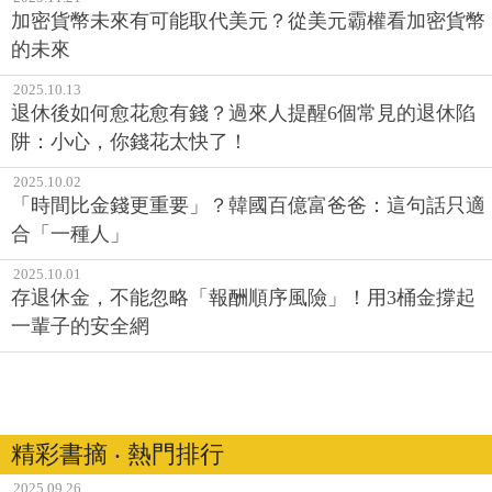
加密貨幣未來有可能取代美元？從美元霸權看加密貨幣
的未來
2025.10.13
退休後如何愈花愈有錢？過來人提醒6個常見的退休陷
阱：小心，你錢花太快了！
2025.10.02
「時間比金錢更重要」？韓國百億富爸爸：這句話只適
合「一種人」
2025.10.01
存退休金，不能忽略「報酬順序風險」！用3桶金撐起
一輩子的安全網
精彩書摘 ‧ 熱門排行
2025.09.26