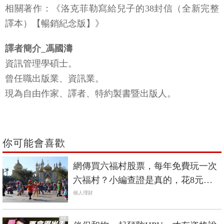
相關著作：《洛克菲勒寫給兒子的38封信（全新完整
譯本）【暢銷紀念版】》
譯者簡介_馮國濤
資訊管理學碩士。
曾任職出版業、資訊業。
現為自由作家、譯者、特約製書暨出版人。
你可能會喜歡
網傳買六福村股票，每年免費玩一次
六福村？小編查證是真的，花8元買1
股也行
個人理財
PR