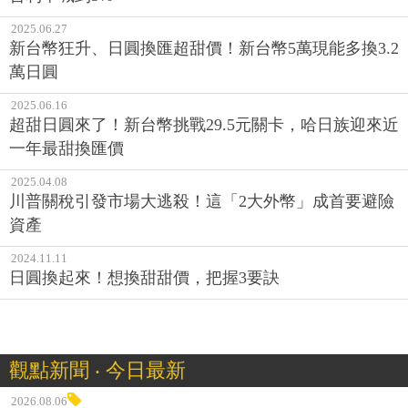
2025.06.27
新台幣狂升、日圓換匯超甜價！新台幣5萬現能多換3.2
萬日圓
2025.06.16
超甜日圓來了！新台幣挑戰29.5元關卡，哈日族迎來近
一年最甜換匯價
2025.04.08
川普關稅引發市場大逃殺！這「2大外幣」成首要避險
資產
2024.11.11
日圓換起來！想換甜甜價，把握3要訣
觀點新聞 ‧ 今日最新
2026.08.06