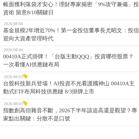
帳面獲利落袋才安心！理財專家揭密「9%攻守兼備」投
資術 留意8/10關鍵日
2026.08.04
基金規模2年增近70%！第一金投信董事長尤昭文：投信
迎向大資產管理時代
2026.08.04
00410A正式掛牌！「台版主動QQQ」投資哪些股票？
一次看懂AI供應鏈布局
2026.08.03
台股科技新兵登場！AI投資不光看護國神山 00410A主
動式ETF布局科技供應鏈 8/3掛牌上市
2026.08.03
指數創高但雜音不斷，2026下半年該追高還是觀望？專
家點出關鍵：分散不是口號