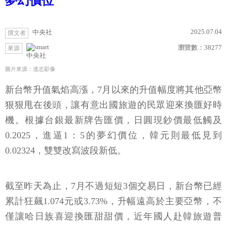
夢幻價位
2025.07.04
中央社
撰文者
瀏覽數：
38277
來源
中央社
圖片來源：達志影像
新台幣升值氣焰高漲，7月以來的升值幅度將其他亞幣
狠狠甩在後頭，讓有意出國旅遊的民眾迎來換匯好時
機。根據台銀最新牌告匯價，日圓現鈔價最低觸及
0.2025，進逼1：5的夢幻價位，韓元則最低見到
0.02324，雙雙改寫波段新低。
截至昨天為止，7月不過短短3個交易日，新台幣已經
累計狂飆1.074元或3.73%，升幅遠高於主要亞幣，不
僅讓哈日族喜迎換匯甜甜價，近年國人赴韓旅遊普