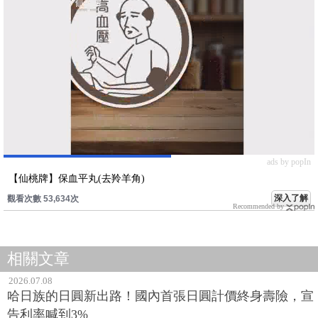
ads by popIn
【仙桃牌】保血平丸(去羚羊角)
深入了解
觀看次數 53,634次
Recommended by
相關文章
2026.07.08
哈日族的日圓新出路！國內首張日圓計價終身壽險，宣
告利率喊到3%