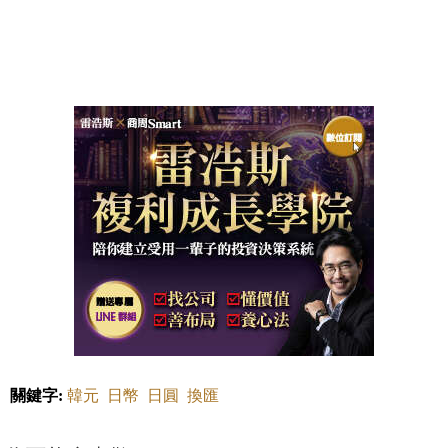
關鍵字:
韓元
日幣
日圓
換匯