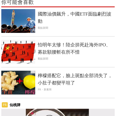
你可能會喜歡
國際油價飆升，中國ETF面臨劇烈波
動
觀點新聞
怕明年太慘！陸企拚死赴海外IPO、
募款額腰斬在所不惜
觀點新聞
PR
檸檬搭配它，臉上斑點全部消失了，
小肚子都變平坦了
PR・新素簡
仙桃牌
PR