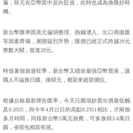
遍，韓元在亞幣當中反向貶值，此時也成為換匯好時
機。
新台幣匯率因美元偏弱整理、熱錢湧入、出口商拋匯
等因素齊備，展開猛烈升勢，匯價已經正式跨越29元
整數大關，挺進28元。
時值暑假旅遊旺季，新台幣又穩坐最強亞幣寶座，讓
國人不論換日圓、換韓元，都迎來超甜價位。
根據台銀最新牌告匯率，今天日圓現鈔賣出價最低觸
及0.2025，與今年4月22日的高點0.2351相比，才兩個
多月時間，同樣新台幣5萬元旅費，可多換得3.4萬日
圓，省荷包相當有感。