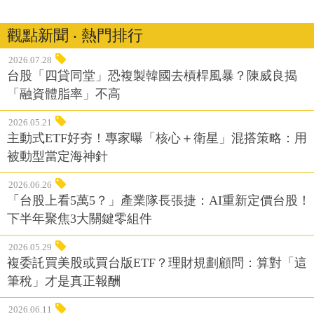
觀點新聞 ‧ 熱門排行
2026.07.28
台股「四貸同堂」恐複製韓國去槓桿風暴？陳威良揭
「融資體脂率」不高
2026.05.21
主動式ETF好夯！專家曝「核心＋衛星」混搭策略：用
被動型當定海神針
2026.06.26
「台股上看5萬5？」產業隊長張捷：AI重新定價台股！
下半年聚焦3大關鍵零組件
2026.05.29
複委託買美股或買台版ETF？理財規劃顧問：算對「這
筆稅」才是真正報酬
2026.06.11