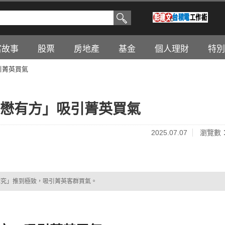
富故事
股票
房地產
基金
個人理財
特別
引菁英買氣
京懋有方」吸引菁英買氣
2025.07.07
瀏覽數：
講究」推到極致，吸引菁英客群買氣。