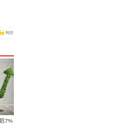
列印
近7%