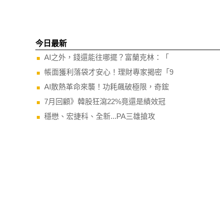
今日最新
AI之外，錢還能往哪擺？富蘭克林：「
帳面獲利落袋才安心！理財專家揭密「9
AI散熱革命來襲！功耗飆破極限，奇鋐
7月回顧》韓股狂瀉22%竟還是績效冠
穩懋、宏捷科、全新...PA三雄搶攻