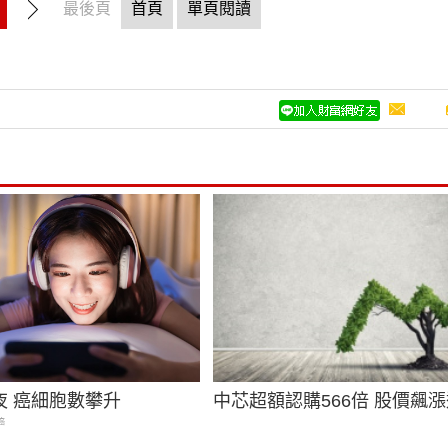
最後頁
首頁
單頁閱讀
夜 癌細胞數攀升
中芯超額認購566倍 股價飆漲
癌