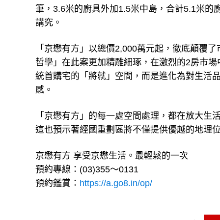
筆，3.6米的廚具外加1.5米中島，合計5.
講究。
「京懋有方」以總價2,000萬元起，徹底顛
哲學」在此案更加精雕細琢，在激烈的2房市場
統首購宅的「將就」空間，而是進化為對生活品
感。
「京懋有方」的每一處空間處理，都在放大生
這也預示著經國重劃區將不僅提供優越的地理
京懋有方 享受京懋生活。最輕鬆的一次
預約專線：(03)355～0131
預約鑑賞：
https://a.go8.in/op/