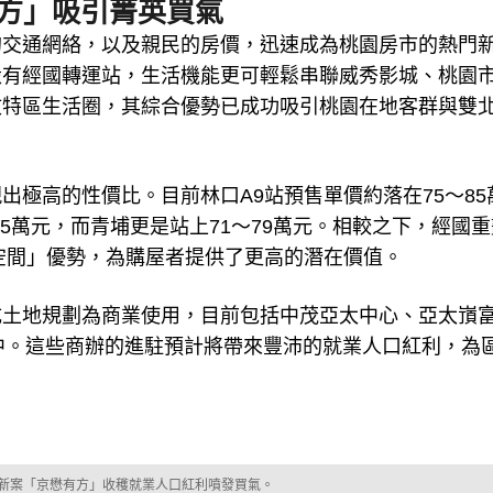
有方」吸引菁英買氣
的交通網絡，以及親民的房價，迅速成為桃園房市的熱門
設有經國轉運站，生活機能更可輕鬆串聯威秀影城、桃園
文特區生活圈，其綜合優勢已成功吸引桃園在地客群與雙
極高的性價比。目前林口A9站預售單價約落在75～85
75萬元，而青埔更是站上71～79萬元。相較之下，經國
漲空間」優勢，為購屋者提供了更高的潛在價值。
成土地規劃為商業使用，目前包括中茂亞太中心、亞太嵿
中。這些商辦的進駐預計將帶來豐沛的就業人口紅利，為
新案「京懋有方」收穫就業人口紅利噴發買氣。