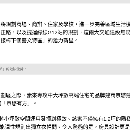
來將規劃商場、商辦、住家及學校，進一步完善區域生活
正路，以及捷運綠線G12站的規劃，這兩大交通建設無
「接棒下個藝文特區」的潛力新星。
站」的地段優勢。
重劃區之際，素來專攻中大坪數高端住宅的品牌建商京懋
案「京懋有方」。
將小坪數空間運用發揮到極致。該案不僅擁有1.2坪的隱
臥更能彈性規劃出獨立衣帽間。令人驚艷的是，廚具設計更