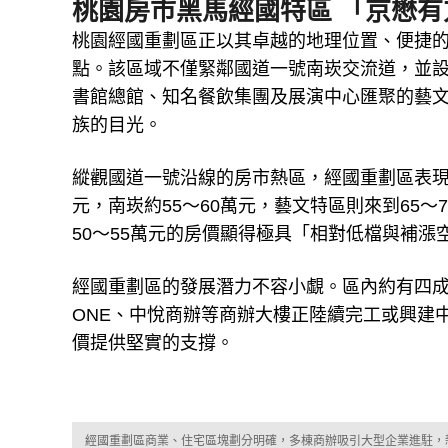
桃園房市黑馬經國特區 「京懋
桃園經國重劃區正以其卓越的地理位置、便捷
點。該區域不僅緊鄰國道一號南崁交流道，並
書館總館、知名餐飲集團及展演中心匯聚的藝
族的目光。
縱觀國道一號沿線的房市熱區，經國重劃區表現出
元，南崁約55～60萬元，藝文特區則來到65～
50～55萬元的房價顯得極具「相對低檔與補
經國重劃區的發展潛力不容小覷。區內約有四
ONE、中悅商辦等商辦大樓正陸續完工或興建
價提供堅實的支撐。
經國重劃區商業、住宅區塊劃分明確，多棟商辦吸引大型企業進駐，