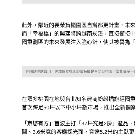
此外，鄰近的長榮貨櫃園區自辦都更計畫，未
而「幸福橋」的興建將跨越南崁溪，直接銜接中
國重劃區的未來發展注入強心針，使其被譽為
經國轉運站啟用，更加確立桃園經國特區是台北到桃園「重劃區第一
在眾多桃園在地與台北知名建商紛紛插旗經國
首次跨足50坪以下中小坪數市場，推出全新個
「京懋有方」首波主打「37坪究是2房」產品，
關、3.6米寬的客廳採光面，寬達5.2米的主