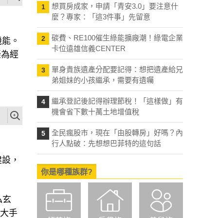
想買房成家，申請「青安3.0」要注意什
1
麼？專家：「這3件事」先留意
碳費、RE100催生綠能擴廠潮！綠電企業
2
機能。
卡位遠雄信義CENTER
疑為經
單身貴族遺產分配要記得：想把遺產給兄
3
弟姐妹的小孩繼承，需要有遺囑
繼承登記後記得辦理節稅！「這樣做」有
4
機會省下數十萬土地增值稅
全民瘋股市，現在「由股轉房」好嗎？內
5
行人點破：先想想巴菲特的這句話
建設，
你是哪種族群?
私玄
是大手