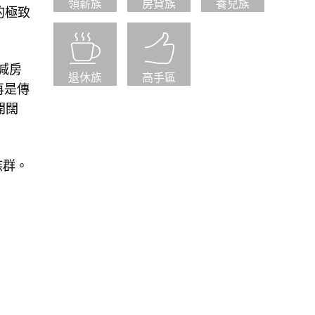
領薪族
房貸族
養兒族
的極致
減房
退休族
高手區
再是傳
開闊
族群。