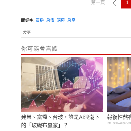
第一頁
1
關鍵字:
買房
房價
購屋
房產
分享:
你可能會喜歡
建榮、富喬、台玻，誰是AI浪潮下
報復性熬
PR・安達人壽 安心抗
的「玻纖布贏家」？