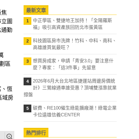
最新文章
新焦
中正學區、雙捷地王加持！「全陽羅斯
市立圖
1
福」吸引高資產族回防北市蛋黃區
北通勤
科技園區房市洗牌！竹科、中科、南科、
2
高雄誰買氣最旺？
萬
想買房成家，申請「青安3.0」要注意什
3
重劃區
麼？專家：「這3件事」先留意
2026年6月大台北地區捷運站周邊房價統
4
計》三鶯線通車誰受惠？頂埔雙漲靠就業
富、恆
撐盤
區域房
碳費、RE100催生綠能擴廠潮！綠電企業
5
卡位遠雄信義CENTER
熱門排行