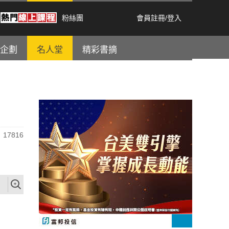
粉絲團
會員註冊
/
登入
企劃
名人堂
精彩書摘
17816