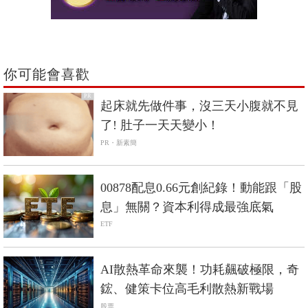
你可能會喜歡
PR
起床就先做件事，沒三天小腹就不見
了! 肚子一天天變小！
PR・新素簡
00878配息0.66元創紀錄！動能跟「股
息」無關？資本利得成最強底氣
ETF
AI散熱革命來襲！功耗飆破極限，奇
鋐、健策卡位高毛利散熱新戰場
股票