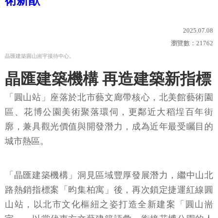
術新猷
2025.07.08
瀏覽數：
21762
晶匯建築圓山耑宇接待中心。
晶匯建築機構 再造建築新指標
「圓山站」座落於北市藝文廊帶核心，北美館藝術園
區、花博公園美術聚落環伺，更鄰近大稻埕百年街
廓，兼具觀光價值與開發潛力，成為近年最受矚目的
城市熱區。
「晶匯建築機構」洞見區域豐厚發展潛力，繼中山北
路熱銷指標案「昀集柏寓」後，再次鎖定捷運紅線圓
山站，以北市文化樞紐之姿打造全新建案「圓山耑