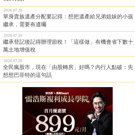
2026.07.28
單身貴族遺產分配要記得：想把遺產給兄弟姐妹的小孩
繼承，需要有遺囑
2026.07.20
繼承登記後記得辦理節稅！「這樣做」有機會省下數十
萬土地增值稅
2026.07.29
全民瘋股市，現在「由股轉房」好嗎？內行人點破：先
想想巴菲特的這句話