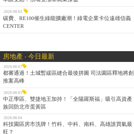
2026.08.03
碳費、RE100催生綠能擴廠潮！綠電企業卡位遠雄信義
CENTER
房地產 ‧ 今日最新
2026.08.07
都審通過！土城暫緩區縫合最後拼圖 司法園區釋地將創
推案高峰
2026.08.05
中正學區、雙捷地王加持！「全陽羅斯福」吸引高資產
族回防北市蛋黃區
2026.08.04
科技園區房市洗牌！竹科、中科、南科、高雄誰買氣最
旺？