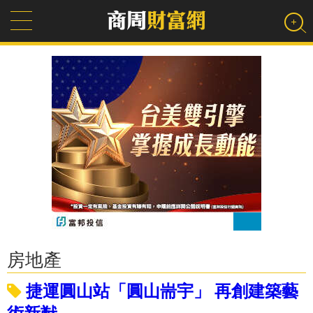
房地產
捷運圓山站「圓山耑宇」 再創建築藝