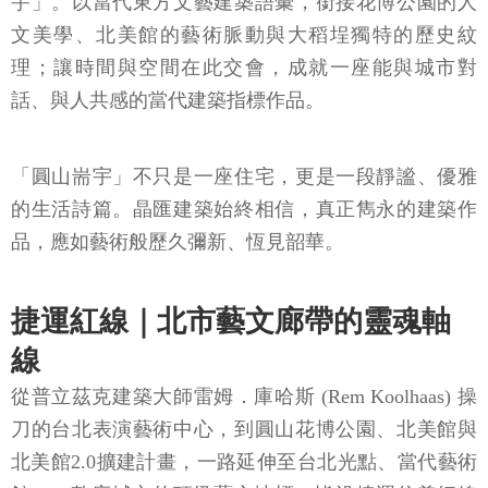
宇」。以當代東方文藝建築語彙，銜接花博公園的人
文美學、北美館的藝術脈動與大稻埕獨特的歷史紋
理；讓時間與空間在此交會，成就一座能與城市對
話、與人共感的當代建築指標作品。
「圓山耑宇」不只是一座住宅，更是一段靜謐、優雅
的生活詩篇。晶匯建築始終相信，真正雋永的建築作
品，應如藝術般歷久彌新、恆見韶華。
捷運紅線｜北市藝文廊帶的靈魂軸
線
從普立茲克建築大師雷姆．庫哈斯 (Rem Koolhaas) 操
刀的台北表演藝術中心，到圓山花博公園、北美館與
北美館2.0擴建計畫，一路延伸至台北光點、當代藝術