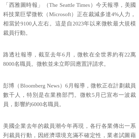
「西雅圖時報」（The Seattle Times）今天報導，美國
科技業巨擘微軟（Microsoft）正在裁減多達4%人力，
相當於9100人左右。這是自2023年以來微軟最大規模
裁員行動。
路透社報導，截至去年6月，微軟在全世界約有22萬
8000名職員。微軟並未立即回應置評請求。
彭博（Bloomberg News）6月報導，微軟正在計劃裁員
數千人，特別是在業務部門。微軟5月已宣布一波裁
員，影響約6000名職員。
美國企業去年的裁員潮今年再現，各行各業傳出一系
列裁員行動，因經濟環境充滿不確定性，業者試圖藉