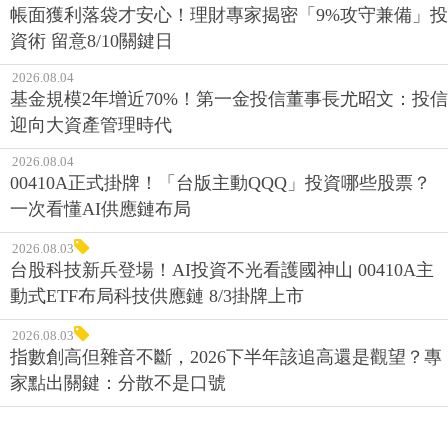
帳面獲利落袋才安心！理財專家揭密「9%攻守兼備」投
資術 留意8/10關鍵日
2026.08.04
基金規模2年增近70%！第一金投信董事長尤昭文：投信
迎向大資產管理時代
2026.08.04
00410A正式掛牌！「台版主動QQQ」投資哪些股票？
一次看懂AI供應鏈布局
2026.08.03
台股科技新兵登場！AI投資不光看護國神山 00410A主
動式ETF布局科技供應鏈 8/3掛牌上市
2026.08.03
指數創高但雜音不斷，2026下半年該追高還是觀望？專
家點出關鍵：分散不是口號