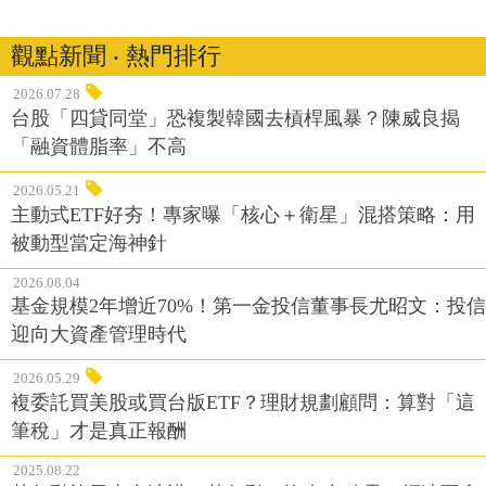
觀點新聞 ‧ 熱門排行
2026.07.28
台股「四貸同堂」恐複製韓國去槓桿風暴？陳威良揭
「融資體脂率」不高
2026.05.21
主動式ETF好夯！專家曝「核心＋衛星」混搭策略：用
被動型當定海神針
2026.08.04
基金規模2年增近70%！第一金投信董事長尤昭文：投信
迎向大資產管理時代
2026.05.29
複委託買美股或買台版ETF？理財規劃顧問：算對「這
筆稅」才是真正報酬
2025.08.22