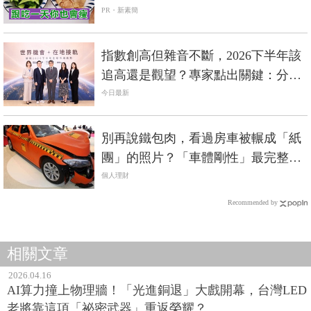
PR・新素簡
指數創高但雜音不斷，2026下半年該
追高還是觀望？專家點出關鍵：分散
不是口號
今日最新
別再說鐵包肉，看過房車被輾成「紙
團」的照片？「車體剛性」最完整解
析《國產車篇》
個人理財
Recommended by
相關文章
2026.04.16
AI算力撞上物理牆！「光進銅退」大戲開幕，台灣LED
老將靠這項「祕密武器」重返榮耀？