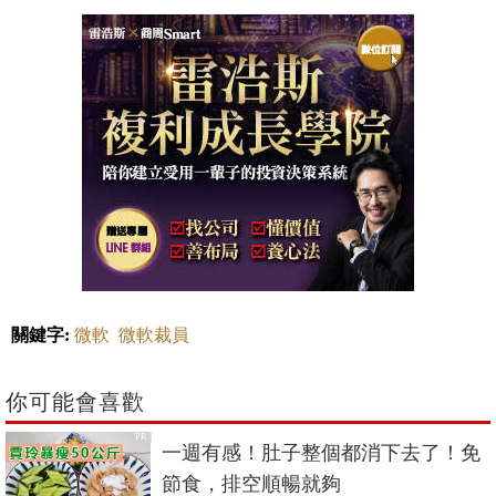
關鍵字:
微軟
微軟裁員
你可能會喜歡
PR
一週有感！肚子整個都消下去了！免
節食，排空順暢就夠