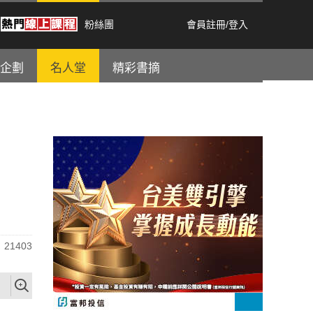
粉絲團
會員註冊
/
登入
企劃
名人堂
精彩書摘
21403