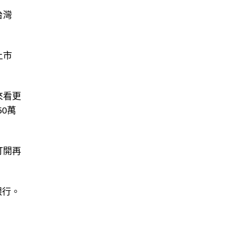
台灣
上市
來看更
50萬
打開再
銀行。