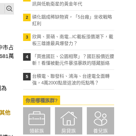
訊與低軌衛星的黃金年代
磷化銦成稀缺物資，「5台廠」坐收戰略
2
紅利
欣興、景碩、南電...IC載板漲價潮下，載
3
板三雄誰最具爆發力？
中市占
81萬
「買進國巨、公園相聚」？國巨股價近腰
4
斬！看懂被動元件暴漲暴跌的隱藏脈絡
台積電、聯發科、鴻海、台達電全面轉
5
強，4萬2000點是這波的低點嗎？
別為
你是哪種族群?
其他
領薪族
房貸族
養兒族