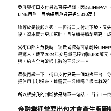
發展與街口支付最為直接相關，因為LINEPA
LINE用戶，目前總用戶數高達1,310萬！
這等於是後起之秀，一但街口支付走下坡、又失去
後，資本實力更加茁壯，且業績持續創新高，
當街口陷入危機時，消費者極有可能轉投LINE
是驚人，截至2024年交易量已達7億5,600萬元
張，約占全台流通卡數的三分之一。
最後再說一下，街口支付只是一個轉換平台，你看
把信用卡綁過來，這需要一分鐘嗎？根本就沒
所以根據我的判斷就是簡單一句話，「街口一
金融業通常要出包才會產生版圖