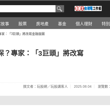
富故事
股票
房地產
基金
個人理財
特別
專家：「3巨頭」將改寫金融版圖
保？專家：「3巨頭」將改寫
撰文者：玩股網／玩股講客人
2025.08.04
瀏覽數：