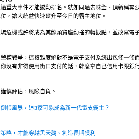
透過重大事件才能撼動排名。就如同過去味全、頂新稱霸
地位，讓大統益快速竄升至今日的霸主地位。
這場危機或許將成為其龍頭寶座動搖的轉捩點，並改寫電
經營權戰爭，這複雜度絕對不是電子支付系統出包修一修
果你沒有非得使用街口支付的話，幹麼拿自己信用卡跟銀
應謹慎評估，風險自負。
陷倒帳風暴，這3家可能成為新一代電支霸主？
效策略，才能穿越黑天鵝、創造長期獲利