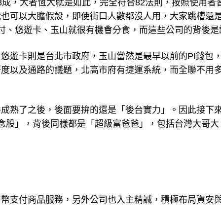
8成，大者恆大就是如此，完全符合82法則，按照使用者
我也可以大膽假設，即使街口人數都沒人用，大家跳槽還
付、悠遊卡、玉山就很有機會分食，而這些公司的背後是
悠遊卡則是台北市政府，玉山當然是最早以前的PI錢包
著度以及通路的議題，北高市府有捷運系統，而全聯不用
件成熟了之後，後面要拚的還是「後台實力」。因此接下
念股」，背後同樣都是「超級富爸爸」，包括台灣大哥大
幣支付商品服務，另外公司也入主精誠，積極布局資安與