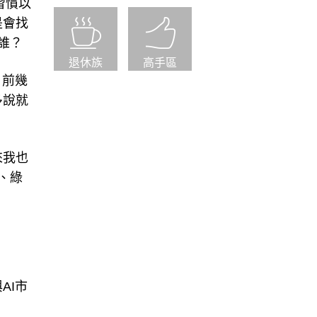
習慣以
是會找
誰？
退休族
高手區
，前幾
多說就
來我也
、綠
AI市