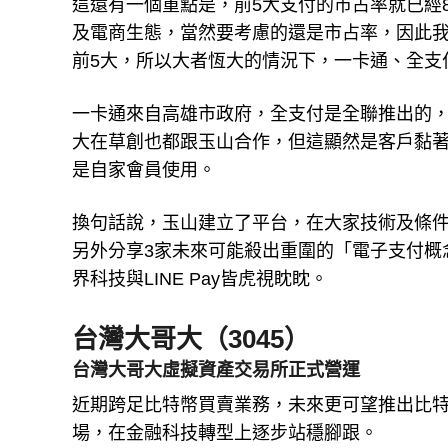
這還有一個重點是，前5大支付的市占率就已經
及電商生態，當然要考慮的還是市占率，因此
前5大，所以大者恆大的情況下，一卡通、全支
一卡通來自高雄市政府，全支付是全聯推出的，
大在草創也都跟玉山合作，但這顯然是客戶黏
是自家會員使用。
換句話說，玉山建立了平台，在大家技術及條
另外分享3家未來可能殺出重圍的「電子支付概
界科技與LINE Pay皆虎視眈眈。
台灣大哥大（3045）
台灣大哥大虛擬資產交易所正式營運
近期跨足比特幣買賣業務，未來更可望推出比特
場，在金融科技轉型上逐步站穩腳跟。