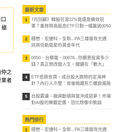
最新文章
街口
7月回顧》韓股狂瀉22%竟還是績效冠
1
軍？重挫時高股息ETF只剩一檔贏過0050
，搶
穩懋、宏捷科、全新...PA三雄搶攻光通
2
訊與低軌衛星的黃金年代
0050、台積電、00878...你願意投資多少
3
錢？真正想改變人生，關鍵在「數大」
伯仲之
ETF愈跌愈買，成台股大跌時的定海神
4
付業者
針？內行人示警：背後暗藏死亡螺旋風險
台股震盪、融資斷頭與當沖成惡夢！市場
5
對AI股的樂觀定價，恐比想像中脆弱
熱門排行
穩懋、宏捷科、全新...PA三雄搶攻光通
1