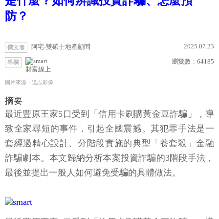
是什麼？如何辨識投資詐騙、怎麼預
防？
2025.07.23
阿宅-雙碩士地產顧問
撰文者
瀏覽數：
64185
專欄
財富線上
圖片來源：達志影像
摘要
最近豐原王家5口受到「信用卡刷購黃金豆詐騙」，導
致全家尋短的事件，引起全國震撼。其犯罪手法是一
套經過精心設計、分階段實施的典型「養套殺」金融
詐騙劇本。本文歸納分析本案投資詐騙的3階段手法，
最後並提出一般人如何避免受騙的具體做法。