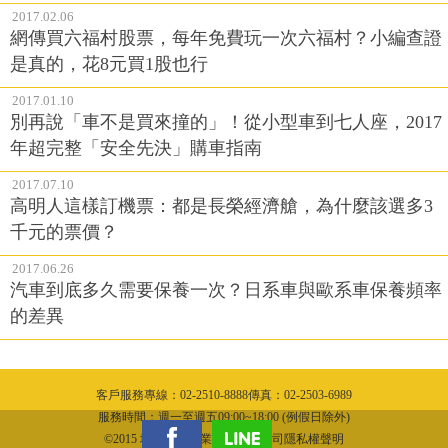
2017.02.06
網傳買六福村股票，每年免費玩一次六福村？小編查證
是真的，花8元買1股也行
2017.01.10
別再說「車不是買來撞的」！從小型車到七人座，2017
年超完整「安全先決」購車指南
2017.07.10
高明人這樣訂機票：都是長榮經濟艙，為什麼該選多3
千元的票價？
2017.06.26
汽車到底多久需要保養一次？日系車與歐系車保養頻率
的差異
客戶服務專線：02-2510-8888傳真：02-2503-6989
服務時間：週一至週五09:00~18:00 (例假日除外)
©2015 城邦文化事業股份有限公司隱私權聲明