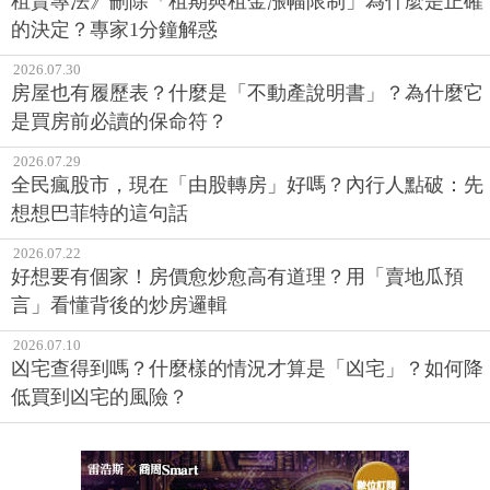
租賃專法》刪除「租期與租金漲幅限制」為什麼是正確
的決定？專家1分鐘解惑
2026.07.30
房屋也有履歷表？什麼是「不動產說明書」？為什麼它
是買房前必讀的保命符？
2026.07.29
全民瘋股市，現在「由股轉房」好嗎？內行人點破：先
想想巴菲特的這句話
2026.07.22
好想要有個家！房價愈炒愈高有道理？用「賣地瓜預
言」看懂背後的炒房邏輯
2026.07.10
凶宅查得到嗎？什麼樣的情況才算是「凶宅」？如何降
低買到凶宅的風險？