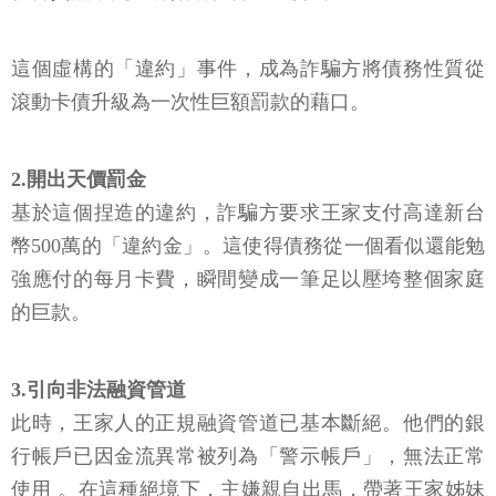
這個虛構的「違約」事件，成為詐騙方將債務性質從
滾動卡債升級為一次性巨額罰款的藉口。
2.開出天價罰金
基於這個捏造的違約，詐騙方要求王家支付高達新台
幣500萬的「違約金」。這使得債務從一個看似還能勉
強應付的每月卡費，瞬間變成一筆足以壓垮整個家庭
的巨款。
3.引向非法融資管道
此時，王家人的正規融資管道已基本斷絕。他們的銀
行帳戶已因金流異常被列為「警示帳戶」，無法正常
使用 。在這種絕境下，主嫌親自出馬，帶著王家姊妹