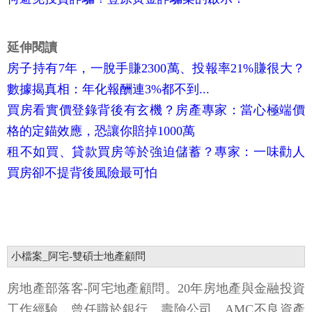
延伸閱讀
房子持有7年，一脫手賺2300萬、投報率21%賺很大？
數據揭真相：年化報酬連3%都不到...
買房看實價登錄背後有玄機？房產專家：當心極端價
格的定錨效應，恐讓你賠掉1000萬
租不如買、貸款買房等於強迫儲蓄？專家：一味勸人
買房卻不提背後風險最可怕
小檔案_阿宅-雙碩士地產顧問
房地產部落客-阿宅地產顧問。20年房地產與金融投資
工作經驗，曾任職於銀行、壽險公司、AMC不良資產