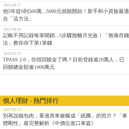
2025.06.27
他5年從0到500萬...5000元就能開始！新手和小資族最適
合「這方法」
2025.06.26
記帳不用記錄每筆開銷...5步驟脫離月光族！「無痛存錢
法」教你存下第1筆錢
2025.05.27
TPASS 2.0，你領回饋金了嗎？目前登錄逾20萬人，已
回饋總金額逾1000萬元
個人理財 ‧ 熱門排行
2017.05.17
別再說鐵包肉，看過房車被輾成「紙團」的照片？「車
體剛性」最完整解析《中價位進口車篇》