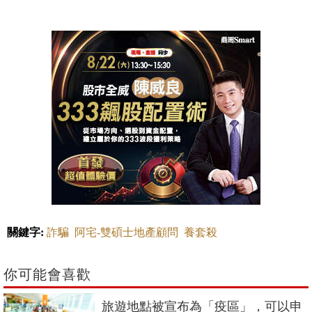
關鍵字:
詐騙
阿宅-雙碩士地產顧問
養套殺
你可能會喜歡
旅遊地點被宣布為「疫區」，可以申