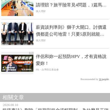
請理賠？旅平險常見4問題，1篇馬上
看懂
個人理財
薪資談判準則》獅子大開口、討價還
價都是公司地雷！只要5原則就能談
到好薪水！
個人理財
PR
伴侶和妳一起預防HPV，才有資格說
愛妳！
PR・台灣癌症基金會
Recommended by
相關文章
2026.08.10