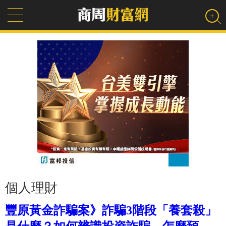
個人理財
豐原黃金詐騙案》詐騙3階段「養套殺」