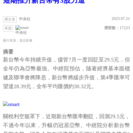
短期推升新台幣有3股力道
2025.07.21
中央社
撰文者
瀏覽數：
17223
來源
中央社
圖片來源：達志影像
摘要
新台幣今年持續升值，儘管7月一度回貶至29.5元，但
全年仍為亞幣最強。中經院預估，隨著經濟基本面穩
健及聯準會將降息，新台幣將緩步升值，第4季匯率可
望達28.39元，全年平均匯價約30.32元。
關稅利空籠罩下，近期新台幣匯率翻貶，回測29.5元，
不過今年以來，升幅仍冠居亞幣。中經院分析新台幣