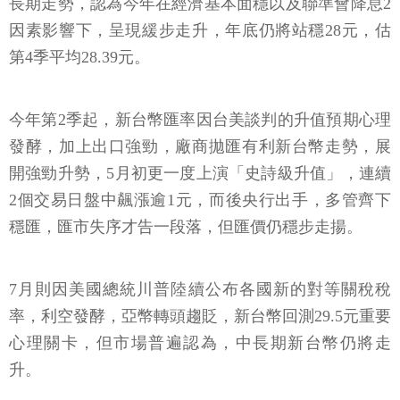
長期走勢，認為今年在經濟基本面穩以及聯準會降息2
因素影響下，呈現緩步走升，年底仍將站穩28元，估
第4季平均28.39元。
今年第2季起，新台幣匯率因台美談判的升值預期心理
發酵，加上出口強勁，廠商拋匯有利新台幣走勢，展
開強勁升勢，5月初更一度上演「史詩級升值」，連續
2個交易日盤中飆漲逾1元，而後央行出手，多管齊下
穩匯，匯市失序才告一段落，但匯價仍穩步走揚。
7月則因美國總統川普陸續公布各國新的對等關稅稅
率，利空發酵，亞幣轉頭趨貶，新台幣回測29.5元重要
心理關卡，但市場普遍認為，中長期新台幣仍將走
升。