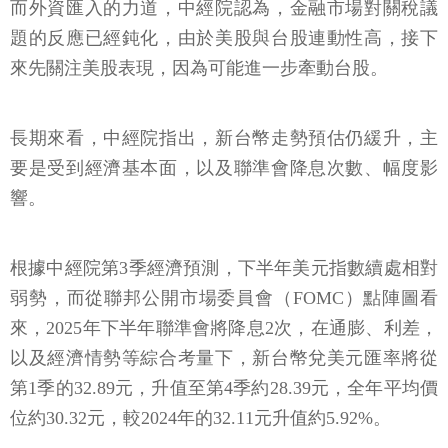
而外資匯入的力道，中經院認為，金融市場對關稅議
題的反應已經鈍化，由於美股與台股連動性高，接下
來先關注美股表現，因為可能進一步牽動台股。
長期來看，中經院指出，新台幣走勢預估仍緩升，主
要是受到經濟基本面，以及聯準會降息次數、幅度影
響。
根據中經院第3季經濟預測，下半年美元指數續處相對
弱勢，而從聯邦公開市場委員會（FOMC）點陣圖看
來，2025年下半年聯準會將降息2次，在通膨、利差，
以及經濟情勢等綜合考量下，新台幣兌美元匯率將從
第1季的32.89元，升值至第4季約28.39元，全年平均價
位約30.32元，較2024年的32.11元升值約5.92%。