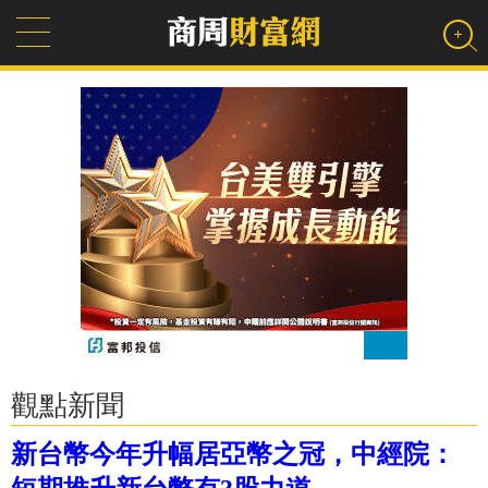
觀點新聞
新台幣今年升幅居亞幣之冠，中經院：