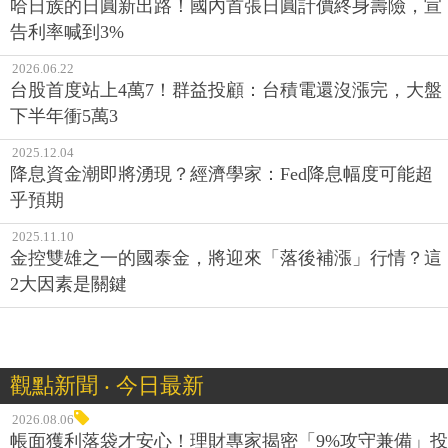
哈日族的日圓新出路！國內首張日圓計價終身壽險，宣
告利率喊到3%
2026.06.22
台股首度站上4萬7！群益投顧：台積電還沒漲完，大盤
下半年衝5萬3
2025.12.04
降息資金潮即將湧現？經濟學家：Fed降息幅度可能超
乎預期
2025.11.10
金控雙雄之一的國泰金，將迎來「落後補漲」行情？這
2大因素是關鍵
觀點新聞 ‧ 今日最新
2026.08.06
帳面獲利落袋才安心！理財專家揭密「9%攻守兼備」投