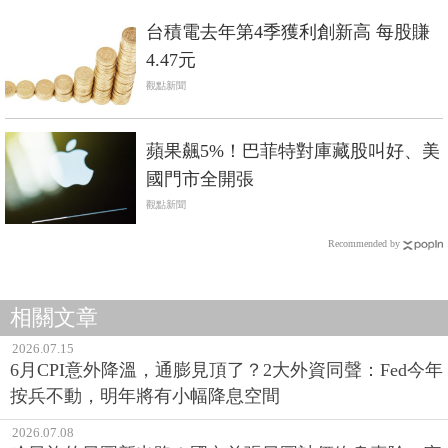
台積電去年第4季獲利創新高 每股賺
4.47元
觀點新聞
蘋果飆5%！巴菲特對庫藏股叫好、美
國門市全開張
觀點新聞
Recommended by
相關文章
2026.07.15
6月CPI意外降溫，通膨見頂了？2大外資同聲：Fed今年
按兵不動，明年將有小幅降息空間
2026.07.08