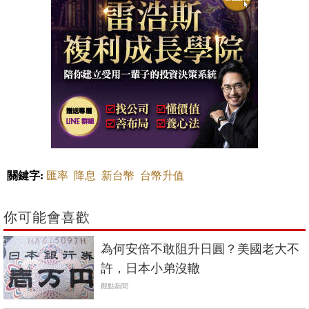
關鍵字:
匯率
降息
新台幣
台幣升值
你可能會喜歡
為何安倍不敢阻升日圓？美國老大不
許，日本小弟沒轍
觀點新聞