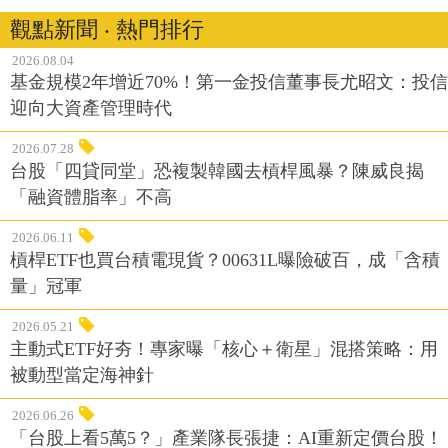
觀點新聞 ‧ 熱門排行
2026.08.04
基金規模2年增近70%！第一金投信董事長尤昭文：投信
迎向大資產管理時代
2026.07.28
台股「四貸同堂」恐複製韓國去槓桿風暴？陳威良揭
「融資體脂率」不高
2026.06.11
槓桿ETF也買台積電現貨？00631L曝險破百，成「含積
量」冠軍
2026.05.21
主動式ETF好夯！專家曝「核心＋衛星」混搭策略：用
被動型當定海神針
2026.06.26
「台股上看5萬5？」產業隊長張捷：AI重新定價台股！