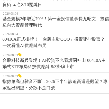
資術 留意8/10關鍵日
2026.08.04
基金規模2年增近70%！第一金投信董事長尤昭文：投信
迎向大資產管理時代
2026.08.04
00410A正式掛牌！「台版主動QQQ」投資哪些股票？
一次看懂AI供應鏈布局
2026.08.03
台股科技新兵登場！AI投資不光看護國神山 00410A主
動式ETF布局科技供應鏈 8/3掛牌上市
2026.08.03
指數創高但雜音不斷，2026下半年該追高還是觀望？專
家點出關鍵：分散不是口號