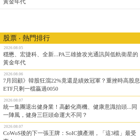
黃金年代
股票 ‧ 熱門排行
2026.08.05
穩懋、宏捷科、全新...PA三雄搶攻光通訊與低軌衛星的
黃金年代
2026.08.06
7月回顧》韓股狂瀉22%竟還是績效冠軍？重挫時高股息
ETF只剩一檔贏過0050
2026.08.07
統一集團退出健身業！高齡化商機、健康意識抬頭...同
一陣風，健身三巨頭命運大不同？
2026.08.07
CoWoS後的下一張王牌：SoIC擴產潮，「這3檔」最受