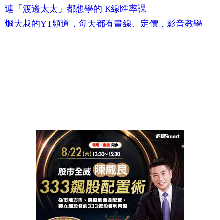
連「渡邊太太」都想學的 K線匯率課
烱大叔的YT頻道，每天都有畫線、定價，影音教學