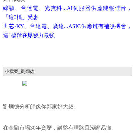
緯穎、台達電、光寶科...AI伺服器供應鏈報佳音，
「這3檔」受惠
世芯-KY、台達電、廣達...ASIC供應鏈有補漲機會，
這1檔潛在爆發力最強
小檔案_劉烱德
劉烱德分析師像你鄰家好大叔。
在金融市場30年資歷，講盤有理路且淺顯易懂。