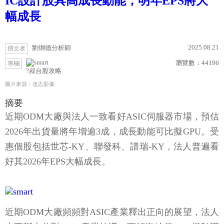
IC設計股具高成長動能，明年EPS將大
幅成長
2025.08.21
劉烱德分析師
撰文者
瀏覽數：
44196
專欄
?叔台股攻略
圖片來源：達志影像
摘要
近期ODM大廠與法人一致看好ASIC伺服器市場，預估
2026年出貨量將年增逾3成，成長動能可比擬GPU。受
惠個股包括世芯-KY、聯發科、譜瑞-KY，法人普遍看
好其2026年EPS大幅成長。
近期ODM大廠頻頻對ASIC產業釋出正向的展望，法人