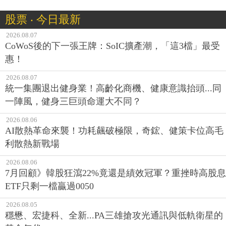
股票 ‧ 今日最新
2026.08.07
CoWoS後的下一張王牌：SoIC擴產潮，「這3檔」最受
惠！
2026.08.07
統一集團退出健身業！高齡化商機、健康意識抬頭...同
一陣風，健身三巨頭命運大不同？
2026.08.06
AI散熱革命來襲！功耗飆破極限，奇鋐、健策卡位高毛
利散熱新戰場
2026.08.06
7月回顧》韓股狂瀉22%竟還是績效冠軍？重挫時高股息
ETF只剩一檔贏過0050
2026.08.05
穩懋、宏捷科、全新...PA三雄搶攻光通訊與低軌衛星的