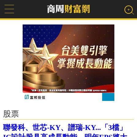
股票
聯發科、世芯-KY、譜瑞-KY...「3檔」