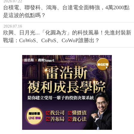
2026.07.22
台積電、聯發科、鴻海、台達電全面轉強，4萬2000點
是這波的低點嗎？
2026.07.16
欣興、日月光...「化圓為方」的科技風暴！先進封裝新
戰場：CoWoS、CoPoS、CoWoP誰勝出？