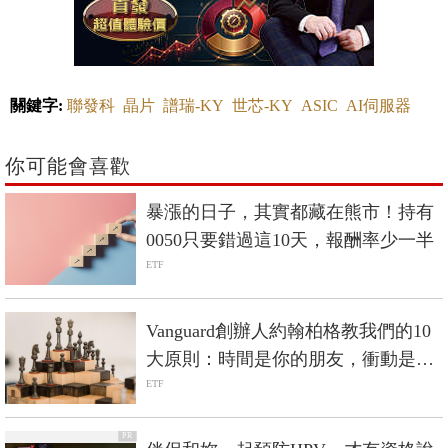
關鍵字:
聯發科
晶片
譜瑞-KY
世芯-KY
ASIC
AI伺服器
你可能會喜歡
暴漲的日子，其實都藏在熊市！持有
0050只要錯過這10天，報酬率少一半
ETF
Vanguard創辦人約翰柏格教我們的10
大原則：時間是你的朋友，衝動是你
的敵人
ETF
PR