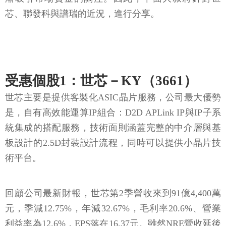
芯、聯發科與譜瑞的近況，進行分享。
受惠個股1：世芯－KY（3661）
世芯主要是提供客製化ASIC晶片服務，公司最大優勢
是，自有高效能運算IP組合：D2D APLink IP與IP子系
統集成的搭配服務，技術面則涵蓋完整的中介層與基
板設計的2.5D封裝設計流程，同時可以提供小晶片技
術平台。
回顧公司最新財報，世芯第2季營收來到91億4,400萬
元，季減12.75%，年減32.67%，毛利率20.6%、營業
利益率為12.6%，EPS落在16.37元。雖然NRE營收延後