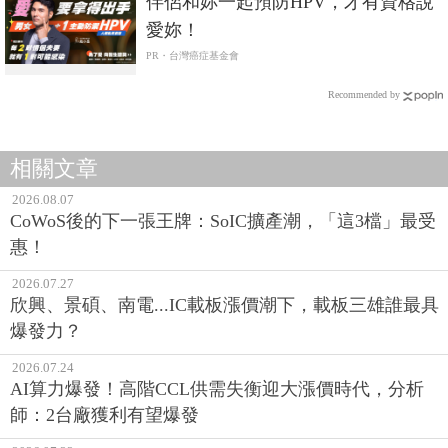
伴侶和妳一起預防HPV，才有資格說
愛妳！
PR・台灣癌症基金會
Recommended by
相關文章
2026.08.07
CoWoS後的下一張王牌：SoIC擴產潮，「這3檔」最受
惠！
2026.07.27
欣興、景碩、南電...IC載板漲價潮下，載板三雄誰最具
爆發力？
2026.07.24
AI算力爆發！高階CCL供需失衡迎大漲價時代，分析
師：2台廠獲利有望爆發