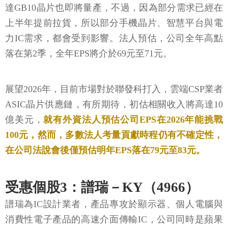
達GB10晶片也即將量產，不過，因為部分需求已經在
上半年提前拉貨，所以部分手機晶片、智慧平台與電
力IC需求，都會受到影響。法人預估，公司全年高點
落在第2季，全年EPS將介於69元至71元。
展望2026年，目前市場對於聯發科打入，雲端CSP業者
ASIC晶片供應鏈，有所期待，初估相關收入將高達10
億美元，
就有外資法人預估公司EPS在2026年能挑戰
100元，然而，多數法人考量貢獻時程仍有不確定性，
在公司法說會後僅預估明年EPS落在79元至83元。
受惠個股3：譜瑞－KY（4966）
譜瑞為IC設計業者，產品專攻於顯示器、個人電腦與
消費性電子產品的高速介面傳輸IC，公司同時是蘋果