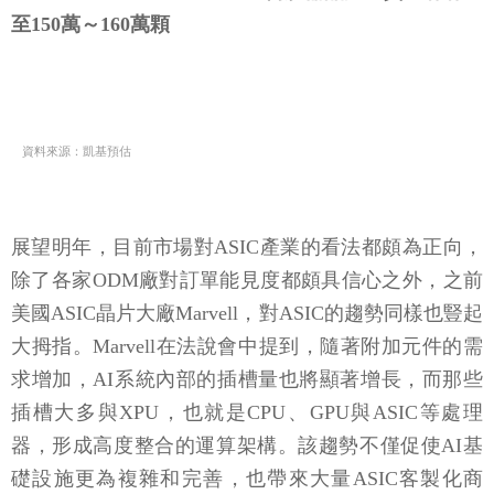
至150萬～160萬顆
資料來源：凱基預估
展望明年，目前市場對ASIC產業的看法都頗為正向，
除了各家ODM廠對訂單能見度都頗具信心之外，之前
美國ASIC晶片大廠Marvell，對ASIC的趨勢同樣也豎起
大拇指。Marvell在法說會中提到，隨著附加元件的需
求增加，AI系統內部的插槽量也將顯著增長，而那些
插槽大多與XPU，也就是CPU、GPU與ASIC等處理
器，形成高度整合的運算架構。該趨勢不僅促使AI基
礎設施更為複雜和完善，也帶來大量ASIC客製化商