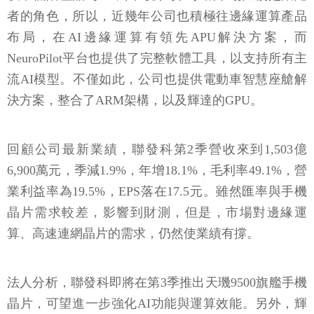
者的角色，所以，近幾年公司也積極往邊緣運算產品
布局，在AI邊緣運算有領先APU解決方案，而
NeuroPilot平台也提供了完整軟體工具，以支持所有主
流AI模型。不僅如此，公司也提供電動車智慧座艙解
決方案，整合了ARM架構，以及輝達的GPU。
回顧公司最新業績，聯發科第2季營收來到1,503億
6,900萬元，季減1.9%，年增18.1%，毛利率49.1%，營
業利益率為19.5%，EPS落在17.5元。雖然匯率與手機
晶片需求較差，影響到財測，但是，市場對邊緣運
算、高速連網晶片的需求，仍然使業績有撐。
法人分析，聯發科即將在第3季推出天璣9500旗艦手機
晶片，可望進一步強化AI功能與運算效能。另外，輝