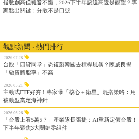
指數創高但雜音不斷，2026下半年該追高還是觀望？專
家點出關鍵：分散不是口號
觀點新聞 ‧ 熱門排行
2026.07.28
台股「四貸同堂」恐複製韓國去槓桿風暴？陳威良揭
「融資體脂率」不高
2026.05.21
主動式ETF好夯！專家曝「核心＋衛星」混搭策略：用
被動型當定海神針
2026.06.26
「台股上看5萬5？」產業隊長張捷：AI重新定價台股！
下半年聚焦3大關鍵零組件