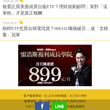
2026.05.29
複委託買美股或買台版ETF？理財規劃顧問：算對「這
筆稅」才是真正報酬
2026.06.11
槓桿ETF也買台積電現貨？00631L曝險破百，成「含積
量」冠軍
客戶服務專線：02-2510-8888傳真：02-2503-6989
服務時間：週一至週五09:00~18:00 (例假日除外)
©2015 城邦文化事業股份有限公司隱私權聲明