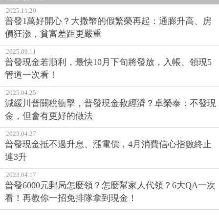
2025.11.20
普發1萬好開心？大撒幣的假繁榮再起：通膨升高、房
價狂漲，貧富差距更嚴重
2025.09.11
普發現金若順利，最快10月下旬將發放，入帳、領現5
管道一次看！
2025.04.25
減緩川普關稅衝擊，普發現金救經濟？卓榮泰：不發現
金，但會有更好的做法
2023.04.27
普發現金抵不過升息、漲電價，4月消費信心指數終止
連3升
2023.04.17
普發6000元郵局怎麼領？怎麼幫家人代領？6大QA一次
看！再教你一招免排隊拿到現金！