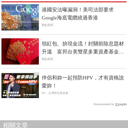
港國安法曝漏洞！美司法部要求
Google海底電纜繞過香港
觀點新聞
領紅包、拚現金流！封關前除息題材
升溫 富邦台美雙星多重資產基金成
焦點
觀點新聞
PR
伴侶和妳一起預防HPV，才有資格說
愛妳！
PR・台灣癌症基金會
Recommended by
相關文章