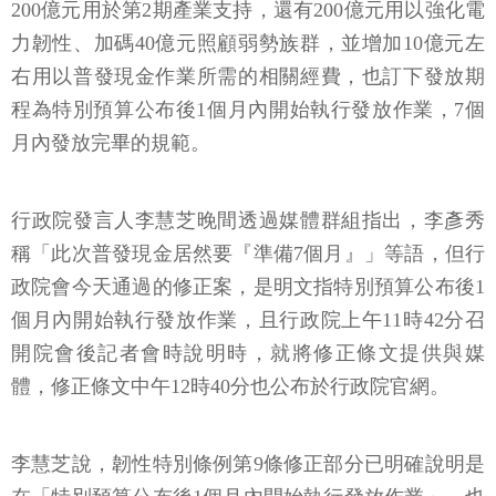
200億元用於第2期產業支持，還有200億元用以強化電
力韌性、加碼40億元照顧弱勢族群，並增加10億元左
右用以普發現金作業所需的相關經費，也訂下發放期
程為特別預算公布後1個月內開始執行發放作業，7個
月內發放完畢的規範。
行政院發言人李慧芝晚間透過媒體群組指出，李彥秀
稱「此次普發現金居然要『準備7個月』」等語，但行
政院會今天通過的修正案，是明文指特別預算公布後1
個月內開始執行發放作業，且行政院上午11時42分召
開院會後記者會時說明時，就將修正條文提供與媒
體，修正條文中午12時40分也公布於行政院官網。
李慧芝說，韌性特別條例第9條修正部分已明確說明是