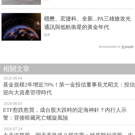
穩懋、宏捷科、全新...PA三雄搶攻光
通訊與低軌衛星的黃金年代
股票
Recommended by
相關文章
2026.08.04
基金規模2年增近70%！第一金投信董事長尤昭文：投信
迎向大資產管理時代
2026.08.03
ETF愈跌愈買，成台股大跌時的定海神針？內行人示
警：背後暗藏死亡螺旋風險
2026.07.24