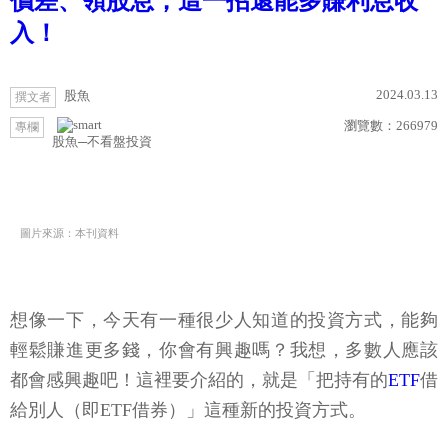
價差、領股息，這一招還能多賺利息收
入！
2024.03.13
股魚
撰文者
瀏覽數：
266979
專欄
股魚─不看盤投資
圖片來源：本刊資料
想像一下，今天有一種很少人知道的投資方式，能夠
輕鬆賺進更多錢，你會有興趣嗎？我想，多數人應該
都會感興趣吧！這裡要介紹的，就是「把持有的
ETF
借
給別人（即ETF借券）」這種新的投資方式。