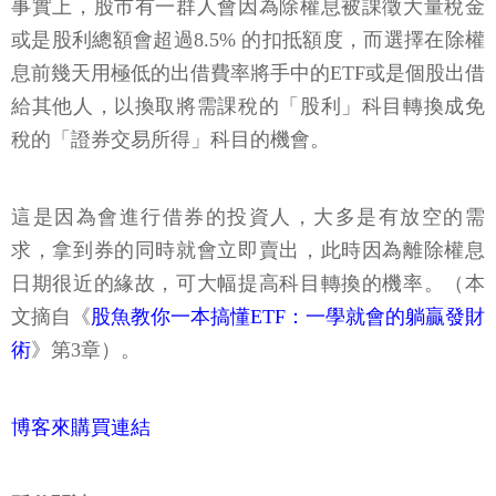
事實上，股市有一群人會因為除權息被課徵大量稅金
或是股利總額會超過8.5% 的扣抵額度，而選擇在除權
息前幾天用極低的出借費率將手中的ETF或是個股出借
給其他人，以換取將需課稅的「股利」科目轉換成免
稅的「證券交易所得」科目的機會。
這是因為會進行借券的投資人，大多是有放空的需
求，拿到券的同時就會立即賣出，此時因為離除權息
日期很近的緣故，可大幅提高科目轉換的機率。（本
文摘自《
股魚教你一本搞懂ETF：一學就會的躺贏發財
術
》第3章）。
博客來購買連結