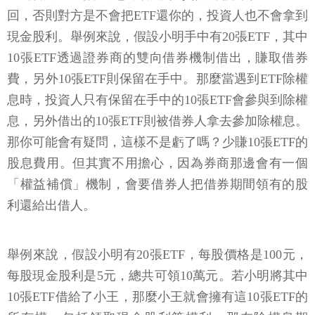
回，否則對方是不會把ETF還你的，投資人也不會拿到
現金股利。舉例來說，假設小明手中有20張ETF，其中
10張ETF透過證券商的雙向借券機制借出，賺取借券
費，另外10張ETF則保留在手中。那麼當遇到ETF除權
息時，投資人只有保留在手中的10張ETF會參與到除權
息，另外借出的10張ETF則被借券人拿去參加除權息。
那你可能會有疑問，這樣不是虧了嗎？少賺10張ETF的
股息費用。但其實不用擔心，因為券商那邊會有一個
「權益補償」機制，會要借券人把借券期間領有的股
利還給出借人。
舉例來說，假設小明有20張ETF，每股價格是100元，
每股現金股利是5元，總共可領10萬元。若小明將其中
10張ETF借給了小王，那麼小王就會擁有這10張ETF的