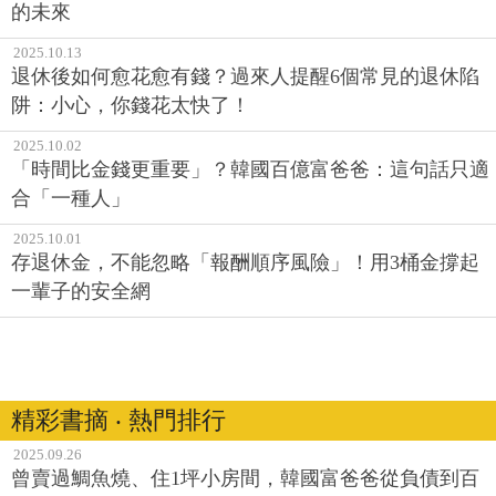
的未來
2025.10.13
退休後如何愈花愈有錢？過來人提醒6個常見的退休陷
阱：小心，你錢花太快了！
2025.10.02
「時間比金錢更重要」？韓國百億富爸爸：這句話只適
合「一種人」
2025.10.01
存退休金，不能忽略「報酬順序風險」！用3桶金撐起
一輩子的安全網
精彩書摘 ‧ 熱門排行
2025.09.26
曾賣過鯛魚燒、住1坪小房間，韓國富爸爸從負債到百