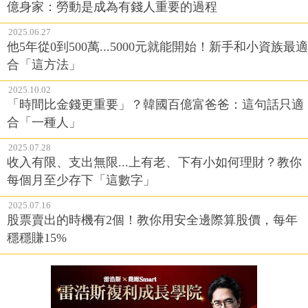
億身家：勞動是成為有錢人重要的過程
2025.06.27
他5年從0到500萬...5000元就能開始！新手和小資族最適
合「這方法」
2025.10.02
「時間比金錢更重要」？韓國百億富爸爸：這句話只適
合「一種人」
2025.07.28
收入有限、支出無限...上有老、下有小如何理財？教你
每個月至少存下「這數字」
2025.07.16
股票賣出的時機有2個！教你用安全邊際算股價，每年
穩穩賺15%