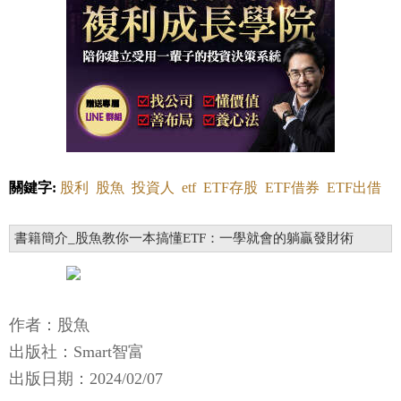
關鍵字:
股利
股魚
投資人
etf
ETF存股
ETF借券
ETF出借
書籍簡介_股魚教你一本搞懂ETF：一學就會的躺贏發財術
作者：股魚
出版社：Smart智富
出版日期：2024/02/07