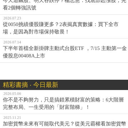
今天追飆股、明天吞跌停？楊忠憲：找底部起漲股，先
看2個轉強訊號
2026.07.23
從0050挑績優股賺更多？2表揭真實數據：買下全市
場，是因為對市場保持敬畏！
2026.07.14
下半年首檔全新掛牌主動式台股ETF ，7/15 主動第一金
優股息00408A上市
精彩書摘 ‧ 今日最新
2026.05.06
你不是不夠努力，只是搞錯累積財富的策略：6大階層
完整布局、一生受用的「財富階梯」！
2025.11.21
加密貨幣未來有可能取代美元？從美元霸權看加密貨幣