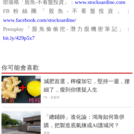
部落格「股魚-不看盤投資」：
www.stocksardine.com
FB粉絲團「股魚-不看盤投資」：
www.facebook.com/stocksardine/
Pressplay「股魚偷偷挖-潛力股機密筆記」：
bit.ly/429p5x7
你可能會喜歡
PR
減肥首選，檸檬加它，堅持一週，腰
細了，瘦到你懷疑人生
PR・新素簡
「總鋪師」進化論：鴻海如何靠併
購，把製造底氣煉成AI護城河？
股票