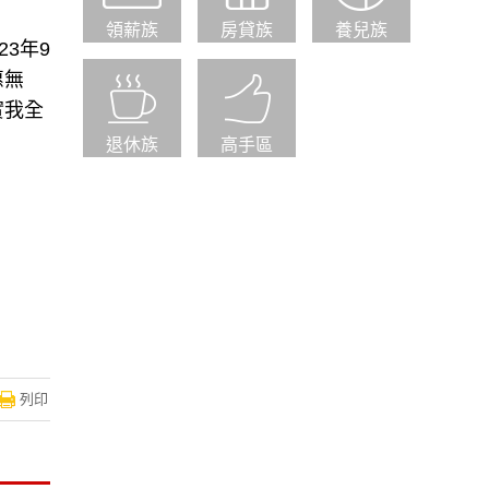
領薪族
房貸族
養兒族
3年9
惠無
實我全
退休族
高手區
列印