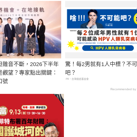
雜音不斷，2026下半年
驚！每2男就有1人中標？不
是觀望？專家點出關鍵：
吧？
PR・台灣癌症基金會
口號
Recommended by