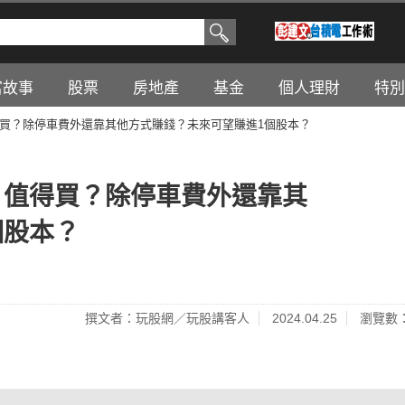
富故事
股票
房地產
基金
個人理財
特別
值得買？除停車費外還靠其他方式賺錢？未來可望賺進1個股本？
4）值得買？除停車費外還靠其
個股本？
撰文者：玩股網／玩股講客人
2024.04.25
瀏覽數：