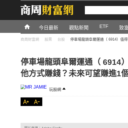
ETF
今日最新
觀點新聞
致
商周財富網
股票
台股
停車場龍頭阜爾運通（ 6914）
停車場龍頭阜爾運通（ 691
他方式賺錢？未來可望賺進1
玩股網