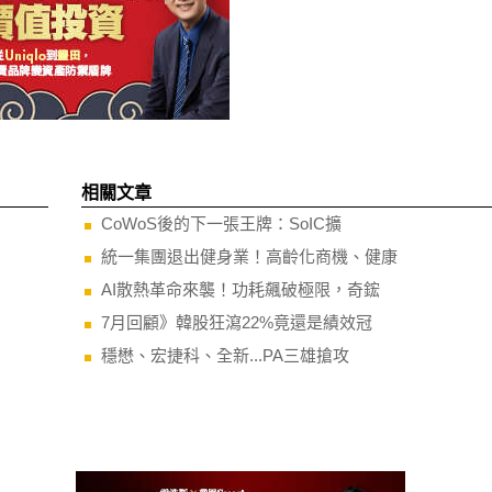
相關文章
CoWoS後的下一張王牌：SoIC擴
統一集團退出健身業！高齡化商機、健康
AI散熱革命來襲！功耗飆破極限，奇鋐
7月回顧》韓股狂瀉22%竟還是績效冠
穩懋、宏捷科、全新...PA三雄搶攻