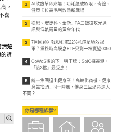
AI散熱革命來襲！功耗飆破極限，奇鋐、
1
又高，
健策卡位高毛利散熱新戰場
不喜
穩懋、宏捷科、全新...PA三雄搶攻光通
。
2
訊與低軌衛星的黃金年代
7月回顧》韓股狂瀉22%竟還是績效冠
3
常清楚
軍？重挫時高股息ETF只剩一檔贏過0050
通的資
CoWoS後的下一張王牌：SoIC擴產潮，
4
「這3檔」最受惠！
統一集團退出健身業！高齡化商機、健康
5
意識抬頭...同一陣風，健身三巨頭命運大
不同？
你是哪種族群?