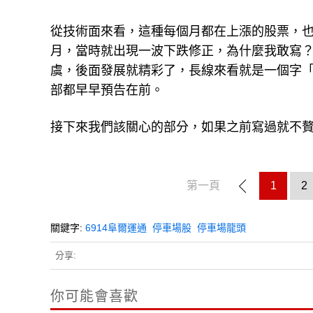
從技術面來看，這種每個月都在上漲的股票，也難
月，當時就出現一波下跌修正，為什麼我敢寫
虞，後面發展就精彩了，長線來看就是一個字
部都早早預告在前。
接下來我們該關心的部分，如果之前寫過就不
第一頁
1
2
關鍵字:
6914阜爾運通
停車場股
停車場龍頭
分享:
你可能會喜歡