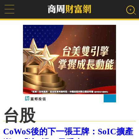
台股
CoWoS後的下一張王牌：SoIC擴產