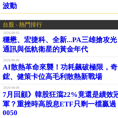
波動
台股 ‧ 熱門排行
2026.08.05
穩懋、宏捷科、全新...PA三雄搶攻光
通訊與低軌衛星的黃金年代
2026.08.06
AI散熱革命來襲！功耗飆破極限，奇
鋐、健策卡位高毛利散熱新戰場
2026.08.06
7月回顧》韓股狂瀉22%竟還是績效
軍？重挫時高股息ETF只剩一檔贏過
0050