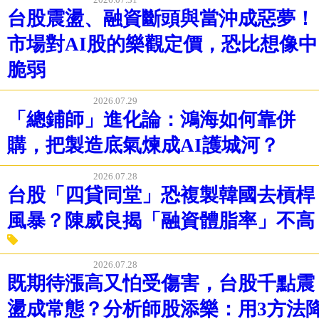
台股震盪、融資斷頭與當沖成惡夢！
市場對AI股的樂觀定價，恐比想像中
脆弱
2026.07.29
「總鋪師」進化論：鴻海如何靠併
購，把製造底氣煉成AI護城河？
2026.07.28
台股「四貸同堂」恐複製韓國去槓桿
風暴？陳威良揭「融資體脂率」不高
2026.07.28
既期待漲高又怕受傷害，台股千點震
盪成常態？分析師股添樂：用3方法