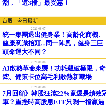
潮，「這3檔」最受惠！
台股 ‧ 今日最新
2026.08.07
統一集團退出健身業！高齡化商機、
健康意識抬頭...同一陣風，健身三巨
頭命運大不同？
2026.08.06
AI散熱革命來襲！功耗飆破極限，奇
鋐、健策卡位高毛利散熱新戰場
2026.08.06
7月回顧》韓股狂瀉22%竟還是績效
軍？重挫時高股息ETF只剩一檔贏過