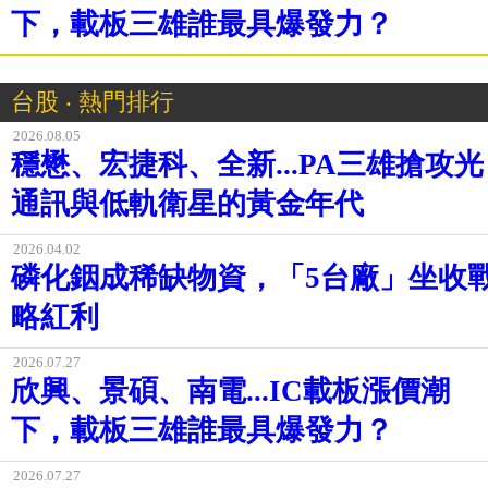
下，載板三雄誰最具爆發力？
台股 ‧ 熱門排行
2026.08.05
穩懋、宏捷科、全新...PA三雄搶攻光
通訊與低軌衛星的黃金年代
2026.04.02
磷化銦成稀缺物資，「5台廠」坐收
略紅利
2026.07.27
欣興、景碩、南電...IC載板漲價潮
下，載板三雄誰最具爆發力？
2026.07.27