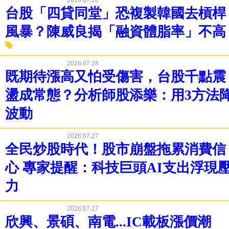
台股「四貸同堂」恐複製韓國去槓桿
風暴？陳威良揭「融資體脂率」不高
2026.07.28
既期待漲高又怕受傷害，台股千點震
盪成常態？分析師股添樂：用3方法
波動
2026.07.27
全民炒股時代！股市崩盤拖累消費信
心 專家提醒：科技巨頭AI支出浮現
力
2026.07.27
欣興、景碩、南電...IC載板漲價潮