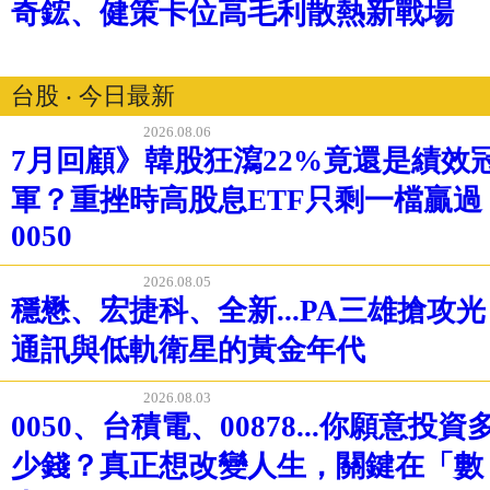
奇鋐、健策卡位高毛利散熱新戰場
台股 ‧ 今日最新
2026.08.06
7月回顧》韓股狂瀉22%竟還是績效
軍？重挫時高股息ETF只剩一檔贏過
0050
2026.08.05
穩懋、宏捷科、全新...PA三雄搶攻光
通訊與低軌衛星的黃金年代
2026.08.03
0050、台積電、00878...你願意投資
少錢？真正想改變人生，關鍵在「數