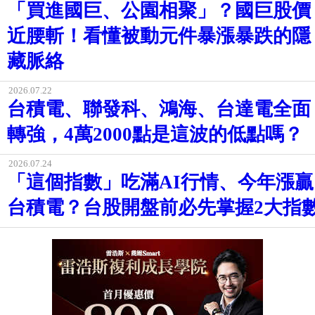
「買進國巨、公園相聚」？國巨股價
近腰斬！看懂被動元件暴漲暴跌的隱
藏脈絡
2026.07.22
台積電、聯發科、鴻海、台達電全面
轉強，4萬2000點是這波的低點嗎？
2026.07.24
「這個指數」吃滿AI行情、今年漲贏
台積電？台股開盤前必先掌握2大指