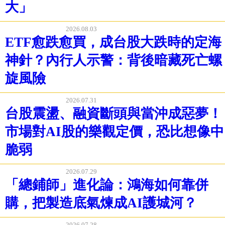
大」
2026.08.03
ETF愈跌愈買，成台股大跌時的定海
神針？內行人示警：背後暗藏死亡螺
旋風險
2026.07.31
台股震盪、融資斷頭與當沖成惡夢！
市場對AI股的樂觀定價，恐比想像中
脆弱
2026.07.29
「總鋪師」進化論：鴻海如何靠併
購，把製造底氣煉成AI護城河？
2026.07.28