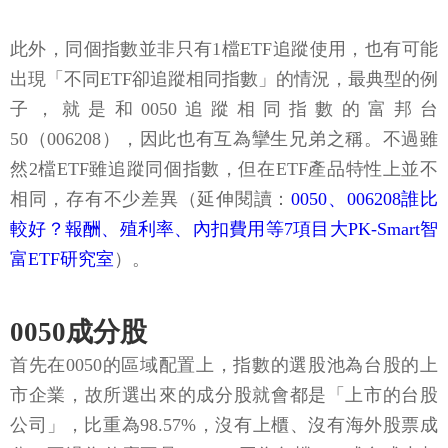
此外，同個指數並非只有1檔ETF追蹤使用，也有可能
出現「不同ETF卻追蹤相同指數」的情況，最典型的例
子，就是和0050追蹤相同指數的富邦台
50（006208），因此也有互為攣生兄弟之稱。不過雖
然2檔ETF雖追蹤同個指數，但在ETF產品特性上並不
相同，存有不少差異（延伸閱讀：
0050、006208誰比
較好？報酬、殖利率、內扣費用等7項目大PK-Smart智
富ETF研究室
）。
0050成分股
首先在0050的區域配置上，指數的選股池為台股的上
市企業，故所選出來的成分股就會都是「上市的台股
公司」，比重為98.57%，沒有上櫃、沒有海外股票成