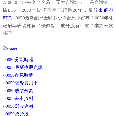
2. 0050 ETF中文全名為「元大台灣50」，是台灣第一
檔ETF，2003年掛牌至今已超過20年，屬於
市值型
ETF
。0050最新配息金額多少？配息率好嗎？0050年化
報酬率表現如何？優缺點、成分股有什麼？本篇一次
整理！
-
0050分割時程
-
0050最新換股資訊
-
0050配息時間
-
0050調降費用率
-
0050股票分割
-
0050基本資料
-
0050選股邏輯
-
0050成分股