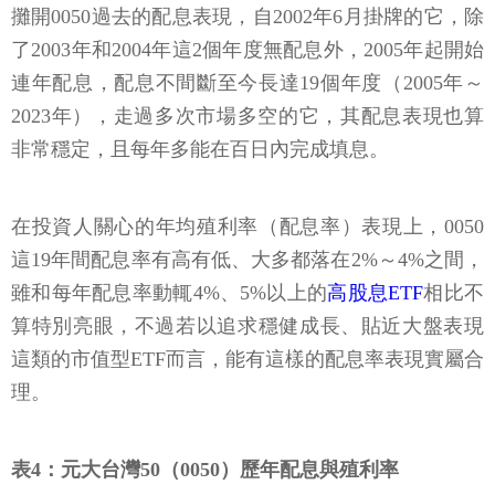
攤開0050過去的配息表現，自2002年6月掛牌的它，除
了2003年和2004年這2個年度無配息外，2005年起開始
連年配息，配息不間斷至今長達19個年度（2005年～
2023年），走過多次市場多空的它，其配息表現也算
非常穩定，且每年多能在百日內完成填息。
在投資人關心的年均殖利率（配息率）表現上，0050
這19年間配息率有高有低、大多都落在2%～4%之間，
雖和每年配息率動輒4%、5%以上的
高股息ETF
相比不
算特別亮眼，不過若以追求穩健成長、貼近大盤表現
這類的市值型ETF而言，能有這樣的配息率表現實屬合
理。
表4：元大台灣50（0050）歷年配息與殖利率