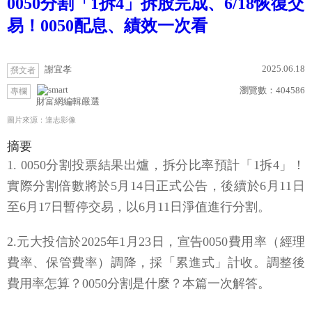
0050分割「1拆4」拆股完成、6/18恢復交
易！0050配息、績效一次看
2025.06.18
謝宜孝
撰文者
瀏覽數：
404586
專欄
財富網編輯嚴選
圖片來源：達志影像
摘要
1. 0050分割投票結果出爐，拆分比率預計「1拆4」！
實際分割倍數將於5月14日正式公告，後續於6月11日
至6月17日暫停交易，以6月11日淨值進行分割。
2.元大投信於2025年1月23日，宣告0050費用率（經理
費率、保管費率）調降，採「累進式」計收。調整後
費用率怎算？0050分割是什麼？本篇一次解答。