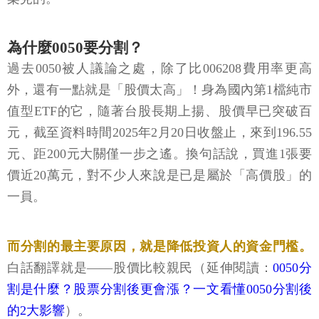
為什麼0050要分割？
過去0050被人議論之處，除了比006208費用率更高
外，還有一點就是「股價太高」！身為國內第1檔純市
值型ETF的它，隨著台股長期上揚、股價早已突破百
元，截至資料時間2025年2月20日收盤止，來到196.55
元、距200元大關僅一步之遙。換句話說，買進1張要
價近20萬元，對不少人來說是已是屬於「高價股」的
一員。
而分割的最主要原因，就是降低投資人的資金門檻。
白話翻譯就是——股價比較親民（延伸閱讀：
0050分
割是什麼？股票分割後更會漲？一文看懂0050分割後
的2大影響
）。