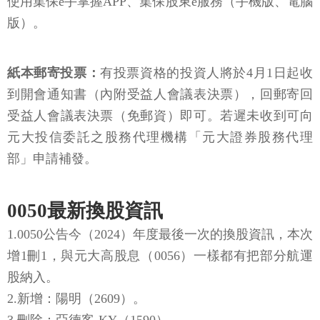
使用集保e手掌握APP、集保股東e服務（手機版、電腦
版）。
紙本郵寄投票：
有投票資格的投資人將於4月1日起收
到開會通知書（內附受益人會議表決票），回郵寄回
受益人會議表決票（免郵資）即可。若遲未收到可向
元大投信委託之股務代理機構「元大證券股務代理
部」申請補發。
0050最新換股資訊
1.0050公告今（2024）年度最後一次的換股資訊，本次
增1刪1，與元大高股息（0056）一樣都有把部分航運
股納入。
2.新增：陽明（2609）。