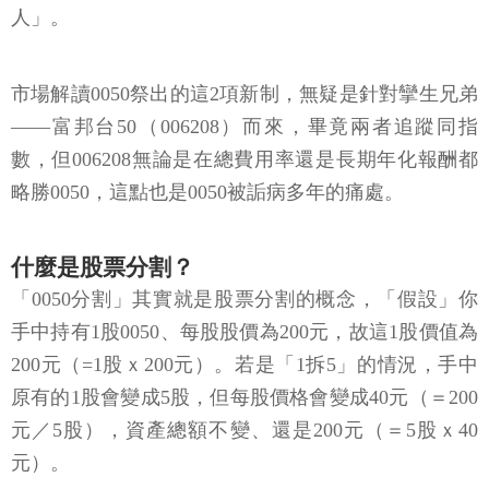
人」。
市場解讀0050祭出的這2項新制，無疑是針對攣生兄弟
——富邦台50（006208）而來，畢竟兩者追蹤同指
數，但006208無論是在總費用率還是長期年化報酬都
略勝0050，這點也是0050被詬病多年的痛處。
什麼是股票分割？
「0050分割」其實就是股票分割的概念，「假設」你
手中持有1股0050、每股股價為200元，故這1股價值為
200元（=1股ｘ200元）。若是「1拆5」的情況，手中
原有的1股會變成5股，但每股價格會變成40元（＝200
元／5股），資產總額不變、還是200元（＝5股ｘ40
元）。