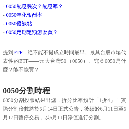
-
0050配息幾次？配息率？
-
0050年化報酬率
-
0050優缺點
-
0050定期定額怎麼買？
提到
ETF
，絕不能不提成立時間最早、最具台股市場代
表性的ETF——元大台灣50（0050）。究竟0050是什
麼？能不能買？
0050分割時程
0050分割投票結果出爐，拆分比率預計「1拆4」！實
際分割倍數將於5月14日正式公告，後續於6月11日至6
月17日暫停交易，以6月11日淨值進行分割。