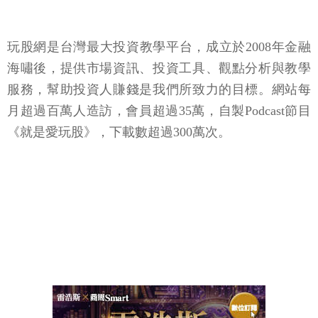
玩股網是台灣最大投資教學平台，成立於2008年金融
海嘯後，提供市場資訊、投資工具、觀點分析與教學
服務，幫助投資人賺錢是我們所致力的目標。網站每
月超過百萬人造訪，會員超過35萬，自製Podcast節目
《就是愛玩股》，下載數超過300萬次。