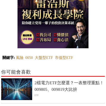
關鍵字:
風險
0050
大盤型ETF
市值型ETF
你可能會喜歡
2檔電力ETF怎麼選？一表整理重點！
009805、009819大比拚
ETF