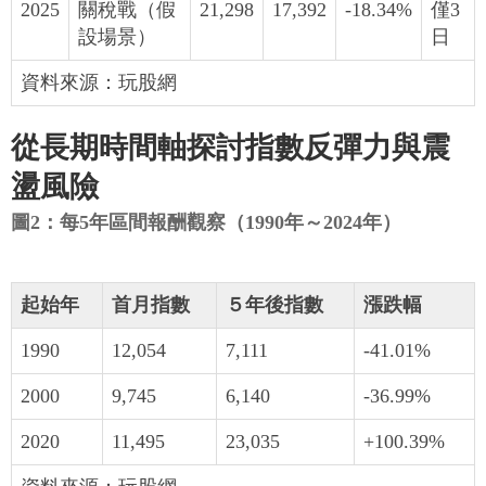
2025
關稅戰（假
21,298
17,392
-18.34%
僅3
設場景）
日
資料來源：玩股網
從長期時間軸探討指數反彈力與震
盪風險
圖2：每5年區間報酬觀察（1990年～2024年）
起始年
首月指數
５年後指數
漲跌幅
1990
12,054
7,111
-41.01%
2000
9,745
6,140
-36.99%
2020
11,495
23,035
+100.39%