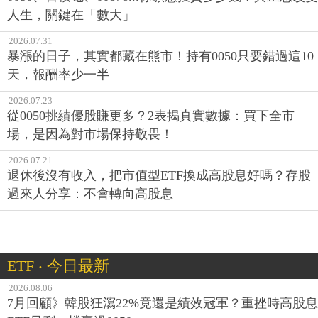
人生，關鍵在「數大」
2026.07.31
暴漲的日子，其實都藏在熊市！持有0050只要錯過這10
天，報酬率少一半
2026.07.23
從0050挑績優股賺更多？2表揭真實數據：買下全市
場，是因為對市場保持敬畏！
2026.07.21
退休後沒有收入，把市值型ETF換成高股息好嗎？存股
過來人分享：不會轉向高股息
ETF ‧ 今日最新
2026.08.06
7月回顧》韓股狂瀉22%竟還是績效冠軍？重挫時高股息