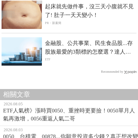
PR
起床就先做件事，沒三天小腹就不見
了! 肚子一天天變小！
PR・新素簡
金融股、公共事業、民生食品股...存
股族最愛的3類標的怎麼選？達人：
其實ETF是更好的選擇
ETF
Recommended by
相關文章
2026.08.05
ETF人氣榜》漲時買0050、重挫時更要撿！0050單月人
氣再激增，0056重返人氣二哥
2026.08.03
0050、台積電、00878...你願意投資多少錢？真正想改變