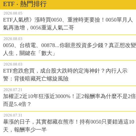
ETF ‧ 熱門排行
2026.08.05
ETF人氣榜》漲時買0050、重挫時更要撿！0050單月人
氣再激增，0056重返人氣二哥
2026.08.03
0050、台積電、00878...你願意投資多少錢？真正想改變
人生，關鍵在「數大」
2026.08.03
ETF愈跌愈買，成台股大跌時的定海神針？內行人示
警：背後暗藏死亡螺旋風險
2026.07.21
加權正2近10年狂漲近3000%！正2報酬率為什麼不是2倍
而是5.4倍？
2026.07.31
暴漲的日子，其實都藏在熊市！持有0050只要錯過這10
天，報酬率少一半