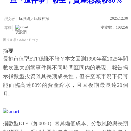
一旦「這件事」發生，資產恐蒸發80%
2025.12.30
玩股網／玩股神探
撰文者
瀏覽數：
103256
專欄
玩股網
圖片來源：Adobe Firefly
摘要
長抱市值型ETF穩賺不賠？本文回測1990年至2025年間
數次重大崩盤事件與不同時間區間內的表現。報告揭
示指數型投資雖具長期成長性，但在空頭市況下仍可
能面臨高達80%的資產縮水，且回復期最長達20個
月。
指數型ETF（如0050）因具備低成本、分散風險與長期