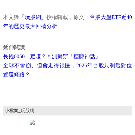
本文獲
「玩股網」
授權轉載，原文：
台股大盤ETF近40
年的歷史最大回檔分析
延伸閱讀
長抱0050一定賺？回測揭穿「穩賺神話」
全球不會崩、但會走得很慢，2026年台股只剩選對位
置這條路？
小檔案_玩股網