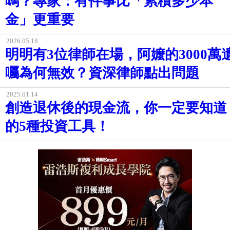
嗎？專家：有件事比「累積多少本
金」更重要
2026.05.18
明明有3位律師在場，阿嬤的3000萬
囑為何無效？資深律師點出問題
2025.01.14
創造退休後的現金流，你一定要知道
的5種投資工具！