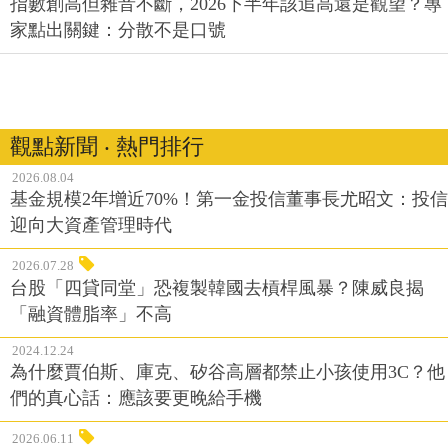
指數創高但雜音不斷，2026下半年該追高還是觀望？專
家點出關鍵：分散不是口號
觀點新聞 ‧ 熱門排行
2026.08.04
基金規模2年增近70%！第一金投信董事長尤昭文：投信
迎向大資產管理時代
2026.07.28
台股「四貸同堂」恐複製韓國去槓桿風暴？陳威良揭
「融資體脂率」不高
2024.12.24
為什麼賈伯斯、庫克、矽谷高層都禁止小孩使用3C？他
們的真心話：應該要更晚給手機
2026.06.11