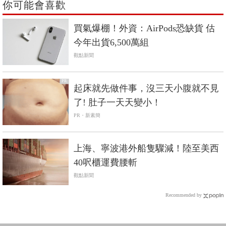
你可能會喜歡
買氣爆棚！外資：AirPods恐缺貨 估
今年出貨6,500萬組
觀點新聞
PR
起床就先做件事，沒三天小腹就不見
了! 肚子一天天變小！
PR・新素簡
上海、寧波港外船隻驟減！陸至美西
40呎櫃運費腰斬
觀點新聞
Recommended by