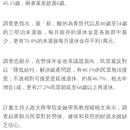
45.15歲，兩者落差超過6歲。
調查更指出，最「薪」酸的為青世代以及40歲至54歲
的三明治未退族，每月能存的退休金是各族群中最
少，更有70.4%的未退族每月退休金存不到1萬元。
調查也顯示，在勞保年金改革議題面向，民眾最反對
以「降低給付」解決破產問題，有48.1%的民眾無法接
受；不過相對可接受是延後退休、約有46.7%，較去年
增近1成，更有27.2%民眾願延至68歲以上再退休。
計畫主持人政大商學院金融學系教授楊曉文表示，調
查結果顯示民眾對於勞保、健保和長照的財源永續缺
乏信心。