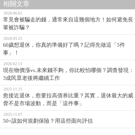
相關文章
2026.06.02
常見會被騙走的錢，通常來自這幾個地方！如何避免長
輩被詐騙？
2026.05.25
60歲想退休，你真的準備好了嗎？記得先做這「5件
事」！
2026.02.13
現在物價漲vs.未來錢不夠，你比較怕哪個？調查發現：
3成民眾老後將繼續工作
2025.11.25
愈接近退休，愈要拉高債券比重？其實，退休最大的威
脅不是市場波動，而是「這件事」
2025.11.07
50+該如何規劃保險？用這些面向評估