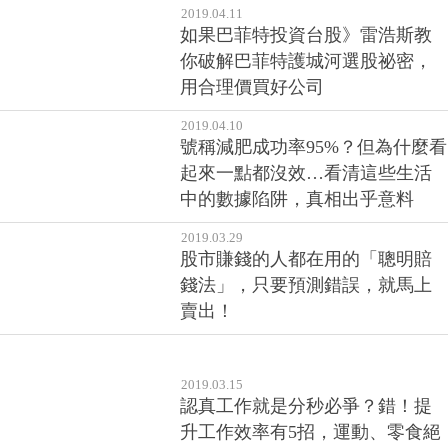
2019.04.11
如果巴菲特投資台股》雷浩斯教
你破解巴菲特護城河選股祕密，
用合理價買好公司
2019.04.10
號稱減肥成功率95%？但為什麼看
起來一點都沒效…看清這些生活
中的數據陷阱，真相出乎意料
2019.03.29
股市賺錢的人都在用的「聰明賠
錢法」，只要預測錯誤，就馬上
賣出！
2019.03.15
認真工作就是分秒必爭？錯！提
升工作效率有5招，運動、零食絕