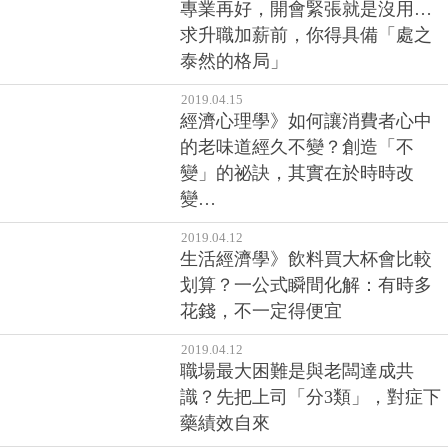
專業再好，開會緊張就是沒用…
求升職加薪前，你得具備「處之
泰然的格局」
2019.04.15
經濟心理學》如何讓消費者心中
的老味道經久不變？創造「不
變」的祕訣，其實在於時時改
變…
2019.04.12
生活經濟學》飲料買大杯會比較
划算？一公式瞬間化解：有時多
花錢，不一定得便宜
2019.04.12
職場最大困難是與老闆達成共
識？先把上司「分3類」，對症下
藥績效自來