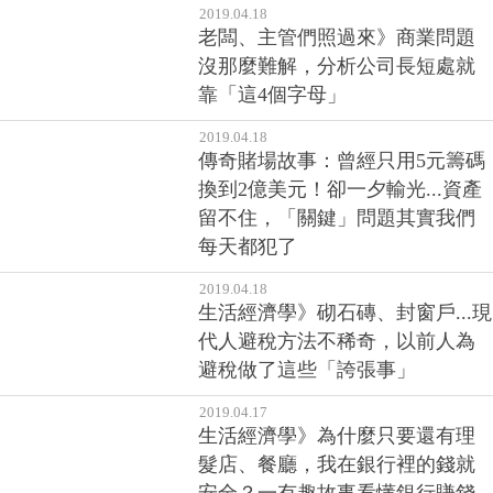
2019.04.18
老闆、主管們照過來》商業問題
沒那麼難解，分析公司長短處就
靠「這4個字母」
2019.04.18
傳奇賭場故事：曾經只用5元籌碼
換到2億美元！卻一夕輸光...資產
留不住，「關鍵」問題其實我們
每天都犯了
2019.04.18
生活經濟學》砌石磚、封窗戶...現
代人避稅方法不稀奇，以前人為
避稅做了這些「誇張事」
2019.04.17
生活經濟學》為什麼只要還有理
髮店、餐廳，我在銀行裡的錢就