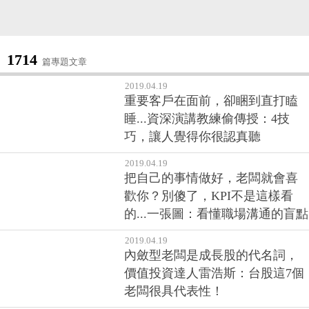
1714
篇專題文章
2019.04.19
重要客戶在面前，卻睏到直打瞌
睡...資深演講教練偷傳授：4技
巧，讓人覺得你很認真聽
2019.04.19
把自己的事情做好，老闆就會喜
歡你？別傻了，KPI不是這樣看
的...一張圖：看懂職場溝通的盲點
2019.04.19
內斂型老闆是成長股的代名詞，
價值投資達人雷浩斯：台股這7個
老闆很具代表性！