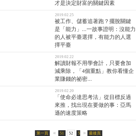
才是決定財富的關鍵因素
2019.02.25
被工作、儲蓄追著跑？擺脫關鍵
是「能力」...一故事證明：沒能力
的人被平臺選擇，有能力的人選
擇平臺
2019.02.22
解讀財報不用學會計，只要會加
減乘除，「4個重點」教你看懂企
業賺錢的祕密...
2019.02.20
「使命必達思考法」從目標反過
來推，找出現在要做的事：亞馬
遜的速度策略
«
»
第一頁
51
52
53
最後頁