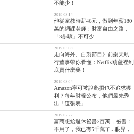
不能少！
2019.03.14
他從家教時薪46元，做到年薪180
萬的網課老師：財富自由之路，
「3步驟」不可少
2019.03.08
走向海外、自製節目》前樂天執
行董事帶你看懂：Netflix葫蘆裡到
底賣什麼藥！
2019.03.04
Amazon寧可被說虧損也不追求獲
利？每年財報公布，他們最先秀
出「這張表」
2019.02.27
富商想給退休祕書2百萬，祕書：
不用了，我已有5千萬了...眼界，