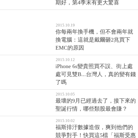
期好，第4季末有更大驚喜
2015.10.19
你每兩年換手機，但不會兩年就
換電腦：這就是戴爾砸2兆買下
EMC的原因
2015.10.12
iPhone 6s變貴照買不誤、街上處
處可見雙B...台灣人，真的變有錢
了嗎
2015.10.05
最壞的9月已經過去了，接下來的
聖誕行情，哪些類股最會賺？
2015.10.02
福斯排汙數據造假，爽到他們的
競爭對手！快買這5檔「福斯受惠