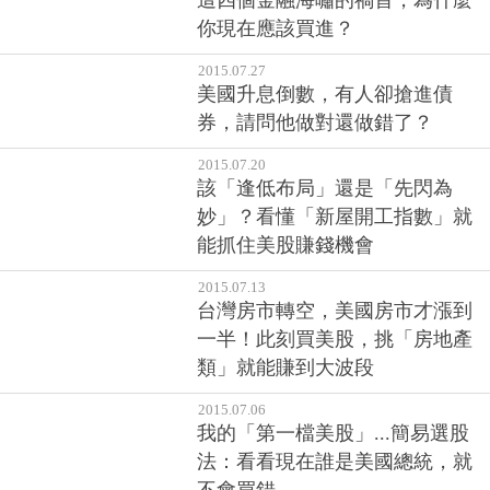
這四個金融海嘯的禍首，為什麼
你現在應該買進？
2015.07.27
美國升息倒數，有人卻搶進債
券，請問他做對還做錯了？
2015.07.20
該「逢低布局」還是「先閃為
妙」？看懂「新屋開工指數」就
能抓住美股賺錢機會
2015.07.13
台灣房市轉空，美國房市才漲到
一半！此刻買美股，挑「房地產
類」就能賺到大波段
2015.07.06
我的「第一檔美股」...簡易選股
法：看看現在誰是美國總統，就