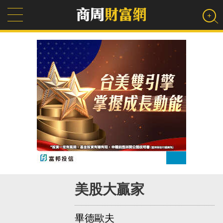
美股大贏家
畢德歐夫