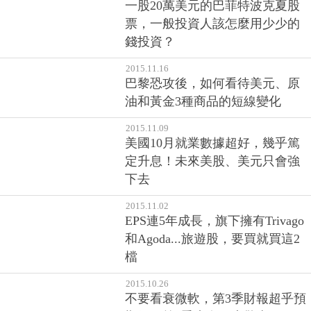
一股20萬美元的巴菲特波克夏股
票，一般投資人該怎麼用少少的
錢投資？
2015.11.16
巴黎恐攻後，如何看待美元、原
油和黃金3種商品的短線變化
2015.11.09
美國10月就業數據超好，幾乎篤
定升息！未來美股、美元只會強
下去
2015.11.02
EPS連5年成長，旗下擁有Trivago
和Agoda...旅遊股，要買就買這2
檔
2015.10.26
不要看衰微軟，第3季財報超乎預