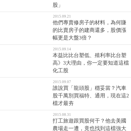
股」
2015.09.21
他們專賣修房子的材料，為何賺
的比賣房子的建商還多，股價漲
幅更是大盤3倍？
2015.09.14
本益比比台塑低、殖利率比台塑
高》3大理由，你一定要知道這檔
化工股
2015.09.07
誰說買「龍頭股」穩妥當？汽車
股千萬別買福特、通用，現在這2
檔才最夯
2015.08.31
打工旅遊跟買股何干？他去美國
農場走一遭，竟也找到這檔強大