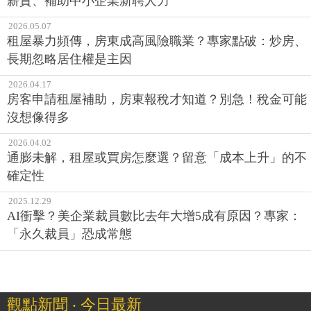
薪資、補助中小企業新聘人力
2026.05.07
租屋暴力頻傳，房東成高風險職業？專家點破：炒房、
長期忽略居住權是主因
2026.04.17
房客申請租屋補助，房東報稅才知道？別急！稅金可能
沒想像得多
2026.04.02
通膨未解，租屋或買房怎麼選？留意「成本上升」的不
確定性
2025.12.29
AI衝擊？美企業裁員數比去年大增5成有原因？專家：
「永久裁員」恐成常態
觀點新聞 ‧ 今日最新