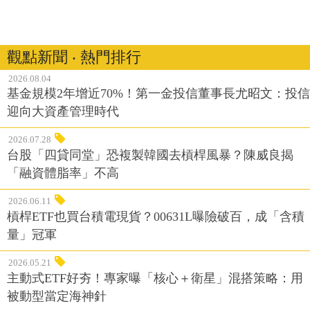
觀點新聞 ‧ 熱門排行
2026.08.04
基金規模2年增近70%！第一金投信董事長尤昭文：投信
迎向大資產管理時代
2026.07.28
台股「四貸同堂」恐複製韓國去槓桿風暴？陳威良揭
「融資體脂率」不高
2026.06.11
槓桿ETF也買台積電現貨？00631L曝險破百，成「含積
量」冠軍
2026.05.21
主動式ETF好夯！專家曝「核心＋衛星」混搭策略：用
被動型當定海神針