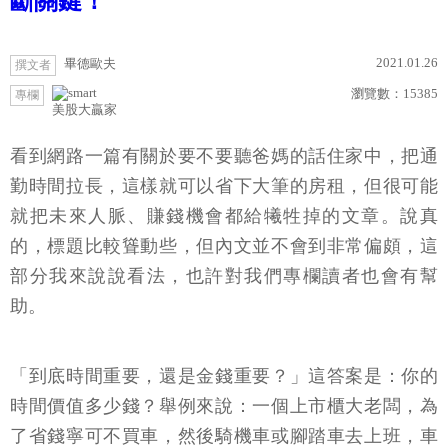
斷關鍵！
2021.01.26
畢德歐夫
撰文者
瀏覽數：
15385
專欄
美股大贏家
看到網路一篇有關於要不要聽爸媽的話住家中，把通
勤時間拉長，這樣就可以省下大筆的房租，但很可能
就把未來人脈、賺錢機會都給犧牲掉的文章。說真
的，標題比較聳動些，但內文並不會到非常偏頗，這
部分我來說說看法，也許對我們專欄讀者也會有幫
助。
「到底時間重要，還是金錢重要？」這答案是：你的
時間價值多少錢？舉例來說：一個上市櫃大老闆，為
了省錢寧可不買車，然後騎機車或腳踏車去上班，車