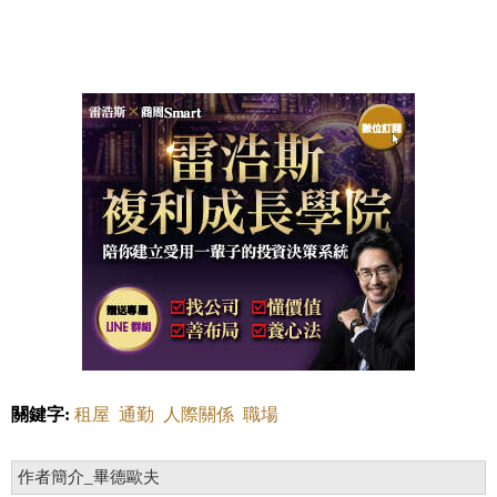
關鍵字:
租屋
通勤
人際關係
職場
作者簡介_畢德歐夫