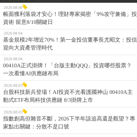
2026.08.06
帳面獲利落袋才安心！理財專家揭密「9%攻守兼備」投
資術 留意8/10關鍵日
2026.08.04
基金規模2年增近70%！第一金投信董事長尤昭文：投信
迎向大資產管理時代
2026.08.04
00410A正式掛牌！「台版主動QQQ」投資哪些股票？
一次看懂AI供應鏈布局
2026.08.03
台股科技新兵登場！AI投資不光看護國神山 00410A主
動式ETF布局科技供應鏈 8/3掛牌上市
2026.08.03
指數創高但雜音不斷，2026下半年該追高還是觀望？專
家點出關鍵：分散不是口號