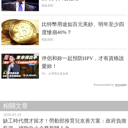
觀點新聞
比特幣用途如百元美鈔、明年至少四
度慘崩40%？
觀點新聞
PR
伴侶和妳一起預防HPV，才有資格說
愛妳！
PR・台灣癌症基金會
Recommended by
相關文章
2026.05.19
缺工時代攬才留才！勞動部推育兒友善方案：政府負擔