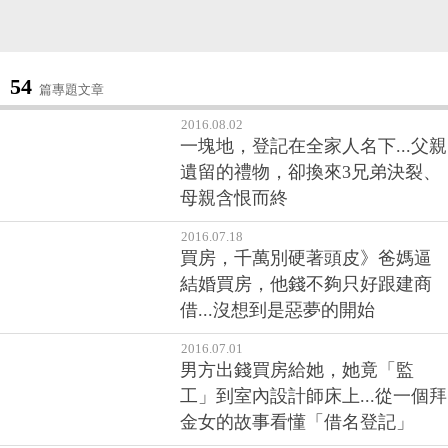
54
篇專題文章
2016.08.02
一塊地，登記在全家人名下...父親
遺留的禮物，卻換來3兄弟決裂、
母親含恨而終
2016.07.18
買房，千萬別硬著頭皮》爸媽逼
結婚買房，他錢不夠只好跟建商
借...沒想到是惡夢的開始
2016.07.01
男方出錢買房給她，她竟「監
工」到室內設計師床上...從一個拜
金女的故事看懂「借名登記」