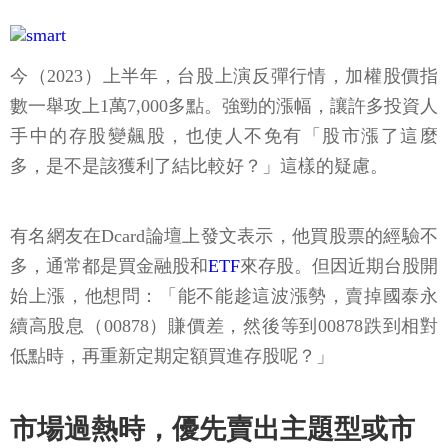
今（2023）上半年，台股上演反彈行情，加權股價指
數一舉攻上1萬7,000多點。強勁的漲幅，讓許多投資人
手中的存股變飆股，也使人不免有「股市漲了這麼
多，是不是該獲利了結比較好？」這樣的疑慮。
有名網友在Dcard論壇上發文表示，他買股票的經驗不
多，通常都是買金融股和
ETF
來存股。但因近期台股開
始上漲，他想問：「能不能趁這波漲勢，賣掉國泰永
續高股息（00878）賺價差，然後等到00878跌到相對
低點時，再重新定期定額買進存股呢？」
市場過熱時，優先賣出主題型或市