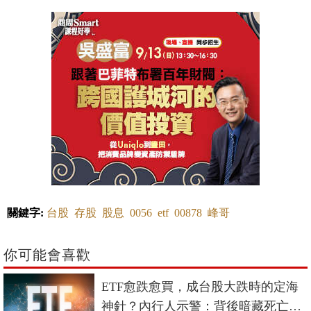
關鍵字:
台股
存股
股息
0056
etf
00878
峰哥
你可能會喜歡
ETF愈跌愈買，成台股大跌時的定海
神針？內行人示警：背後暗藏死亡螺