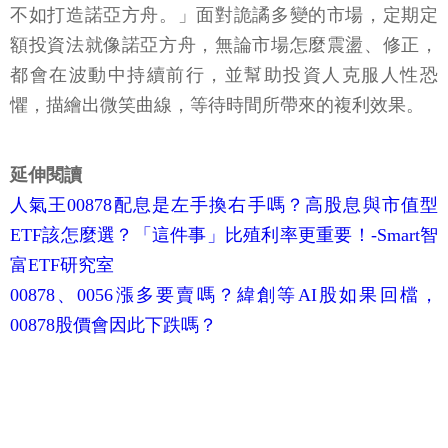
不如打造諾亞方舟。」面對詭譎多變的市場，定期定
額投資法就像諾亞方舟，無論市場怎麼震盪、修正，
都會在波動中持續前行，並幫助投資人克服人性恐
懼，描繪出微笑曲線，等待時間所帶來的複利效果。
延伸閱讀
人氣王00878配息是左手換右手嗎？高股息與市值型
ETF該怎麼選？「這件事」比殖利率更重要！-Smart智
富ETF研究室
00878、0056漲多要賣嗎？緯創等AI股如果回檔，
00878股價會因此下跌嗎？