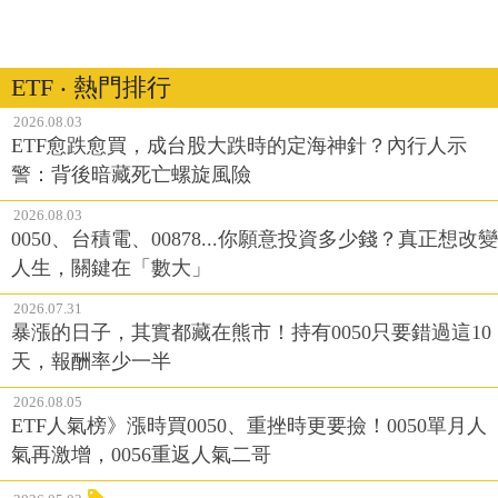
ETF ‧ 熱門排行
2026.08.03
ETF愈跌愈買，成台股大跌時的定海神針？內行人示
警：背後暗藏死亡螺旋風險
2026.08.03
0050、台積電、00878...你願意投資多少錢？真正想改變
人生，關鍵在「數大」
2026.07.31
暴漲的日子，其實都藏在熊市！持有0050只要錯過這10
天，報酬率少一半
2026.08.05
ETF人氣榜》漲時買0050、重挫時更要撿！0050單月人
氣再激增，0056重返人氣二哥