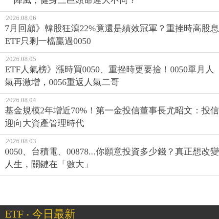
2026.08.06
7月回顧》韓股狂瀉22%竟還是績效冠軍？重挫時高股息
ETF只剩一檔贏過0050
2026.08.05
ETF人氣榜》漲時買0050、重挫時更要撿！0050單月人
氣再激增，0056重返人氣二哥
2026.08.04
基金規模2年增近70%！第一金投信董事長尤昭文：投信
迎向大資產管理時代
2026.08.03
0050、台積電、00878...你願意投資多少錢？真正想改變
人生，關鍵在「數大」
ETF ‧ 今日最新