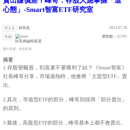
賣出賺價差？峰哥：存股人應掌握「這
心態」-Smart智富ETF研究室
2023.07.28
林禺盈
撰文者
瀏覽數：
21797
專欄
財富網編輯嚴選
圖片來源：達志影像
摘要
1.存股變飆股，到底要不要獲利了結？《Smart智富》
社長峰哥分享，市場過熱時，他會將「主題型ETF」賣
出。
2.其次，市值型ETF的部分，峰哥則採用「部分賣出」
的原則。
3.最後，高股息ETF的部分，峰哥基本上都不會賣出。