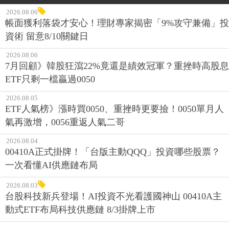
2026.08.06
帳面獲利落袋才安心！理財專家揭密「9%攻守兼備」投
資術 留意8/10關鍵日
2026.08.06
7月回顧》韓股狂瀉22%竟還是績效冠軍？重挫時高股息
ETF只剩一檔贏過0050
2026.08.05
ETF人氣榜》漲時買0050、重挫時更要撿！0050單月人
氣再激增，0056重返人氣二哥
2026.08.04
00410A正式掛牌！「台版主動QQQ」投資哪些股票？
一次看懂AI供應鏈布局
2026.08.03
台股科技新兵登場！AI投資不光看護國神山 00410A主
動式ETF布局科技供應鏈 8/3掛牌上市